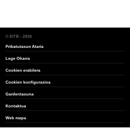
© EITB - 2026
Pribatutasun Ataria
Lege Oharra
Cookien erabilera
Cookien konfigurazioa
Gardentasuna
Kontaktua
Web mapa