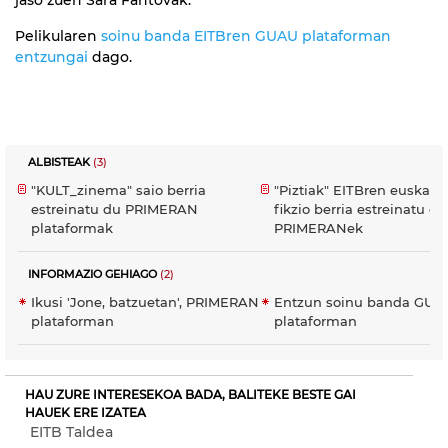
Pelikularen
soinu banda EITBren GUAU plataforman
entzungai
dago.
ALBISTEAK
(3)
"KULT_zinema" saio berria
"Piztiak" EITBren euskara
estreinatu du PRIMERAN
fikzio berria estreinatu du
plataformak
PRIMERANek
INFORMAZIO GEHIAGO
(2)
Ikusi 'Jone, batzuetan', PRIMERAN
Entzun soinu banda GUA
plataforman
plataforman
HAU ZURE INTERESEKOA BADA, BALITEKE BESTE GAI
HAUEK ERE IZATEA
EITB Taldea