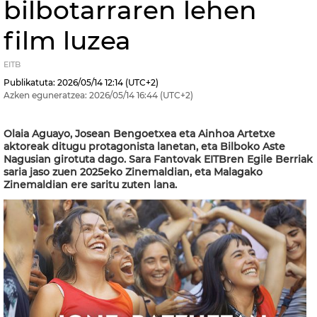
bilbotarraren lehen
film luzea
EITB
Publikatuta:
2026/05/14
12:14
(UTC+2)
Azken eguneratzea:
2026/05/14
16:44
(UTC+2)
Olaia Aguayo, Josean Bengoetxea eta Ainhoa Artetxe
aktoreak ditugu protagonista lanetan, eta Bilboko Aste
Nagusian girotuta dago. Sara Fantovak EITBren Egile Berriak
saria jaso zuen 2025eko Zinemaldian, eta Malagako
Zinemaldian ere saritu zuten lana.