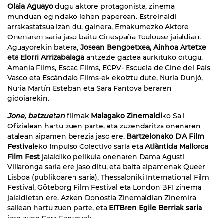
Olaia Aguayo
dugu aktore protagonista, zinema
munduan egindako lehen paperean. Estreinaldi
arrakastatsua izan du, gainera, Emakumezko Aktore
Onenaren saria jaso baitu Cinespaña Toulouse jaialdian.
Aguayorekin batera,
Josean Bengoetxea, Ainhoa Artetxe
eta Elorri Arrizabalaga
antzezle gaztea aurkituko ditugu.
Amania Films, Escac Films, ECPV- Escuela de Cine del País
Vasco eta Escándalo Films-ek ekoiztu dute, Nuria Dunjó,
Nuria Martín Esteban eta Sara Fantova beraren
gidoiarekin.
Jone, batzuetan
filmak
Malagako Zinemaldi
ko Sail
Ofizialean hartu zuen parte, eta zuzendaritza onenaren
atalean aipamen berezia jaso ere.
Bartzelonako D'A Film
Festival
eko Impulso Colectivo saria eta
Atlàntida Mallorca
Film Fest
jaialdiko pelikula onenaren Dama Agustí
Villaronga saria ere jaso ditu, eta baita aipamenak Queer
Lisboa (publikoaren saria), Thessaloniki International Film
Festival, Göteborg Film Festival eta London BFI zinema
jaialdietan ere. Azken Donostia Zinemaldian Zinemira
sailean hartu zuen parte, eta
EITBren Egile Berriak saria
jaso zuen Sara Fantovak.