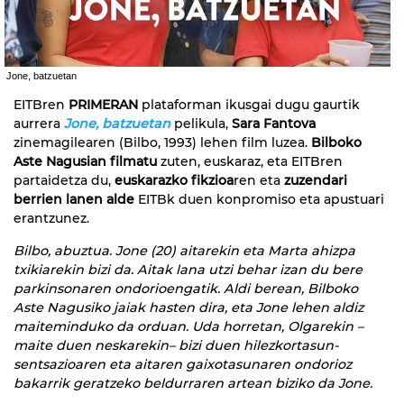
Jone, batzuetan
EITBren
PRIMERAN
plataforman ikusgai dugu gaurtik
aurrera
Jone, batzuetan
pelikula,
Sara Fantova
zinemagilearen (Bilbo, 1993) lehen film luzea.
Bilboko
Aste Nagusian filmatu
zuten, euskaraz, eta EITBren
partaidetza du,
euskarazko fikzioa
ren eta
zuzendari
berrien lanen alde
EITBk duen konpromiso eta apustuari
erantzunez.
Bilbo, abuztua. Jone (20) aitarekin eta Marta ahizpa
txikiarekin bizi da. Aitak lana utzi behar izan du bere
parkinsonaren ondorioengatik. Aldi berean, Bilboko
Aste Nagusiko jaiak hasten dira, eta Jone lehen aldiz
maiteminduko da orduan. Uda horretan, Olgarekin –
maite duen neskarekin– bizi duen hilezkortasun-
sentsazioaren eta aitaren gaixotasunaren ondorioz
bakarrik geratzeko beldurraren artean biziko da Jone.