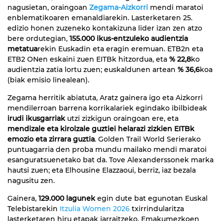
nagusietan, oraingoan
Zegama-Aizkorri
mendi maratoi
enblematikoaren emanaldiarekin. Lasterketaren 25.
edizio honen zuzeneko kontakizuna lider izan zen atzo
bere ordutegian,
155.000 ikus-entzuleko audientzia
metatua
rekin Euskadin eta eragin eremuan. ETB2n eta
ETB2 ONen eskaini zuen EITBk hitzordua, eta
% 22,8
ko
audientzia zatia lortu zuen; euskaldunen artean
% 36,6
koa
(biak emisio linealean).
Zegama herritik abiatuta, Aratz gainera igo eta Aizkorri
mendilerroan barrena korrikalariek egindako ibilbideak
irudi ikusgarriak
utzi zizkigun oraingoan ere, eta
mendizale eta kirolzale guztiei helarazi zizkien EITBk
emozio eta zirrara guztia
. Golden Trail World Serierako
puntuagarria den proba mundu mailako mendi maratoi
esanguratsuenetako bat da. Tove Alexanderssonek marka
hautsi zuen; eta Elhousine Elazzaoui, berriz, iaz bezala
nagusitu zen.
Gainera,
129.000 lagunek
egin dute bat egunotan Euskal
Telebistarekin
Itzulia Women 2026
txirrindularitza
lasterketaren hiru etapak jarraitzeko. Emakumezkoen