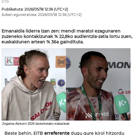
EITB
Publikatuta:
2026/05/18
12:36
(UTC+2)
Azken eguneratzea:
2026/05/18
12:36
(UTC+2)
Emanaldia liderra izan zen: mendi maratoi ezagunaren
zuzeneko kontakizunak % 22,8ko audientzia-zatia lortu zuen,
euskaldunen artean % 36a gaindituta.
Zegama-Aizkorri 2026 lasterketako irabazleak
Beste behin, EITB
erreferente
dugu gure kirol hitzordu