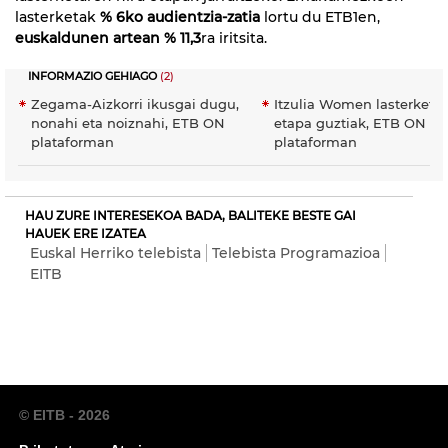
lasterketak
% 6ko audientzia-zatia
lortu du ETB1en,
euskaldunen artean % 11,3
ra iritsita.
INFORMAZIO GEHIAGO
(2)
Zegama-Aizkorri ikusgai dugu,
Itzulia Women lasterketa
nonahi eta noiznahi, ETB ON
etapa guztiak, ETB ON
plataforman
plataforman
HAU ZURE INTERESEKOA BADA, BALITEKE BESTE GAI
HAUEK ERE IZATEA
Euskal Herriko telebista
Telebista Programazioa
EITB
© EITB - 2026