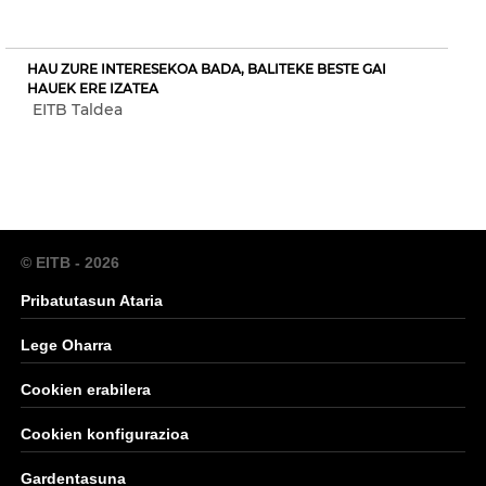
HAU ZURE INTERESEKOA BADA, BALITEKE BESTE GAI
HAUEK ERE IZATEA
EITB Taldea
© EITB - 2026
Pribatutasun Ataria
Lege Oharra
Cookien erabilera
Cookien konfigurazioa
Gardentasuna