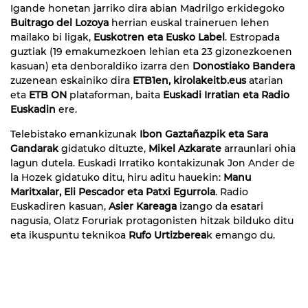
Igande honetan jarriko dira abian Madrilgo erkidegoko
Buitrago del Lozoya
herrian euskal traineruen lehen
mailako bi ligak,
Euskotren eta Eusko Label
. Estropada
guztiak (19 emakumezkoen lehian eta 23 gizonezkoenen
kasuan) eta denboraldiko izarra den
Donostiako Bandera
zuzenean eskainiko dira
ETB1en, kirolakeitb.eus
atarian
eta
ETB ON
plataforman, baita
Euskadi Irratian eta Radio
Euskadin
ere.
Telebistako emankizunak
Ibon Gaztañazpik eta Sara
Gandarak
gidatuko dituzte,
Mikel Azkarate
arraunlari ohia
lagun dutela. Euskadi Irratiko kontakizunak Jon Ander de
la Hozek gidatuko ditu, hiru aditu hauekin:
Manu
Maritxalar, Eli Pescador eta Patxi Egurrola
. Radio
Euskadiren kasuan,
Asier Kareaga
izango da esatari
nagusia, Olatz Foruriak protagonisten hitzak bilduko ditu
eta ikuspuntu teknikoa
Rufo Urtizberea
k emango du.