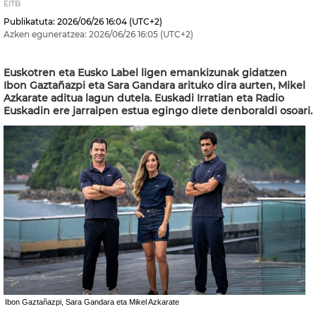
EITB
Publikatuta:
2026/06/26
16:04
(UTC+2)
Azken eguneratzea:
2026/06/26
16:05
(UTC+2)
Euskotren eta Eusko Label ligen emankizunak gidatzen
Ibon Gaztañazpi eta Sara Gandara arituko dira aurten, Mikel
Azkarate aditua lagun dutela. Euskadi Irratian eta Radio
Euskadin ere jarraipen estua egingo diete denboraldi osoari.
Ibon Gaztañazpi, Sara Gandara eta Mikel Azkarate