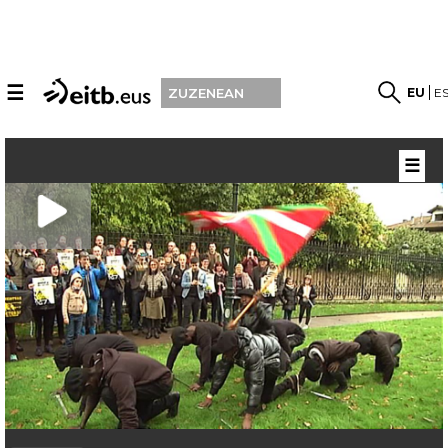
☰
EU
E
ZUZENEAN
☰