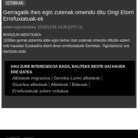
GERNIKAN
Gerragatik ihes egin zutenak omendu ditu Ongi Etorri
Errefuxiatuak-ek
Azken eguneratzea:
2018/12/16
14:26
(UTC+1)
IRANZUN MENTXAKA
1936ko gerrak atzerrira alde egin behar izan zutenak omendu dituzte azken
urte hauetan Euskadira etorri diren errefuxiatuek Gernikan. 'Agintariena' ere
dantzatu dute.
HAU ZURE INTERESEKOA BADA, BALITEKE BESTE GAI HAUEK
ERE IZATEA
Albisteak migrazioa
Gernika-Lumo albisteak
Gizartea albisteak
Albisteak
Bideoak
Errefuxiatuak azken ordukoa