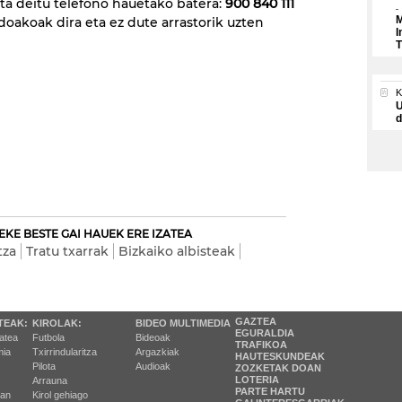
a deitu telefono hauetako batera:
900 840 111
M
doakoak dira eta ez dute arrastorik uzten
I
T
U
d
EKE BESTE GAI HAUEK ERE IZATEA
tza
Tratu txarrak
Bizkaiko albisteak
GAZTEA
TEAK:
KIROLAK:
BIDEO MULTIMEDIA
EGURALDIA
tatea
Futbola
Bideoak
TRAFIKOA
ia
Txirrindularitza
Argazkiak
HAUTESKUNDEAK
Pilota
Audioak
ZOZKETAK DOAN
LOTERIA
Arrauna
PARTE HARTU
ran
Kirol gehiago