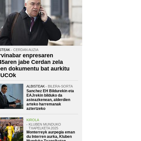
STEAK
CERDAN AUZIA
rvinabar enpresaren
45aren jabe Cerdan zela
oen dokumentu bat aurkitu
 UCOk
ALBISTEAK
BILERA-SORTA
Sanchez EH Bildurekin eta
EAJrekin bilduko da
asteazkenean, alderdien
arteko harremanak
aztertzeko
KIROLA
KLUBEN MUNDUKO
TXAPELKETA 2025
Monterreyk aurpegia eman
du Interren aurka, Kluben