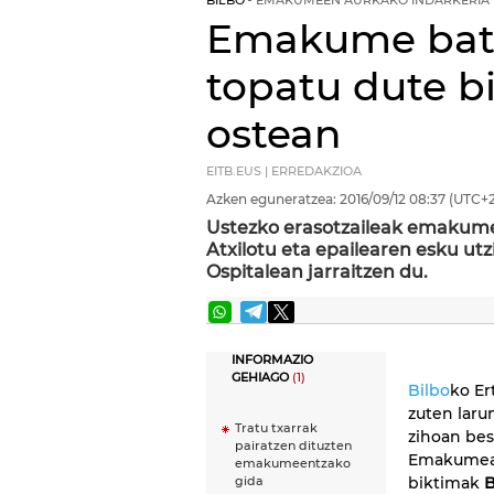
BILBO
EMAKUMEEN AURKAKO INDARKERIA
Emakume bat 
topatu dute bi
ostean
EITB.EUS | ERREDAKZIOA
Azken eguneratzea:
2016/09/12
08:37
(UTC+2
Ustezko erasotzaileak emakumea
Atxilotu eta epailearen esku u
Ospitalean jarraitzen du.
INFORMAZIO
GEHIAGO
(1)
Bilbo
ko Er
zuten laru
Tratu txarrak
zihoan bes
pairatzen dituzten
Emakume
emakumeentzako
biktimak
B
gida