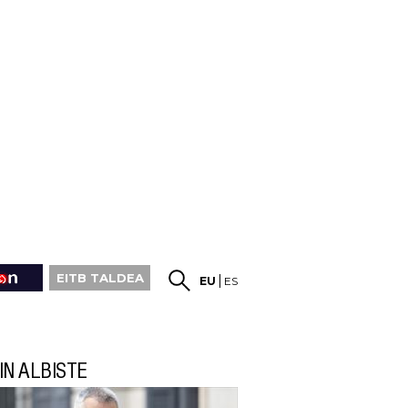
EITB TALDEA
EU
ES
IN ALBISTE