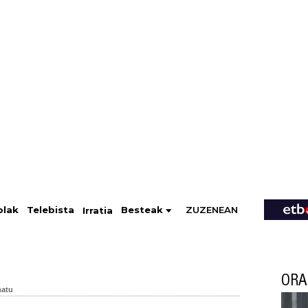
ZUZENEAN
Telebista
Besteak
olak
Irratia
ORA