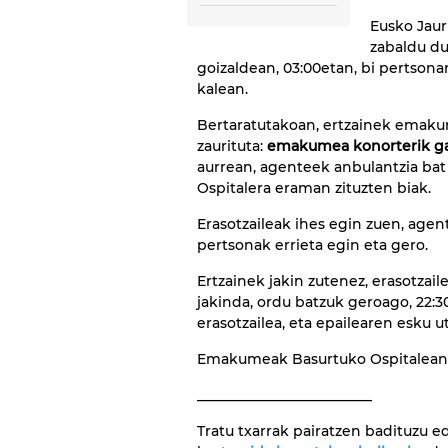
Eusko Jaur
zabaldu du
goizaldean, 03:00etan, bi pertsonar
kalean.
Bertaratutakoan, ertzainek emakum
zaurituta:
emakumea konorterik 
aurrean, agenteek anbulantzia bat
Ospitalera eraman zituzten biak.
Erasotzaileak ihes egin zuen, age
pertsonak errieta egin eta gero.
Ertzainek jakin zutenez, erasotza
jakinda, ordu batzuk geroago, 22:30
erasotzailea, eta epailearen esku u
Emakumeak Basurtuko Ospitalean j
_________________________
Tratu txarrak pairatzen badituzu 