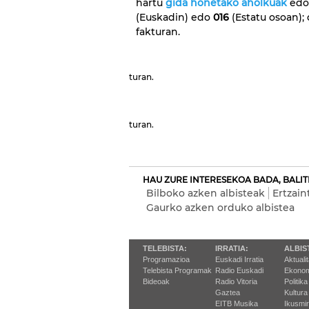
hartu
gida honetako aholkuak
edot
(Euskadin) edo
016
(Estatu osoan); 
fakturan.
turan.
turan.
HAU ZURE INTERESEKOA BADA, BALIT
Bilboko azken albisteak
Ertzain
Gaurko azken orduko albistea
TELEBISTA:
IRRATIA:
ALBIS
Programazioa
Euskadi Irratia
Aktuali
Telebista Programak
Radio Euskadi
Ekonom
Bideoak
Radio Vitoria
Politika
Gaztea
Kultura
EITB Musika
Ikusmi