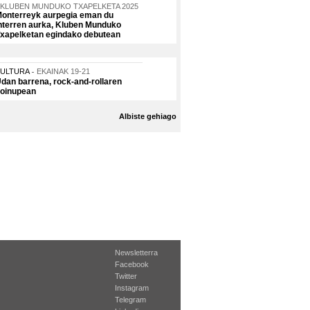
KLUBEN MUNDUKO TXAPELKETA 2025
onterreyk aurpegia eman du
nterren aurka, Kluben Munduko
xapelketan egindako debutean
KULTURA
EKAINAK 19-21
dan barrena, rock-and-rollaren
oinupean
Albiste gehiago
Newsletterra
Facebook
Twitter
Instagram
Telegram