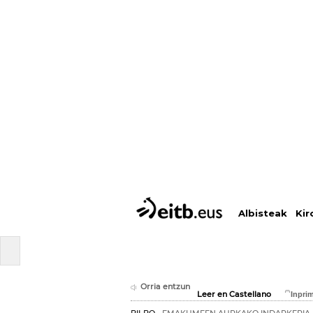
Albisteak
Kir
Orria entzun
Leer en Castellano