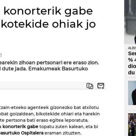
konorterik gabe
kotekide ohiak jo
ALBI
Se
)
% 
rekin zihoan pertsonari ere eraso zion.
di
tzi dute jada. Emakumeak Basurtuko
du
tzain-etxeko agenteek gizonezko bat atxilotu
nbat goizaldean, bikotekide ohiari eta harekin
te pertsona bati eraso egitea leporatuta.
a
konorterik gabe
topatu zuten kalean, eta bi
asurtuko Ospitalera
eraman zituzten.