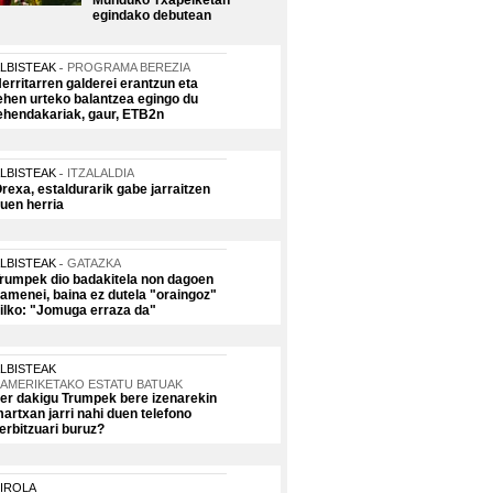
Munduko Txapelketan
egindako debutean
LBISTEAK
PROGRAMA BEREZIA
erritarren galderei erantzun eta
ehen urteko balantzea egingo du
ehendakariak, gaur, ETB2n
LBISTEAK
ITZALALDIA
rexa, estaldurarik gabe jarraitzen
uen herria
LBISTEAK
GATAZKA
rumpek dio badakitela non dagoen
amenei, baina ez dutela "oraingoz"
ilko: "Jomuga erraza da"
LBISTEAK
AMERIKETAKO ESTATU BATUAK
er dakigu Trumpek bere izenarekin
artxan jarri nahi duen telefono
erbitzuari buruz?
IROLA