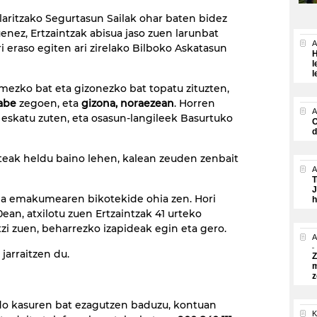
laritzako Segurtasun Sailak ohar baten bidez
enez, Ertzaintzak abisua jaso zuen larunbat
A
i eraso egiten ari zirelako Bilboko Askatasun
H
l
l
ezko bat eta gizonezko bat topatu zituzten,
gabe
zegoen, eta
gizona, noraezean
. Horren
A
 eskatu zuten, eta osasun-langileek Basurtuko
O
d
nteak heldu baino lehen, kalean zeuden zenbait
A
T
J
ilea emakumearen bikotekide ohia zen. Hori
h
ean, atxilotu zuen Ertzaintzak 41 urteko
tzi zuen, beharrezko izapideak egin eta gero.
A
arraitzen du.
Z
m
z
edo kasuren bat ezagutzen baduzu, kontuan
K