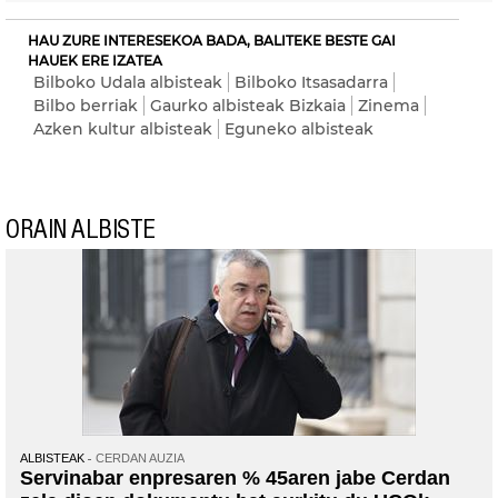
HAU ZURE INTERESEKOA BADA, BALITEKE BESTE GAI
HAUEK ERE IZATEA
Bilboko Udala albisteak
Bilboko Itsasadarra
Bilbo berriak
Gaurko albisteak Bizkaia
Zinema
Azken kultur albisteak
Eguneko albisteak
ORAIN ALBISTE
ALBISTEAK
CERDAN AUZIA
Servinabar enpresaren % 45aren jabe Cerdan