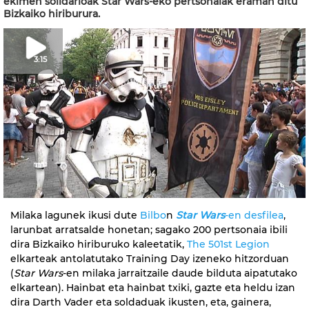
ekimen solidarioak Star Wars-eko pertsonaiak eraman ditu
Bizkaiko hiriburura.
3:15
Milaka lagunek ikusi dute
Bilbo
n
Star Wars
-en desfilea
,
larunbat arratsalde honetan; sagako 200 pertsonaia ibili
dira Bizkaiko hiriburuko kaleetatik,
The 501st Legion
elkarteak antolatutako Training Day izeneko hitzorduan
(
Star Wars
-en milaka jarraitzaile daude bilduta aipatutako
elkartean). Hainbat eta hainbat txiki, gazte eta heldu izan
dira Darth Vader eta soldaduak ikusten, eta, gainera,