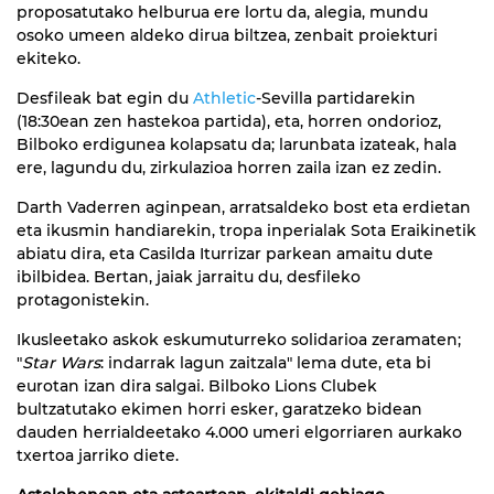
proposatutako helburua ere lortu da, alegia, mundu
osoko umeen aldeko dirua biltzea, zenbait proiekturi
ekiteko.
Desfileak bat egin du
Athletic
-Sevilla partidarekin
(18:30ean zen hastekoa partida), eta, horren ondorioz,
Bilboko erdigunea kolapsatu da; larunbata izateak, hala
ere, lagundu du, zirkulazioa horren zaila izan ez zedin.
Darth Vaderren aginpean, arratsaldeko bost eta erdietan
eta ikusmin handiarekin, tropa inperialak Sota Eraikinetik
abiatu dira, eta Casilda Iturrizar parkean amaitu dute
ibilbidea. Bertan, jaiak jarraitu du, desfileko
protagonistekin.
Ikusleetako askok eskumuturreko solidarioa zeramaten;
"
Star Wars
: indarrak lagun zaitzala" lema dute, eta bi
eurotan izan dira salgai. Bilboko Lions Clubek
bultzatutako ekimen horri esker, garatzeko bidean
dauden herrialdeetako 4.000 umeri elgorriaren aurkako
txertoa jarriko diete.