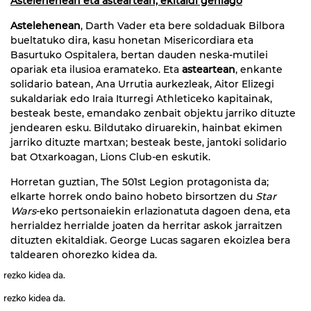
Astelehenean eta asteartean, ekitaldi gehiago
Astelehenean
, Darth Vader eta bere soldaduak Bilbora
bueltatuko dira, kasu honetan Misericordiara eta
Basurtuko Ospitalera, bertan dauden neska-mutilei
opariak eta ilusioa eramateko. Eta
asteartean
, enkante
solidario batean, Ana Urrutia aurkezleak, Aitor Elizegi
sukaldariak edo Iraia Iturregi Athleticeko kapitainak,
besteak beste, emandako zenbait objektu jarriko dituzte
jendearen esku. Bildutako diruarekin, hainbat ekimen
jarriko dituzte martxan; besteak beste, jantoki solidario
bat Otxarkoagan, Lions Club-en eskutik.
Horretan guztian, The 501st Legion protagonista da;
elkarte horrek ondo baino hobeto birsortzen du
Star
Wars
-eko pertsonaiekin erlazionatuta dagoen dena, eta
herrialdez herrialde joaten da herritar askok jarraitzen
dituzten ekitaldiak. George Lucas sagaren ekoizlea bera
taldearen ohorezko kidea da.
rezko kidea da.
rezko kidea da.