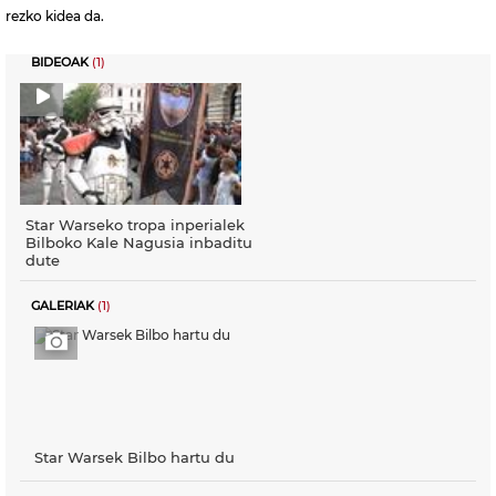
rezko kidea da.
BIDEOAK
(1)
Star Warseko tropa inperialek
Bilboko Kale Nagusia inbaditu
dute
GALERIAK
(1)
Star Warsek Bilbo hartu du