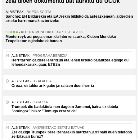
zela dioen dokumentu bat aurkitu du UCOk
ALBISTEAK
BILERA-SORTA
Sanchez EH Bildurekin eta EAJrekin bilduko da asteazkenean, alderdien
arteko harremanak aztertzeko
KIROLA
KLUBEN MUNDUKO TXAPELKETA 2025
Monterreyk aurpegia eman du Interren aurka, Kluben Munduko
Txapelketan egindako debutean
ALBISTEAK
PROGRAMA BEREZIA
Herritarren galderei erantzun eta lehen urteko balantzea egingo du
lehendakariak, gaur, ETB2n
ALBISTEAK
ITZALALDIA
Orexa, estaldurarik gabe jarraitzen duen herria
ALBISTEAK
GATAZKA
Trumpek dio badakitela non dagoen Jamenei, baina ez dutela
"oraingoz" hilko: "Jomuga erraza da"
ALBISTEAK
AMERIKETAKO ESTATU BATUAK
Zer dakigu Trumpek bere izenarekin martxan jarri nahi duen telefono
zerbitzuari buruz?