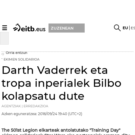
☰
EU
E
ZUZENEAN
Orria entzun
EKIMEN SOLIDARIOA
Darth Vaderrek eta
tropa inperialek Bilbo
kolapsatu dute
AGENTZIAK | ERREDAKZIOA
Azken eguneratzea:
2016/09/24
19:40
(UTC+2)
The 501st Legion elkarteak antolatutako "Training Day"