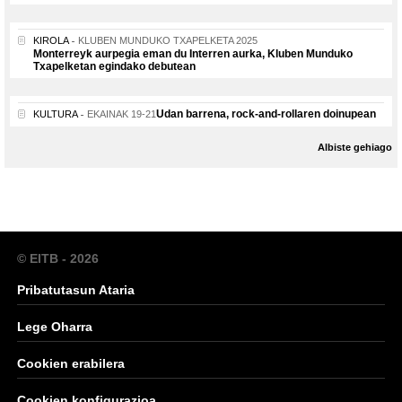
KIROLA
KLUBEN MUNDUKO TXAPELKETA 2025
Monterreyk aurpegia eman du Interren aurka, Kluben Munduko
Txapelketan egindako debutean
Udan barrena, rock-and-rollaren doinupean
KULTURA
EKAINAK 19-21
Albiste gehiago
© EITB - 2026
Pribatutasun Ataria
Lege Oharra
Cookien erabilera
Cookien konfigurazioa