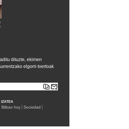
aditu dituzte, ekimen
urrentzako elgorri-txertoak
 IZATEA
 Bilbao hoy
Sociedad