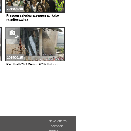
2016/01/09
2012/12/21
Presoen sakabanatzearen aurkako
San Tomas azokako irudiak
manifestazioa
10
6
2015/09/25
2012/06/19
Red Bull Cliff Diving 2015, Bilbon
ARGAZKI-GALERIA: Lapurreta
Bilbon
Newsletterra
Facebook