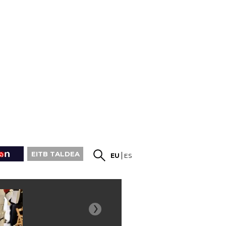
EITB TALDEA
EU
ES