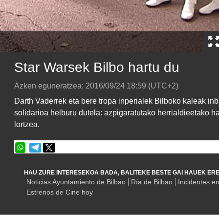
Star Warsek Bilbo hartu du
Azken eguneratzea:
2016/09/24
18:59
(UTC+2)
Darth Vaderrek eta bere tropa inperialek Bilboko kaleak inb
solidarioa helburu dutela: azpigaratutako herrialdieetako ha
lortzea.
HAU ZURE INTERESEKOA BADA, BALITEKE BESTE GAI HAUEK ERE
Noticias Ayuntamiento de Bilbao
Ría de Bilbao
Incidentes en
Estrenos de Cine hoy