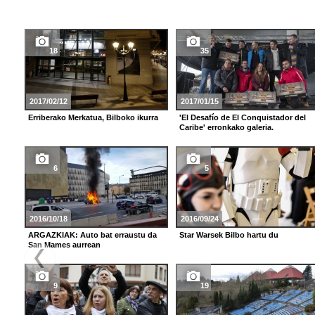
18
35
2017/02/12
2017/01/15
Erriberako Merkatua, Bilboko ikurra
'El Desafío de El Conquistador del
Caribe' erronkako galeria.
6
5
2016/10/18
2016/09/24
ARGAZKIAK: Auto bat erraustu da
Star Warsek Bilbo hartu du
San Mames aurrean
9
19