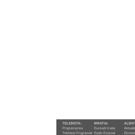
TELEBISTA:
IRRATIA:
ALBIS
Programazioa
Euskadi Irratia
Aktuali
Telebista Programak
Radio Euskadi
Ekonom