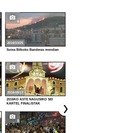
6
9
2016/10/25
2015/06/21
Sutea Bilboko Banderas mendian
Hiriak 715 urte bete ditu
6
31
2016/05/17
2013/08/26
2016KO ASTE NAGUSIKO SEI
Marijaia gurean da jada!
KARTEL FINALISTAK
8
15