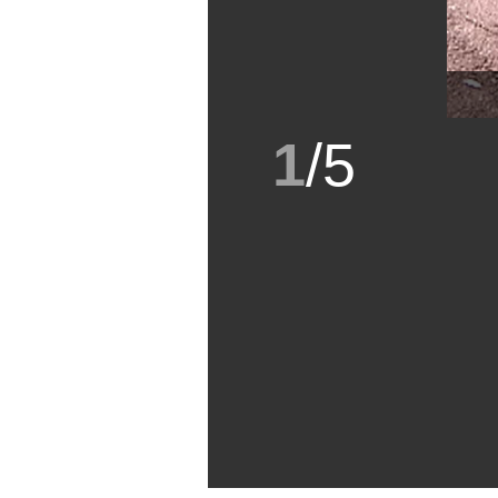
1
/
5