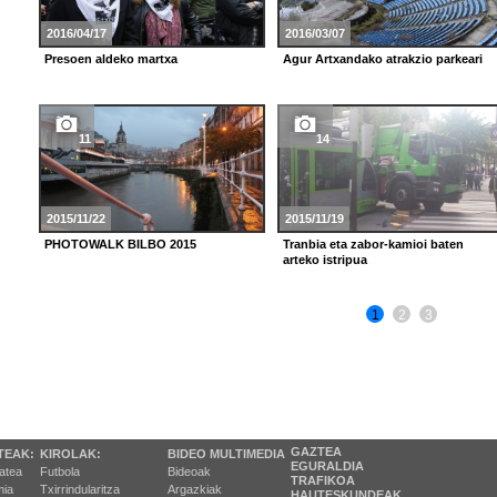
2016/04/17
2016/03/07
Presoen aldeko martxa
Agur Artxandako atrakzio parkeari
11
14
2015/11/22
2015/11/19
PHOTOWALK BILBO 2015
Tranbia eta zabor-kamioi baten
arteko istripua
1
2
3
GAZTEA
TEAK:
KIROLAK:
BIDEO MULTIMEDIA
EGURALDIA
tatea
Futbola
Bideoak
TRAFIKOA
ia
Txirrindularitza
Argazkiak
HAUTESKUNDEAK