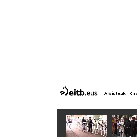
Albisteak
Kir