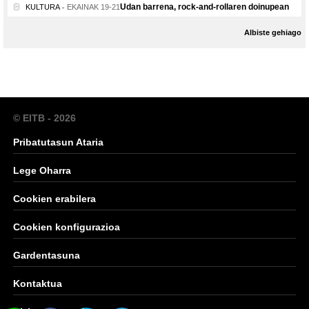
Udan barrena, rock-and-rollaren doinupean
KULTURA
EKAINAK 19-21
Albiste gehiago
© EITB - 2026
Pribatutasun Ataria
Lege Oharra
Cookien erabilera
Cookien konfigurazioa
Gardentasuna
Kontaktua