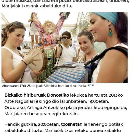
diote musikaz, dantzaz eta pozez betetako asteari; ondoren,
Marijaiak txosnak zabalduko ditu.
Abuztuaren 17tik 25era jaiek Bilbo hiria hartuko dute. Irudia: EFE
Bizkaiko hiriburuak Donostiko
lekukoa hartu eta 2013ko
Aste Nagusiari ekingo dio larunbatean, 19:00etan.
Ordurako, Arriaga Antzokiko plaza jendez lepo egingo da,
Marijaiaren besopean egiteko zain.
Handik gutxira, 20:00etan,
txosnetan
lehenengo botilak
zabalduko dituzte, Marijaiak txosnetako gunea zabaldu