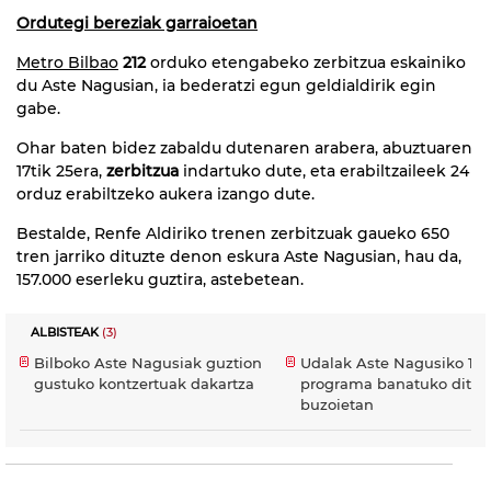
Ordutegi bereziak garraioetan
Metro Bilbao
212
orduko etengabeko zerbitzua eskainiko
du Aste Nagusian, ia bederatzi egun geldialdirik egin
gabe.
Ohar baten bidez zabaldu dutenaren arabera, abuztuaren
17tik 25era,
zerbitzua
indartuko dute, eta erabiltzaileek 24
orduz erabiltzeko aukera izango dute.
Bestalde, Renfe Aldiriko trenen zerbitzuak gaueko 650
tren jarriko dituzte denon eskura Aste Nagusian, hau da,
157.000 eserleku guztira, astebetean.
ALBISTEAK
(3)
Bilboko Aste Nagusiak guztion
Udalak Aste Nagusiko 10
gustuko kontzertuak dakartza
programa banatuko ditu 
buzoietan