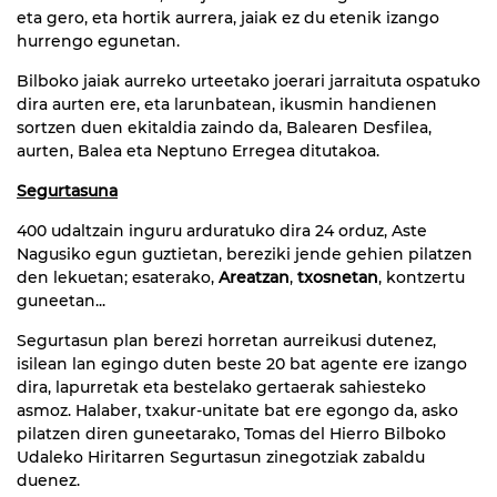
eta gero, eta hortik aurrera, jaiak ez du etenik izango
hurrengo egunetan.
Bilboko jaiak aurreko urteetako joerari jarraituta ospatuko
dira aurten ere, eta larunbatean, ikusmin handienen
sortzen duen ekitaldia zaindo da, Balearen Desfilea,
aurten, Balea eta Neptuno Erregea ditutakoa.
Segurtasuna
400 udaltzain inguru arduratuko dira 24 orduz, Aste
Nagusiko egun guztietan, bereziki jende gehien pilatzen
den lekuetan; esaterako,
Areatzan
,
txosnetan
, kontzertu
guneetan...
Segurtasun plan berezi horretan aurreikusi dutenez,
isilean lan egingo duten beste 20 bat agente ere izango
dira, lapurretak eta bestelako gertaerak sahiesteko
asmoz. Halaber, txakur-unitate bat ere egongo da, asko
pilatzen diren guneetarako, Tomas del Hierro Bilboko
Udaleko Hiritarren Segurtasun zinegotziak zabaldu
duenez.