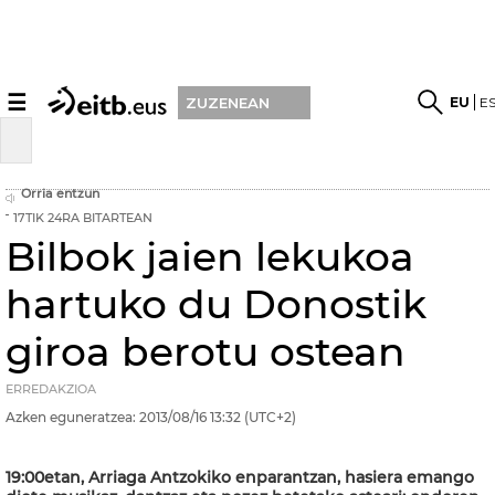
☰
EU
E
ZUZENEAN
Orria entzun
17TIK 24RA BITARTEAN
Bilbok jaien lekukoa
hartuko du Donostik
giroa berotu ostean
ERREDAKZIOA
Azken eguneratzea:
2013/08/16
13:32
(UTC+2)
19:00etan, Arriaga Antzokiko enparantzan, hasiera emango