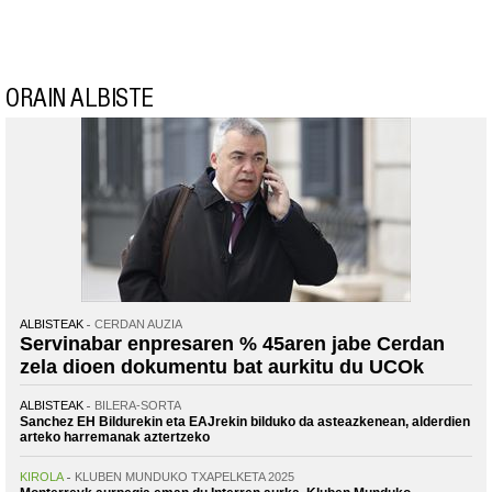
ORAIN ALBISTE
ALBISTEAK
CERDAN AUZIA
Servinabar enpresaren % 45aren jabe Cerdan
zela dioen dokumentu bat aurkitu du UCOk
ALBISTEAK
BILERA-SORTA
Sanchez EH Bildurekin eta EAJrekin bilduko da asteazkenean, alderdien
arteko harremanak aztertzeko
KIROLA
KLUBEN MUNDUKO TXAPELKETA 2025