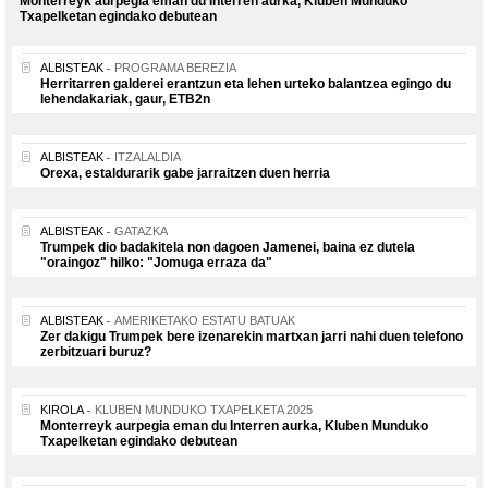
Monterreyk aurpegia eman du Interren aurka, Kluben Munduko
Txapelketan egindako debutean
ALBISTEAK
PROGRAMA BEREZIA
Herritarren galderei erantzun eta lehen urteko balantzea egingo du
lehendakariak, gaur, ETB2n
ALBISTEAK
ITZALALDIA
Orexa, estaldurarik gabe jarraitzen duen herria
ALBISTEAK
GATAZKA
Trumpek dio badakitela non dagoen Jamenei, baina ez dutela
"oraingoz" hilko: "Jomuga erraza da"
ALBISTEAK
AMERIKETAKO ESTATU BATUAK
Zer dakigu Trumpek bere izenarekin martxan jarri nahi duen telefono
zerbitzuari buruz?
KIROLA
KLUBEN MUNDUKO TXAPELKETA 2025
Monterreyk aurpegia eman du Interren aurka, Kluben Munduko
Txapelketan egindako debutean