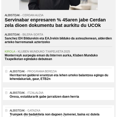
ALBISTEAK
CERDAN AUZIA
Servinabar enpresaren % 45aren jabe Cerdan
zela dioen dokumentu bat aurkitu du UCOk
ALBISTEAK
BILERA-SORTA
Sanchez EH Bildurekin eta EAJrekin bilduko da asteazkenean, alderdien
arteko harremanak aztertzeko
KIROLA
KLUBEN MUNDUKO TXAPELKETA 2025
Monterreyk aurpegia eman du Interren aurka, Kluben Munduko
Txapelketan egindako debutean
ALBISTEAK
PROGRAMA BEREZIA
Herritarren galderei erantzun eta lehen urteko balantzea egingo du
lehendakariak, gaur, ETB2n
ALBISTEAK
ITZALALDIA
Orexa, estaldurarik gabe jarraitzen duen herria
ALBISTEAK
GATAZKA
Trumpek dio badakitela non dagoen Jamenei, baina ez dutela