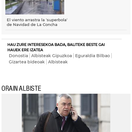
El viento arrastra la 'superbola'
de Navidad de La Concha
HAU ZURE INTERESEKOA BADA, BALITEKE BESTE GAI
HAUEK ERE IZATEA
Donostia
Albisteak Gipuzkoa
Eguraldia Bilbao
Gizartea bideoak
Albisteak
ORAIN ALBISTE