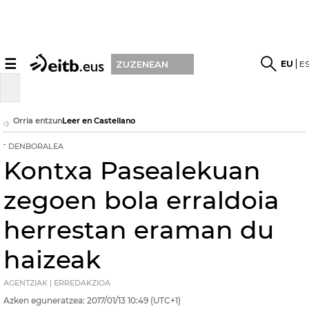
☰
EU
E
ZUZENEAN
Orria entzun
Leer en Castellano
DENBORALEA
Kontxa Pasealekuan
zegoen bola erraldoia
herrestan eraman du
haizeak
AGENTZIAK | ERREDAKZIOA
Azken eguneratzea:
2017/01/13
10:49
(UTC+1)