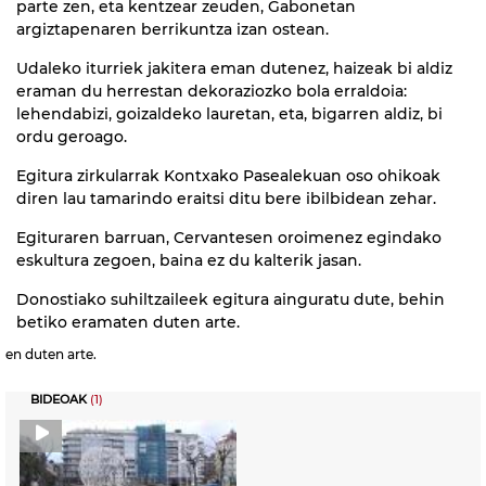
parte zen, eta kentzear zeuden, Gabonetan
argiztapenaren berrikuntza izan ostean.
Udaleko iturriek jakitera eman dutenez, haizeak bi aldiz
eraman du herrestan dekoraziozko bola erraldoia:
lehendabizi, goizaldeko lauretan, eta, bigarren aldiz, bi
ordu geroago.
Egitura zirkularrak Kontxako Pasealekuan oso ohikoak
diren lau tamarindo eraitsi ditu bere ibilbidean zehar.
Egituraren barruan, Cervantesen oroimenez egindako
eskultura zegoen, baina ez du kalterik jasan.
Donostiako suhiltzaileek egitura ainguratu dute, behin
betiko eramaten duten arte.
en duten arte.
BIDEOAK
(1)