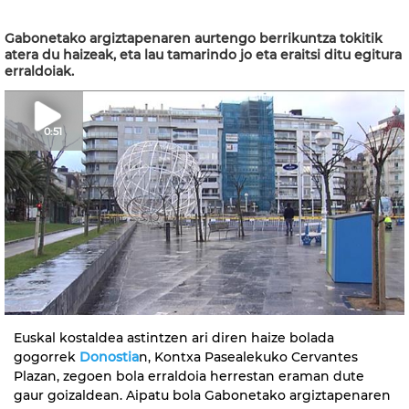
Gabonetako argiztapenaren aurtengo berrikuntza tokitik
atera du haizeak, eta lau tamarindo jo eta eraitsi ditu egitura
erraldoiak.
0:51
Euskal kostaldea astintzen ari diren haize bolada
gogorrek
Donostia
n, Kontxa Pasealekuko Cervantes
Plazan, zegoen bola erraldoia herrestan eraman dute
gaur goizaldean. Aipatu bola Gabonetako argiztapenaren