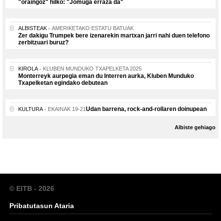
"oraingoz" hilko: "Jomuga erraza da"
ALBISTEAK
AMERIKETAKO ESTATU BATUAK
Zer dakigu Trumpek bere izenarekin martxan jarri nahi duen telefono
zerbitzuari buruz?
KIROLA
KLUBEN MUNDUKO TXAPELKETA 2025
Monterreyk aurpegia eman du Interren aurka, Kluben Munduko
Txapelketan egindako debutean
Udan barrena, rock-and-rollaren doinupean
KULTURA
EKAINAK 19-21
Albiste gehiago
© EITB - 2026
Pribatutasun Ataria