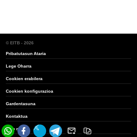
© EITB - 2026
Pribatutasun Ataria
Lege Oharra
Cookien erabilera
Cookien konfigurazioa
Gardentasuna
Kontaktua
Web mapa