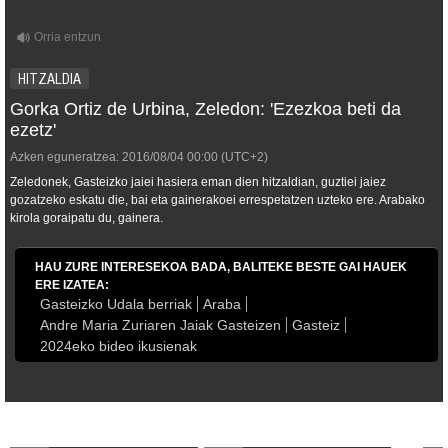
HITZALDIA
Gorka Ortiz de Urbina, Zeledon: 'Ezezkoa beti da
ezetz'
Azken eguneratzea:
2016/08/04
00:00
(UTC+2)
Zeledonek, Gasteizko jaiei hasiera eman dien hitzaldian, guztiei jaiez
gozatzeko eskatu die, bai eta gainerakoei errespetatzen uzteko ere. Arabako
kirola goraipatu du, gainera.
HAU ZURE INTERESEKOA BADA, BALITEKE BESTE GAI HAUEK
ERE IZATEA:
Gasteizko Udala berriak
Araba
Andre Maria Zuriaren Jaiak Gasteizen
Gasteiz
2024eko bideo ikusienak