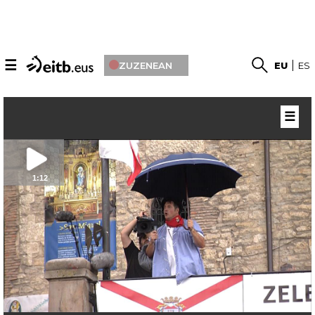
☰
ZUZENEAN
EU
ES
☰
1:12