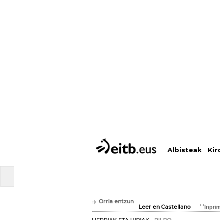
Albisteak
Kir
Orria entzun
Leer en Castellano