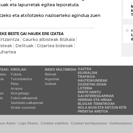
xuak eta lapurretak egitea leporatuta.
M
I
tzeko eta atxilotzeko nazioarteko agindua zuen
T
EKE BESTE GAI HAUEK ERE IZATEA
U
Ertzaintza
Gaurko albisteak Bizkaia
d
isteak
Delituak
Gizartea bideoak
uhartea
GAZTEA
TEAK:
KIROLAK:
BIDEO MULTIMEDIA
EGURALDIA
tatea
Futbola
Bideoak
TRAFIKOA
ia
Txirrindularitza
Argazkiak
HAUTESKUNDEAK
Pilota
Audioak
ZOZKETAK DOAN
LOTERIA
Arrauna
PARTE HARTU
ran
Kirol gehiago
GAI INTERESGARRIAK
ia
Futbol sailkapenak
HERRIAK ETA HIRIAK
Saskibaloi sailkapenak
BLOGAK TEMATIKOAK
Kirolak zuzenean
NOLA IKUSI ETA ENTZUN EITB
PRENTSA ARETOA
sun Ataria
-
Lege Oharra
-
Cookien erabilera
-
Cookien konfigurazioa
-
Gardentasuna