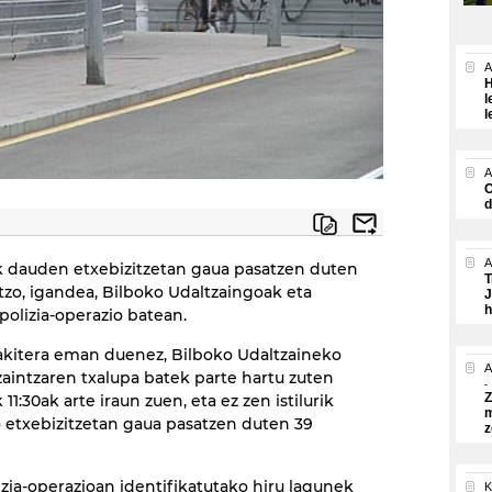
A
H
l
l
A
O
d
A
k dauden etxebizitzetan gaua pasatzen duten
T
atzo, igandea, Bilboko Udaltzaingoak eta
J
h
polizia-operazio batean.
akitera eman duenez, Bilboko Udaltzaineko
A
zaintzaren txalupa batek parte hartu zuten
Z
11:30ak arte iraun zuen, eta ez zen istilurik
m
o etxebizitzetan gaua pasatzen duten 39
z
zia-operazioan identifikatutako hiru lagunek
K