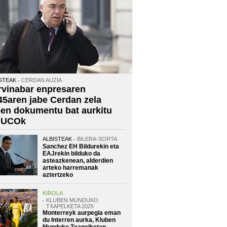
STEAK
CERDAN AUZIA
rvinabar enpresaren
45aren jabe Cerdan zela
oen dokumentu bat aurkitu
 UCOk
ALBISTEAK
BILERA-SORTA
Sanchez EH Bildurekin eta
EAJrekin bilduko da
asteazkenean, alderdien
arteko harremanak
aztertzeko
KIROLA
KLUBEN MUNDUKO
TXAPELKETA 2025
Monterreyk aurpegia eman
du Interren aurka, Kluben