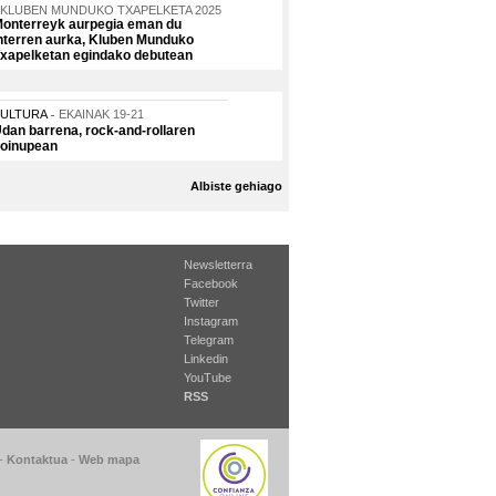
KLUBEN MUNDUKO TXAPELKETA 2025
onterreyk aurpegia eman du
nterren aurka, Kluben Munduko
xapelketan egindako debutean
KULTURA
EKAINAK 19-21
dan barrena, rock-and-rollaren
oinupean
Albiste gehiago
Newsletterra
Facebook
Twitter
Instagram
Telegram
Linkedin
YouTube
RSS
-
Kontaktua
-
Web mapa