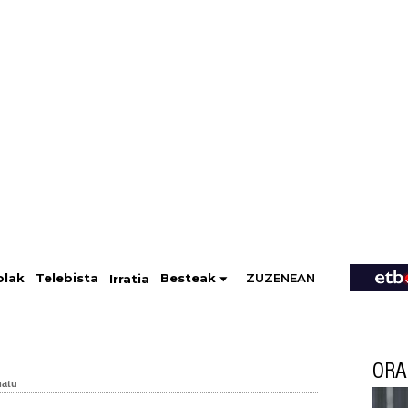
ZUZENEAN
Telebista
Besteak
olak
Irratia
ORA