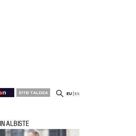
EITB TALDEA
EU
ES
IN ALBISTE