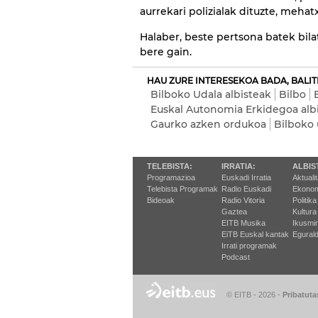
aurrekari polizialak dituzte, mehat
Halaber, beste pertsona batek bila
bere gain.
HAU ZURE INTERESEKOA BADA, BALIT
Bilboko Udala albisteak
Bilbo
Euskal Autonomia Erkidegoa alb
Gaurko azken ordukoa
Bilboko 
TELEBISTA:
IRRATIA:
ALBIS
Programazioa
Euskadi Irratia
Aktuali
Telebista Programak
Radio Euskadi
Ekonom
Bideoak
Radio Vitoria
Politika
Gaztea
Kultura
EITB Musika
Ikusmi
EiTB Euskal kantak
Egurald
Irrati programak
Podcast
© EITB - 2026
-
Pribatuta