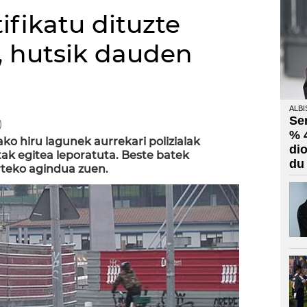
ifikatu dituzte
, hutsik dauden
ALBI
Se
)
% 
ako hiru lagunek aurrekari polizialak
di
ak egitea leporatuta. Beste batek
du
arteko agindua zuen.