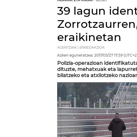
HERRIAK ETA HIRIAK
BILBO
39 lagun ident
Zorrotzaurren
eraikinetan
AGENTZIAK | ERREDAKZIOA
Azken eguneratzea:
2017/03/27
17:59
(UTC+2
Polizia-operazioan identifikatut
dituzte, mehatxuak eta lapurret
bilatzeko eta atxilotzeko nazio