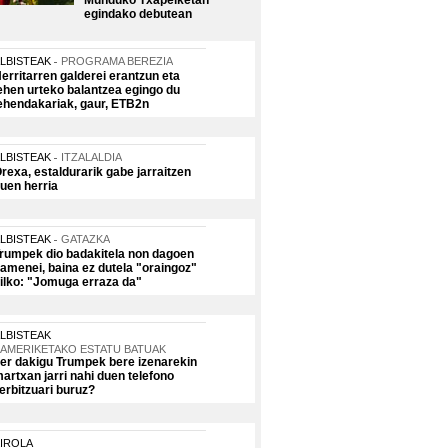
Munduko Txapelketan
egindako debutean
LBISTEAK
PROGRAMA BEREZIA
erritarren galderei erantzun eta
ehen urteko balantzea egingo du
ehendakariak, gaur, ETB2n
LBISTEAK
ITZALALDIA
rexa, estaldurarik gabe jarraitzen
uen herria
LBISTEAK
GATAZKA
rumpek dio badakitela non dagoen
amenei, baina ez dutela "oraingoz"
ilko: "Jomuga erraza da"
LBISTEAK
AMERIKETAKO ESTATU BATUAK
er dakigu Trumpek bere izenarekin
artxan jarri nahi duen telefono
erbitzuari buruz?
IROLA