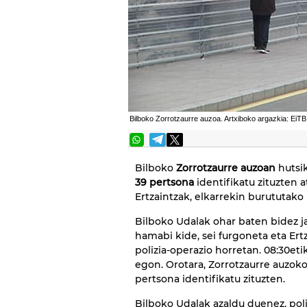
Bilboko Zorrotzaurre auzoa. Artxiboko argazkia: EiTB
Bilboko
Zorrotzaurre auzoan
hutsi
39 pertsona
identifikatu zituzten 
Ertzaintzak, elkarrekin burututako 
Bilboko Udalak ohar baten bidez j
hamabi kide, sei furgoneta eta Ert
polizia-operazio horretan. 08:30etik 
egon. Orotara, Zorrotzaurre auzok
pertsona identifikatu zituzten.
Bilboko Udalak azaldu duenez, poli