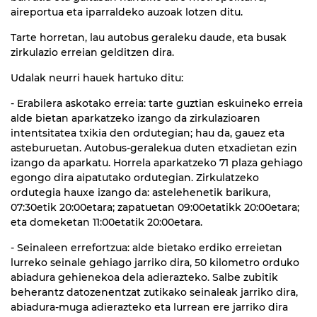
aireportua eta iparraldeko auzoak lotzen ditu.
Tarte horretan, lau autobus geraleku daude, eta busak
zirkulazio erreian gelditzen dira.
Udalak neurri hauek hartuko ditu:
- Erabilera askotako erreia: tarte guztian eskuineko erreia
alde bietan aparkatzeko izango da zirkulazioaren
intentsitatea txikia den ordutegian; hau da, gauez eta
asteburuetan. Autobus-geralekua duten etxadietan ezin
izango da aparkatu. Horrela aparkatzeko 71 plaza gehiago
egongo dira aipatutako ordutegian. Zirkulatzeko
ordutegia hauxe izango da: astelehenetik barikura,
07:30etik 20:00etara; zapatuetan 09:00etatikk 20:00etara;
eta domeketan 11:00etatik 20:00etara.
- Seinaleen errefortzua: alde bietako erdiko erreietan
lurreko seinale gehiago jarriko dira, 50 kilometro orduko
abiadura gehienekoa dela adierazteko. Salbe zubitik
beherantz datozenentzat zutikako seinaleak jarriko dira,
abiadura-muga adierazteko eta lurrean ere jarriko dira