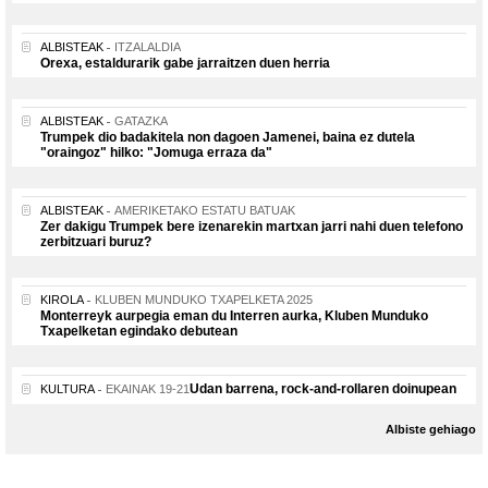
ALBISTEAK
ITZALALDIA
Orexa, estaldurarik gabe jarraitzen duen herria
ALBISTEAK
GATAZKA
Trumpek dio badakitela non dagoen Jamenei, baina ez dutela
"oraingoz" hilko: "Jomuga erraza da"
ALBISTEAK
AMERIKETAKO ESTATU BATUAK
Zer dakigu Trumpek bere izenarekin martxan jarri nahi duen telefono
zerbitzuari buruz?
KIROLA
KLUBEN MUNDUKO TXAPELKETA 2025
Monterreyk aurpegia eman du Interren aurka, Kluben Munduko
Txapelketan egindako debutean
Udan barrena, rock-and-rollaren doinupean
KULTURA
EKAINAK 19-21
Albiste gehiago