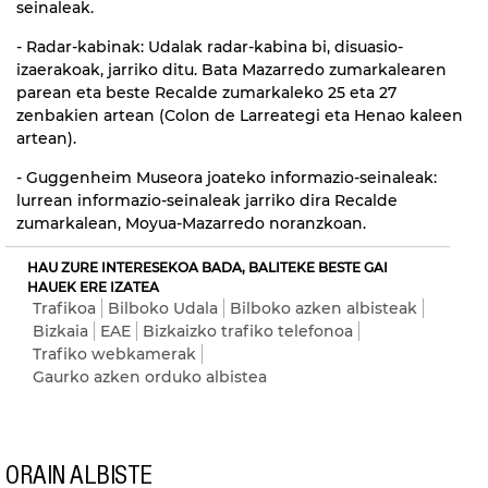
seinaleak.
- Radar-kabinak: Udalak radar-kabina bi, disuasio-
izaerakoak, jarriko ditu. Bata Mazarredo zumarkalearen
parean eta beste Recalde zumarkaleko 25 eta 27
zenbakien artean (Colon de Larreategi eta Henao kaleen
artean).
- Guggenheim Museora joateko informazio-seinaleak:
lurrean informazio-seinaleak jarriko dira Recalde
zumarkalean, Moyua-Mazarredo noranzkoan.
HAU ZURE INTERESEKOA BADA, BALITEKE BESTE GAI
HAUEK ERE IZATEA
Trafikoa
Bilboko Udala
Bilboko azken albisteak
Bizkaia
EAE
Bizkaizko trafiko telefonoa
Trafiko webkamerak
Gaurko azken orduko albistea
ORAIN ALBISTE