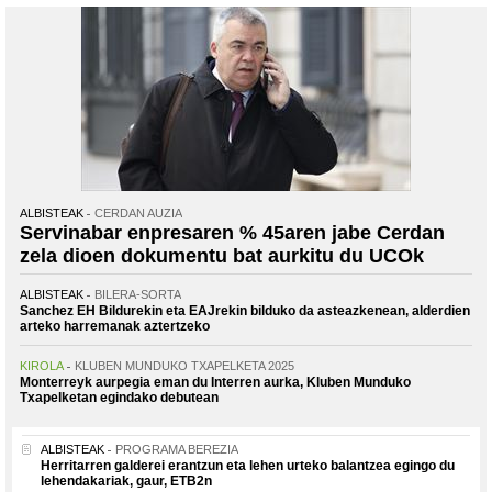
ALBISTEAK
CERDAN AUZIA
Servinabar enpresaren % 45aren jabe Cerdan
zela dioen dokumentu bat aurkitu du UCOk
ALBISTEAK
BILERA-SORTA
Sanchez EH Bildurekin eta EAJrekin bilduko da asteazkenean, alderdien
arteko harremanak aztertzeko
KIROLA
KLUBEN MUNDUKO TXAPELKETA 2025
Monterreyk aurpegia eman du Interren aurka, Kluben Munduko
Txapelketan egindako debutean
ALBISTEAK
PROGRAMA BEREZIA
Herritarren galderei erantzun eta lehen urteko balantzea egingo du
lehendakariak, gaur, ETB2n