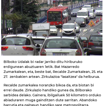
Bilboko Udalak bi radar jarriko ditu hiriburuko
erdigunean abuztuaren 1etik. Bat Mazarredo
Zumarkalean, eta, beste bat, Recalde Zumarkalean, 25. eta
27. zenbakien artean. Zirkulazioa "lasaitzea" da helburua.
Recalde zumarkalea noranzko bikoa da, eta biotan bi
errei daude. Zirkulazio handiko gunea da, Bilborako
sarbidea delako. Gainera, ibilgailuek 50 kilometro orduko
abiaduraren muga gainditzen dute sarritan. Abandoko
barrutia eta gaitasun handiko sare metropolitarra,