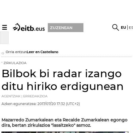
☰
EU
E
ZUZENEAN
Orria entzun
Leer en Castellano
ZIRKULAZIOA
Bilbok bi radar izango
ditu hiriko erdigunean
AGENTZIAK | ERREDAKZIOA
Azken eguneratzea:
2017/07/20
17:32
(UTC+2)
Mazarredo Zumarkalean eta Recalde Zumarkalean egongo
dira, bertan zirkulazioa "lasaitzeko" asmoz.