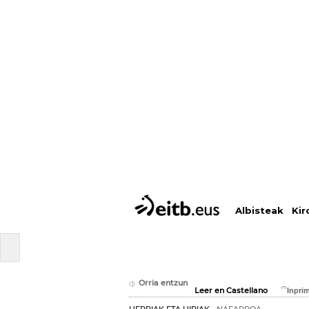
Albisteak
Kir
Orria entzun
Leer en Castellano