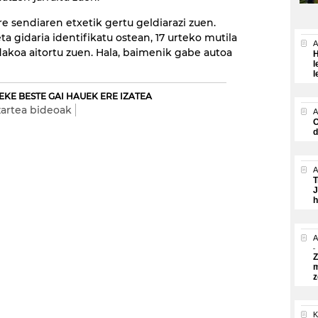
e sendiaren etxetik gertu geldiarazi zuen.
ta gidaria identifikatu ostean, 17 urteko mutila
A
dakoa aitortu zuen. Hala, baimenik gabe autoa
H
l
l
EKE BESTE GAI HAUEK ERE IZATEA
zartea bideoak
A
O
d
A
T
J
h
A
Z
m
z
K