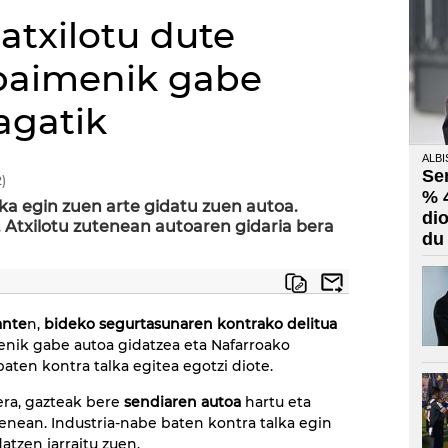
atxilotu dute
baimenik gabe
agatik
ALBI
Se
)
% 
ka egin zuen arte gidatu zuen autoa.
di
. Atxilotu zutenean autoaren gidaria bera
du
ante
n,
bideko segurtasunaren kontrako delitua
enik gabe autoa gidatzea eta Nafarroako
baten kontra talka egitea egotzi diote.
aera, gazteak bere
sendiaren autoa
hartu eta
enean. Industria-nabe baten kontra talka egin
tzen jarraitu zuen.