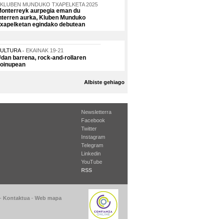
KLUBEN MUNDUKO TXAPELKETA 2025
onterreyk aurpegia eman du
nterren aurka, Kluben Munduko
xapelketan egindako debutean
KULTURA
EKAINAK 19-21
dan barrena, rock-and-rollaren
oinupean
Albiste gehiago
Newsletterra
Facebook
Twitter
Instagram
Telegram
Linkedin
YouTube
RSS
-
Kontaktua
-
Web mapa