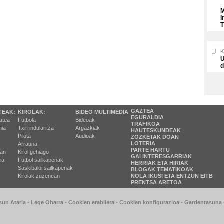
M
I
T
U
d
GAZTEA
TEAK:
KIROLAK:
BIDEO MULTIMEDIA
EGURALDIA
tatea
Futbola
Bideoak
TRAFIKOA
ia
Txirrindularitza
Argazkiak
HAUTESKUNDEAK
Pilota
Audioak
ZOZKETAK DOAN
LOTERIA
Arrauna
PARTE HARTU
ran
Kirol gehiago
GAI INTERESGARRIAK
ia
Futbol sailkapenak
HERRIAK ETA HIRIAK
Saskibaloi sailkapenak
BLOGAK TEMATIKOAK
Kirolak zuzenean
NOLA IKUSI ETA ENTZUN EITB
PRENTSA ARETOA
sun Ataria
-
Lege Oharra
-
Cookien erabilera
-
Cookien konfigurazioa
-
Gardentasuna