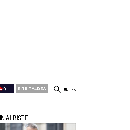
EITB TALDEA
EU
ES
IN ALBISTE