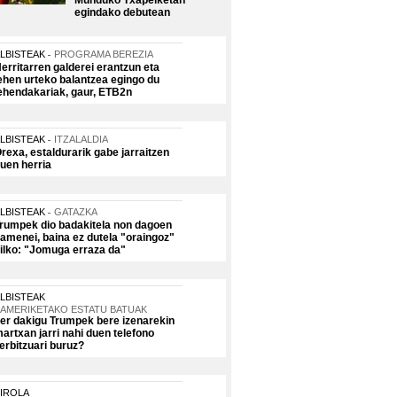
Munduko Txapelketan
egindako debutean
LBISTEAK
PROGRAMA BEREZIA
erritarren galderei erantzun eta
ehen urteko balantzea egingo du
ehendakariak, gaur, ETB2n
LBISTEAK
ITZALALDIA
rexa, estaldurarik gabe jarraitzen
uen herria
LBISTEAK
GATAZKA
rumpek dio badakitela non dagoen
amenei, baina ez dutela "oraingoz"
ilko: "Jomuga erraza da"
LBISTEAK
AMERIKETAKO ESTATU BATUAK
er dakigu Trumpek bere izenarekin
artxan jarri nahi duen telefono
erbitzuari buruz?
IROLA