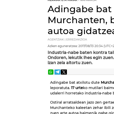
HERRIAK ETA HIRIAK
NAFARROA
Adingabe bat 
Murchanten, 
autoa gidatze
AGENTZIAK | ERREDAKZIOA
Azken eguneratzea:
2017/08/13
20:34
(UTC+2
Industria-nabe baten kontra tal
Ondoren, lekutik ihes egin zuen
izan zela aitortu zuen.
Adingabe bat atxilotu dute
Murch
leporatuta.
17 urte
ko mutilari baim
udalerri horretako industria-nabe 
Ostiral arratsaldean jazo zen gert
Murchanteko kaleetan zehar ibili z
zuen arte autoa baimenik gabe gida