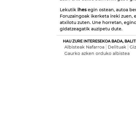
Lekutik
ihes
egin ostean, autoa ber
Foruzaingoak ikerketa ireki zuen, e
atxilotu zuten. Une horretan, egin
gidatzeagatik auzipetu dute.
HAU ZURE INTERESEKOA BADA, BALIT
Albisteak Nafarroa
Delituak
Gi
Gaurko azken orduko albistea