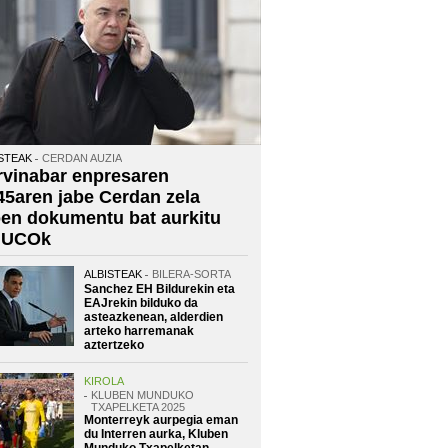
STEAK
CERDAN AUZIA
rvinabar enpresaren
45aren jabe Cerdan zela
oen dokumentu bat aurkitu
 UCOk
ALBISTEAK
BILERA-SORTA
Sanchez EH Bildurekin eta
EAJrekin bilduko da
asteazkenean, alderdien
arteko harremanak
aztertzeko
KIROLA
KLUBEN MUNDUKO
TXAPELKETA 2025
Monterreyk aurpegia eman
du Interren aurka, Kluben