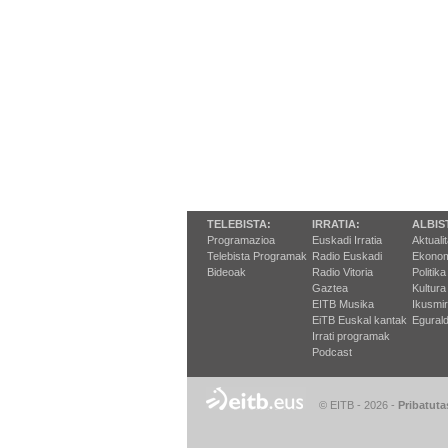
TELEBISTA:
IRRATIA:
ALBIS
Programazioa
Euskadi Irratia
Aktuali
Telebista Programak
Radio Euskadi
Ekonom
Bideoak
Radio Vitoria
Politika
Gaztea
Kultura
EITB Musika
Ikusmi
EiTB Euskal kantak
Egurald
Irrati programak
Podcast
© EITB - 2026
-
Pribatuta