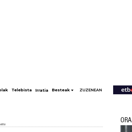
ZUZENEAN
Telebista
Besteak
olak
Irratia
ORA