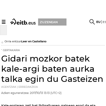
☰
EU
E
ZUZENEAN
Orria entzun
Leer en Castellano
GERTAKARIA
Gidari mozkor batek
kale-argi baten aurka
talka egin du Gasteizen
AGENTZIAK | ERREDAKZIOA
Azken eguneratzea:
2017/10/13
13:13
(UTC+2)
Kale-argiaren zati bat ibilgailuaren gainean erori da eta