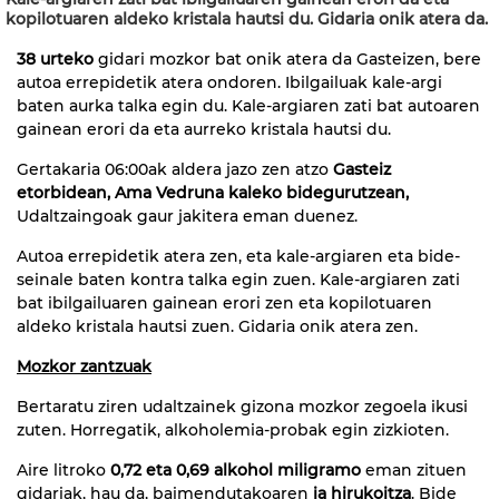
kopilotuaren aldeko kristala hautsi du. Gidaria onik atera da.
38 urteko
gidari mozkor bat onik atera da Gasteizen, bere
autoa errepidetik atera ondoren. Ibilgailuak kale-argi
baten aurka talka egin du. Kale-argiaren zati bat autoaren
gainean erori da eta aurreko kristala hautsi du.
Gertakaria 06:00ak aldera jazo zen atzo
Gasteiz
etorbidean, Ama Vedruna kaleko bidegurutzean,
Udaltzaingoak gaur jakitera eman duenez.
Autoa errepidetik atera zen, eta kale-argiaren eta bide-
seinale baten kontra talka egin zuen. Kale-argiaren zati
bat ibilgailuaren gainean erori zen eta kopilotuaren
aldeko kristala hautsi zuen. Gidaria onik atera zen.
Mozkor zantzuak
Bertaratu ziren udaltzainek gizona mozkor zegoela ikusi
zuten. Horregatik, alkoholemia-probak egin zizkioten.
Aire litroko
0,72 eta 0,69 alkohol miligramo
eman zituen
gidariak, hau da, baimendutakoaren
ia hirukoitza
. Bide