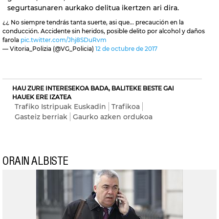
segurtasunaren aurkako delitua ikertzen ari dira.
¿¿ No siempre tendrás tanta suerte, asi que... precaución en la
conducción. Accidente sin heridos, posible delito por alcohol y daños
farola
pic.twitter.com/Jhj8SDuRvm
— Vitoria_Polizia (@VG_Policia)
12 de octubre de 2017
HAU ZURE INTERESEKOA BADA, BALITEKE BESTE GAI
HAUEK ERE IZATEA
Trafiko Istripuak Euskadin
Trafikoa
Gasteiz berriak
Gaurko azken ordukoa
ORAIN ALBISTE