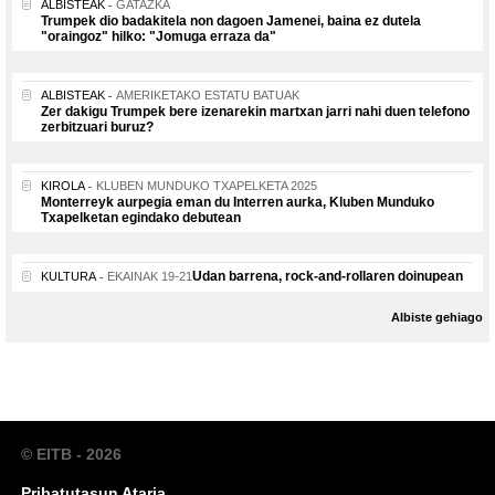
ALBISTEAK
GATAZKA
Trumpek dio badakitela non dagoen Jamenei, baina ez dutela
"oraingoz" hilko: "Jomuga erraza da"
ALBISTEAK
AMERIKETAKO ESTATU BATUAK
Zer dakigu Trumpek bere izenarekin martxan jarri nahi duen telefono
zerbitzuari buruz?
KIROLA
KLUBEN MUNDUKO TXAPELKETA 2025
Monterreyk aurpegia eman du Interren aurka, Kluben Munduko
Txapelketan egindako debutean
Udan barrena, rock-and-rollaren doinupean
KULTURA
EKAINAK 19-21
Albiste gehiago
© EITB - 2026
Pribatutasun Ataria