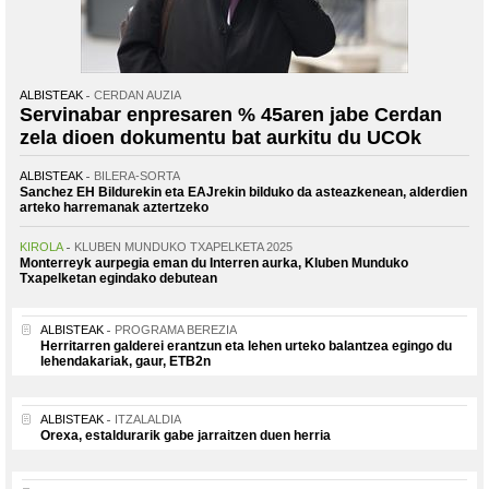
ALBISTEAK
CERDAN AUZIA
Servinabar enpresaren % 45aren jabe Cerdan
zela dioen dokumentu bat aurkitu du UCOk
ALBISTEAK
BILERA-SORTA
Sanchez EH Bildurekin eta EAJrekin bilduko da asteazkenean, alderdien
arteko harremanak aztertzeko
KIROLA
KLUBEN MUNDUKO TXAPELKETA 2025
Monterreyk aurpegia eman du Interren aurka, Kluben Munduko
Txapelketan egindako debutean
ALBISTEAK
PROGRAMA BEREZIA
Herritarren galderei erantzun eta lehen urteko balantzea egingo du
lehendakariak, gaur, ETB2n
ALBISTEAK
ITZALALDIA
Orexa, estaldurarik gabe jarraitzen duen herria