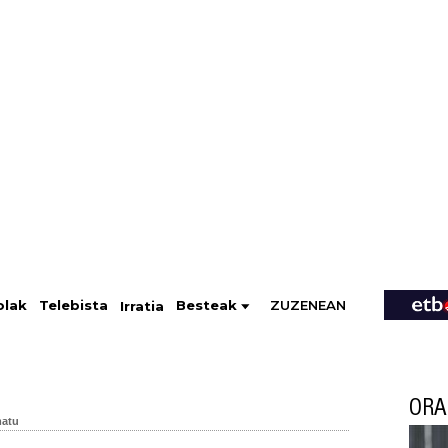
ZUZENEAN
Telebista
Besteak
olak
Irratia
ORA