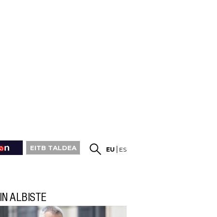
EITB TALDEA
EU
ES
IN ALBISTE