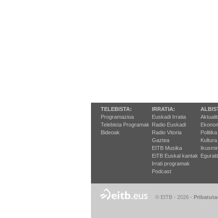
TELEBISTA:
IRRATIA:
ALBIS
Programazioa
Euskadi Irratia
Aktuali
Telebista Programak
Radio Euskadi
Ekonom
Bideoak
Radio Vitoria
Politika
Gaztea
Kultura
EITB Musika
Ikusmi
EiTB Euskal kantak
Egurald
Irrati programak
Podcast
© EITB - 2026
-
Pribatuta