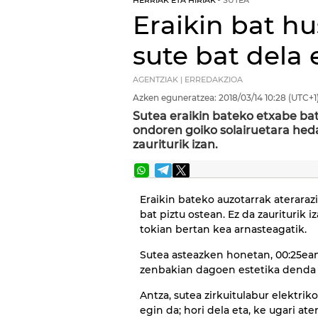
HERRIAK ETA HIRIAK
SUTEA
Eraikin bat h
sute bat dela 
AGENTZIAK | ERREDAKZIOA
Azken eguneratzea:
2018/03/14
10:28
(UTC+1
Sutea eraikin bateko etxabe bat
ondoren goiko solairuetara heda
zauriturik izan.
Eraikin bateko auzotarrak ateraraz
bat piztu ostean. Ez da zauriturik 
tokian bertan kea arnasteagatik.
Sutea asteazken honetan, 00:25ean,
zenbakian dagoen estetika denda
Antza, sutea zirkuitulabur elektrik
egin da; hori dela eta, ke ugari ate