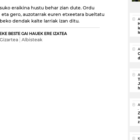
pisuko eraikina hustu behar zian dute. Ordu
i eta gero, auzotarrak euren etxeetara bueltatu
A
abeko dendak kalte larriak izan ditu.
H
l
l
EKE BESTE GAI HAUEK ERE IZATEA
Gizartea
Albisteak
A
O
d
A
T
J
h
A
Z
m
z
K