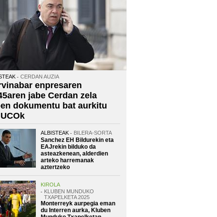
STEAK
CERDAN AUZIA
rvinabar enpresaren
45aren jabe Cerdan zela
oen dokumentu bat aurkitu
 UCOk
ALBISTEAK
BILERA-SORTA
Sanchez EH Bildurekin eta
EAJrekin bilduko da
asteazkenean, alderdien
arteko harremanak
aztertzeko
KIROLA
KLUBEN MUNDUKO
TXAPELKETA 2025
Monterreyk aurpegia eman
du Interren aurka, Kluben