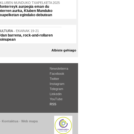
KLUBEN MUNDUKO TXAPELKETA 2025
onterreyk aurpegia eman du
nterren aurka, Kluben Munduko
xapelketan egindako debutean
KULTURA
EKAINAK 19-21
dan barrena, rock-and-rollaren
oinupean
Albiste gehiago
Newsletterra
Facebook
Twitter
Instagram
Telegram
Linkedin
YouTube
RSS
-
Kontaktua
-
Web mapa