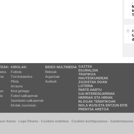
M
I
T
U
d
GAZTEA
TEAK:
KIROLAK:
BIDEO MULTIMEDIA
EGURALDIA
tatea
Futbola
Bideoak
TRAFIKOA
ia
Txirrindularitza
Argazkiak
HAUTESKUNDEAK
Pilota
Audioak
ZOZKETAK DOAN
LOTERIA
Arrauna
PARTE HARTU
ran
Kirol gehiago
GAI INTERESGARRIAK
ia
Futbol sailkapenak
HERRIAK ETA HIRIAK
Saskibaloi sailkapenak
BLOGAK TEMATIKOAK
Kirolak zuzenean
NOLA IKUSI ETA ENTZUN EITB
PRENTSA ARETOA
sun Ataria
-
Lege Oharra
-
Cookien erabilera
-
Cookien konfigurazioa
-
Gardentasuna