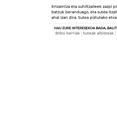
Ertzaintza eta suhiltzaileek zazpi 
batzuk beranduago, eta sutea itzal
ahal izan dira. Sutea piztutako etx
HAU ZURE INTERESEKOA BADA, BALIT
Bilbo berriak
Suteak albisteak