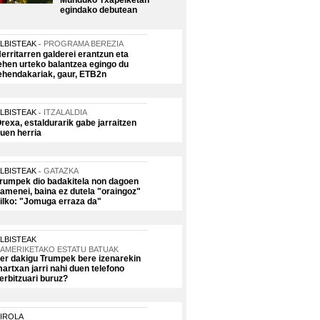
Munduko Txapelketan
egindako debutean
LBISTEAK
PROGRAMA BEREZIA
erritarren galderei erantzun eta
ehen urteko balantzea egingo du
ehendakariak, gaur, ETB2n
LBISTEAK
ITZALALDIA
rexa, estaldurarik gabe jarraitzen
uen herria
LBISTEAK
GATAZKA
rumpek dio badakitela non dagoen
amenei, baina ez dutela "oraingoz"
ilko: "Jomuga erraza da"
LBISTEAK
AMERIKETAKO ESTATU BATUAK
er dakigu Trumpek bere izenarekin
artxan jarri nahi duen telefono
erbitzuari buruz?
IROLA