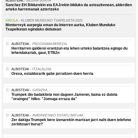
ALBISTEAK
BILERA-SORTA
Sanchez EH Bildurekin eta EAJrekin bilduko da asteazkenean, alderdien
arteko harremanak aztertzeko
KIROLA
KLUBEN MUNDUKO TXAPELKETA 2025
Monterreyk aurpegia eman du Interren aurka, Kluben Munduko
Txapelketan egindako debutean
ALBISTEAK
PROGRAMA BEREZIA
Herritarren galderei erantzun eta lehen urteko balantzea egingo du
lehendakariak, gaur, ETB2n
ALBISTEAK
ITZALALDIA
Orexa, estaldurarik gabe jarraitzen duen herria
ALBISTEAK
GATAZKA
Trumpek dio badakitela non dagoen Jamenei, baina ez dutela
"oraingoz" hilko: "Jomuga erraza da"
ALBISTEAK
AMERIKETAKO ESTATU BATUAK
Zer dakigu Trumpek bere izenarekin martxan jarri nahi duen telefono
zerbitzuari buruz?