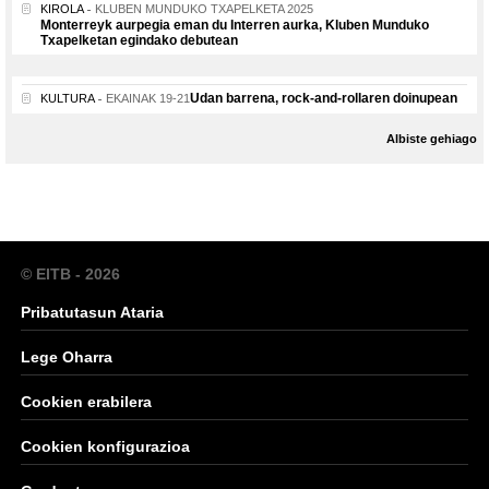
KIROLA
KLUBEN MUNDUKO TXAPELKETA 2025
Monterreyk aurpegia eman du Interren aurka, Kluben Munduko
Txapelketan egindako debutean
Udan barrena, rock-and-rollaren doinupean
KULTURA
EKAINAK 19-21
Albiste gehiago
© EITB - 2026
Pribatutasun Ataria
Lege Oharra
Cookien erabilera
Cookien konfigurazioa