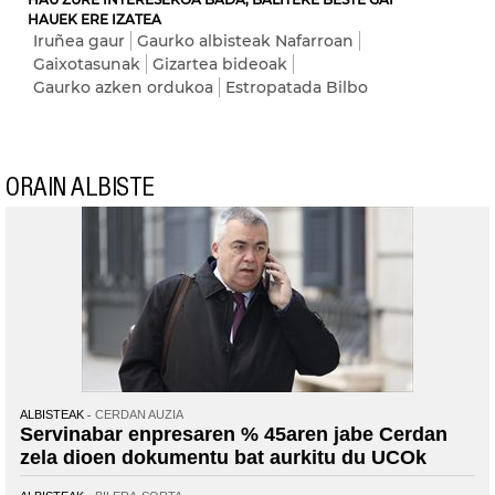
HAUEK ERE IZATEA
Iruñea gaur
Gaurko albisteak Nafarroan
Gaixotasunak
Gizartea bideoak
Gaurko azken ordukoa
Estropatada Bilbo
ORAIN ALBISTE
ALBISTEAK
CERDAN AUZIA
Servinabar enpresaren % 45aren jabe Cerdan
zela dioen dokumentu bat aurkitu du UCOk