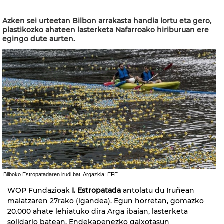
Azken sei urteetan Bilbon arrakasta handia lortu eta gero,
plastikozko ahateen lasterketa Nafarroako hiriburuan ere
egingo dute aurten.
Bilboko Estropatadaren irudi bat. Argazkia: EFE
WOP Fundazioak
I. Estropatada
antolatu du Iruñean
maiatzaren 27rako (igandea). Egun horretan, gomazko
20.000 ahate lehiatuko dira Arga ibaian, lasterketa
solidario batean. Endekapenezko gaixotasun