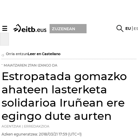
☰
EU
E
ZUZENEAN
Orria entzun
Leer en Castellano
MAIATZAREN 27AN IZANGO DA
Estropatada gomazko
ahateen lasterketa
solidarioa Iruñean ere
egingo dute aurten
AGENTZIAK | ERREDAKZIOA
Azken eguneratzea:
2018/03/21
17:59
(UTC+1)