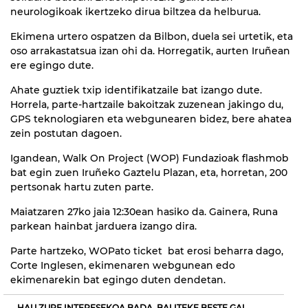
neurologikoak ikertzeko dirua biltzea da helburua.
Ekimena urtero ospatzen da Bilbon, duela sei urtetik, eta
oso arrakastatsua izan ohi da. Horregatik, aurten Iruñean
ere egingo dute.
Ahate guztiek txip identifikatzaile bat izango dute.
Horrela, parte-hartzaile bakoitzak zuzenean jakingo du,
GPS teknologiaren eta webgunearen bidez, bere ahatea
zein postutan dagoen.
Igandean, Walk On Project (WOP) Fundazioak flashmob
bat egin zuen Iruñeko Gaztelu Plazan, eta, horretan, 200
pertsonak hartu zuten parte.
Maiatzaren 27ko jaia 12:30ean hasiko da. Gainera, Runa
parkean hainbat jarduera izango dira.
Parte hartzeko, WOPato ticket bat erosi beharra dago,
Corte Inglesen, ekimenaren webgunean edo
ekimenarekin bat egingo duten dendetan.
HAU ZURE INTERESEKOA BADA, BALITEKE BESTE GAI