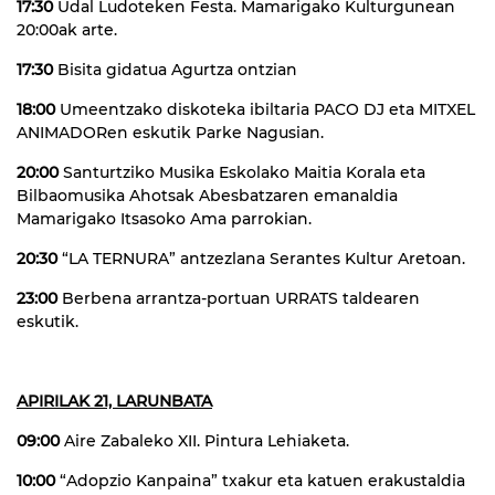
17:30
Udal Ludoteken Festa. Mamarigako Kulturgunean
20:00ak arte.
17:30
Bisita gidatua Agurtza ontzian
18:00
Umeentzako diskoteka ibiltaria PACO DJ eta MITXEL
ANIMADORen eskutik Parke Nagusian.
20:00
Santurtziko Musika Eskolako Maitia Korala eta
Bilbaomusika Ahotsak Abesbatzaren emanaldia
Mamarigako Itsasoko Ama parrokian.
20:30
“LA TERNURA” antzezlana Serantes Kultur Aretoan.
23:00
Berbena arrantza-portuan URRATS taldearen
eskutik.
APIRILAK 21, LARUNBATA
09:00
Aire Zabaleko XII. Pintura Lehiaketa.
10:00
“Adopzio Kanpaina” txakur eta katuen erakustaldia