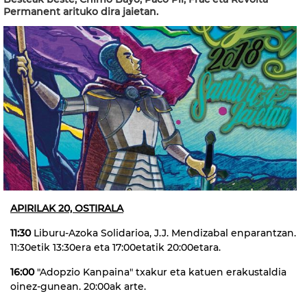
Permanent arituko dira jaietan.
APIRILAK 20, OSTIRALA
11:30
Liburu-Azoka Solidarioa, J.J. Mendizabal enparantzan.
11:30etik 13:30era eta 17:00etatik 20:00etara.
16:00
"Adopzio Kanpaina" txakur eta katuen erakustaldia
oinez-gunean. 20:00ak arte.