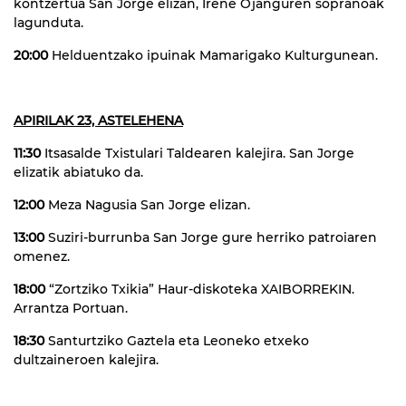
kontzertua San Jorge elizan, Irene Ojanguren sopranoak
lagunduta.
20:00
Helduentzako ipuinak Mamarigako Kulturgunean.
APIRILAK 23, ASTELEHENA
11:30
Itsasalde Txistulari Taldearen kalejira. San Jorge
elizatik abiatuko da.
12:00
Meza Nagusia San Jorge elizan.
13:00
Suziri-burrunba San Jorge gure herriko patroiaren
omenez.
18:00
“Zortziko Txikia” Haur-diskoteka XAIBORREKIN.
Arrantza Portuan.
18:30
Santurtziko Gaztela eta Leoneko etxeko
dultzaineroen kalejira.