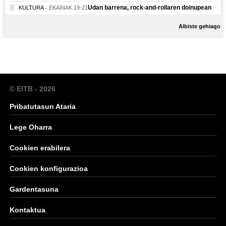
Udan barrena, rock-and-rollaren doinupean
KULTURA
EKAINAK 19-21
Albiste gehiago
© EITB - 2026
Pribatutasun Ataria
Lege Oharra
Cookien erabilera
Cookien konfigurazioa
Gardentasuna
Kontaktua