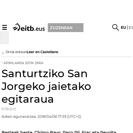
☰
EU
E
ZUZENEAN
Orria entzun
Leer en Castellano
APIRILAREN 20TIK 29RA
Santurtziko San
Jorgeko jaietako
egitaraua
EITB.EUS
Azken eguneratzea:
2018/04/06
17:39
(UTC+2)
Besteak beste, Chimo Bayo, Paco Pil, Frac eta Revolta