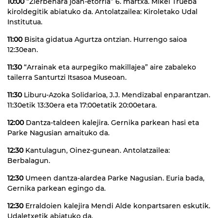
10:00
“Zierbenara joan-etorria” 6. martxa. Mikel Trueba
kiroldegitik abiatuko da. Antolatzailea: Kiroletako Udal
Institutua.
11:00
Bisita gidatua Agurtza ontzian. Hurrengo saioa
12:30ean.
11:30
“Arrainak eta aurpegiko makillajea” aire zabaleko
tailerra Santurtzi Itsasoa Museoan.
11:30
Liburu-Azoka Solidarioa, J.J. Mendizabal enparantzan.
11:30etik 13:30era eta 17:00etatik 20:00etara.
12:00
Dantza-taldeen kalejira. Gernika parkean hasi eta
Parke Nagusian amaituko da.
12:30
Kantulagun, Oinez-gunean. Antolatzailea:
Berbalagun.
12:30
Umeen dantza-alardea Parke Nagusian. Euria bada,
Gernika parkean egingo da.
12:30
Erraldoien kalejira Mendi Alde konpartsaren eskutik.
Udaletxetik abiatuko da.