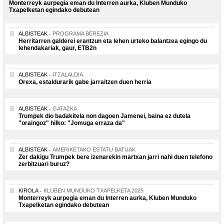
Monterreyk aurpegia eman du Interren aurka, Kluben Munduko
Txapelketan egindako debutean
ALBISTEAK
PROGRAMA BEREZIA
Herritarren galderei erantzun eta lehen urteko balantzea egingo du
lehendakariak, gaur, ETB2n
ALBISTEAK
ITZALALDIA
Orexa, estaldurarik gabe jarraitzen duen herria
ALBISTEAK
GATAZKA
Trumpek dio badakitela non dagoen Jamenei, baina ez dutela
"oraingoz" hilko: "Jomuga erraza da"
ALBISTEAK
AMERIKETAKO ESTATU BATUAK
Zer dakigu Trumpek bere izenarekin martxan jarri nahi duen telefono
zerbitzuari buruz?
KIROLA
KLUBEN MUNDUKO TXAPELKETA 2025
Monterreyk aurpegia eman du Interren aurka, Kluben Munduko
Txapelketan egindako debutean