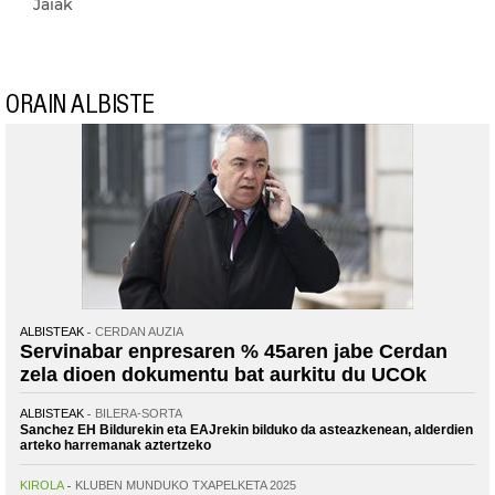
Jaiak
ORAIN ALBISTE
ALBISTEAK
CERDAN AUZIA
Servinabar enpresaren % 45aren jabe Cerdan
zela dioen dokumentu bat aurkitu du UCOk
ALBISTEAK
BILERA-SORTA
Sanchez EH Bildurekin eta EAJrekin bilduko da asteazkenean, alderdien
arteko harremanak aztertzeko
KIROLA
KLUBEN MUNDUKO TXAPELKETA 2025