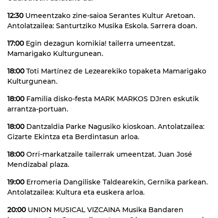
12:30
Umeentzako zine-saioa Serantes Kultur Aretoan.
Antolatzailea: Santurtziko Musika Eskola. Sarrera doan.
17:00
Egin dezagun komikia! tailerra umeentzat.
Mamarigako Kulturgunean.
18:00
Toti Martínez de Lezearekiko topaketa Mamarigako
Kulturgunean.
18:00
Familia disko-festa MARK MARKOS DJren eskutik
arrantza-portuan.
18:00
Dantzaldia Parke Nagusiko kioskoan. Antolatzailea:
Gizarte Ekintza eta Berdintasun arloa.
18:00
Orri-markatzaile tailerrak umeentzat. Juan José
Mendizabal plaza.
19:00
Erromeria Dangiliske Taldearekin, Gernika parkean.
Antolatzailea: Kultura eta euskera arloa.
20:00
UNION MUSICAL VIZCAINA Musika Bandaren