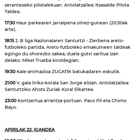
seranteseko pilotalekuan. Antolatzailea: Itsasalde Pilota
Taldea.
17:30
Haur parkearen jarraipena oinez-gunean (20:30ak
arte).
18:15
2. B liga Nazionalaren Santurtzi - Zierbena areto-
futboleko partida. Areto-futboleko emakumeen taldeak
egingo du ohorezko sakea, duela gutxi saritua izan
delako. Mikel Trueba kiroldegian.
19:30
Kale-animazioa ZUGATIK batukadaren eskutik.
21:00
V. gala liriko-korala San Jorge elizan. Antolatzailea:
Santurtziko Ahots Zuriak Koral Elkartea.
23:00
Kontzertua arrantza-portuan. Paco Pil eta Chimo
Bayo.
APIRILAK 22, IGANDEA