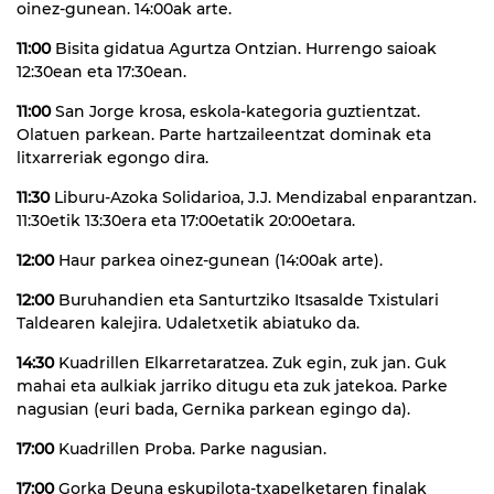
oinez-gunean. 14:00ak arte.
11:00
Bisita gidatua Agurtza Ontzian. Hurrengo saioak
12:30ean eta 17:30ean.
11:00
San Jorge krosa, eskola-kategoria guztientzat.
Olatuen parkean. Parte hartzaileentzat dominak eta
litxarreriak egongo dira.
11:30
Liburu-Azoka Solidarioa, J.J. Mendizabal enparantzan.
11:30etik 13:30era eta 17:00etatik 20:00etara.
12:00
Haur parkea oinez-gunean (14:00ak arte).
12:00
Buruhandien eta Santurtziko Itsasalde Txistulari
Taldearen kalejira. Udaletxetik abiatuko da.
14:30
Kuadrillen Elkarretaratzea. Zuk egin, zuk jan. Guk
mahai eta aulkiak jarriko ditugu eta zuk jatekoa. Parke
nagusian (euri bada, Gernika parkean egingo da).
17:00
Kuadrillen Proba. Parke nagusian.
17:00
Gorka Deuna eskupilota-txapelketaren finalak