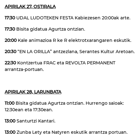
APIRILAK 27, OSTIRALA
17:30
UDAL LUDOTEKEN FESTA Kabiezesen 20:00ak arte.
17:30
Bisita gidatua Agurtza ontzian.
20:00
Kale animazioa R ke R elektrotxarangaren eskutik.
20:30
“EN LA ORILLA” antzezlana, Serantes Kultur Aretoan.
22:30
Kontzertua FRAC eta REVOLTA PERMANENT
arrantza-portuan.
APIRILAK 28, LARUNBATA
11:00
Bisita gidatua Agurtza ontzian. Hurrengo saioak:
12:30ean eta 17:30ean.
13:00
Santurtzi Kantari.
13:00
Zunba Lety eta Natyren eskutik arrantza portuan.