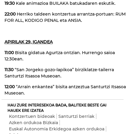
19:30
Kale animazioa BUILAKA batukadaren eskutik.
22:00
Herriko taldeen kontzertua arrantza-portuan: RUM
FOR ALL, KODIGO PENAL eta ANSIA.
APIRILAK 29, IGANDEA
11:00
Bisita gidatua Agurtza ontzian. Hurrengo saioa
12:30ean.
11:30
“San Jorgeko gozo-lapikoa” birziklatze-tailerra
Santurtzi Itsasoa Museoan.
12:00
“Arrain enkantea” bisita antzeztua Santurtzi Itsasoa
Museoan.
HAU ZURE INTERESEKOA BADA, BALITEKE BESTE GAI
HAUEK ERE IZATEA
Kontzertuen bideoak
Santurtzi berriak
Azken ordukoa Bizkaia
Euskal Autonomia Erkidegoa azken ordukoa