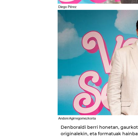
Diego Pérez
Andoni Agirregomezkorta
Denboraldi berri honetan, gaurkot
originalekin, eta formatuak hainba