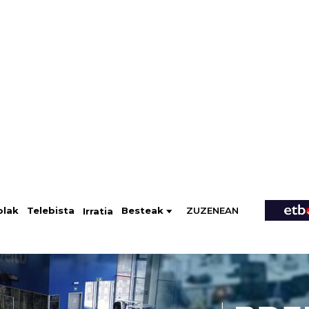
ZUZENEAN
Telebista
Besteak
olak
Irratia