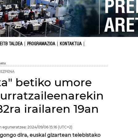
EITB TALDEA
PROGRAMAZIOA
KONTAKTUA
KEZPENA
a" betiko umore
 urratzaileenarekin
B2ra irailaren 19an
n eguneratzea:
2024/09/06
15:16
(UTC+2)
gongo dira, euskal gizartean telebistako