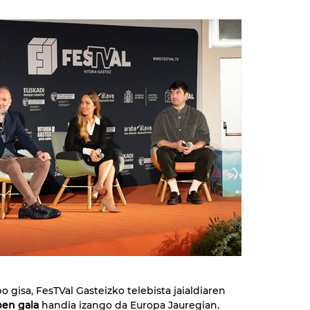
o gisa, FesTVal Gasteizko telebista jaialdiaren
pen gala
handia izango da Europa Jauregian.