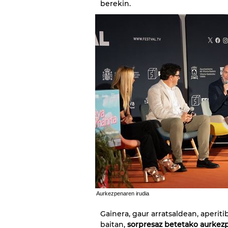
berekin.
Aurkezpenaren irudia
Gainera, gaur arratsaldean, aperitib
baitan,
sorpresaz betetako aurkez