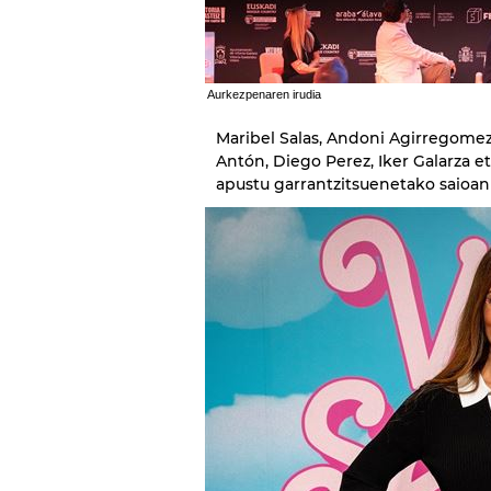
Aurkezpenaren irudia
Maribel Salas, Andoni Agirregomez
Antón, Diego Perez, Iker Galarza e
apustu garrantzitsuenetako saioan