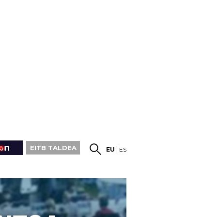
EITB TALDEA
EU
ES