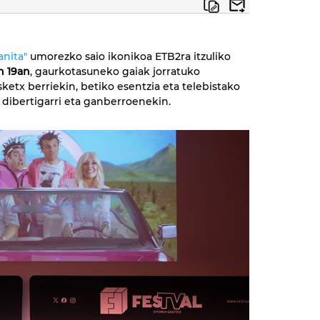
nita"
umorezko saio ikonikoa ETB2ra itzuliko
en 19an
, gaurkotasuneko gaiak jorratuko
sketx berriekin, betiko esentzia eta telebistako
 dibertigarri eta ganberroenekin.