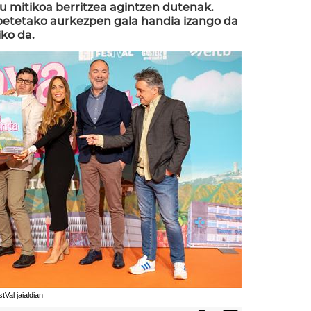
u mitikoa berritzea agintzen dutenak.
 betetako aurkezpen gala handia izango da
ko da.
Val jaialdian