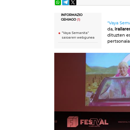
INFORMAZIO
GEHIAGO
(1)
"Vaya Sema
da,
irailar
''Vaya Semanita''
dituzten e
saioaren webgunea
pertsonaia