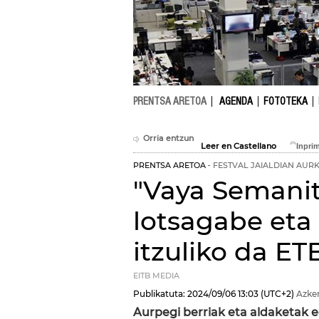
PRENTSA ARETOA
AGENDA
FOTOTEKA
Orria entzun
Leer en Castellano
PRENTSA ARETOA
FESTVAL JAIALDIAN AUR
"Vaya Semanit
lotsagabe eta
itzuliko da ET
EITB MEDIA
Publikatuta:
2024/09/06
13:03
(UTC+2)
Azke
Aurpegi berriak eta aldaketak e