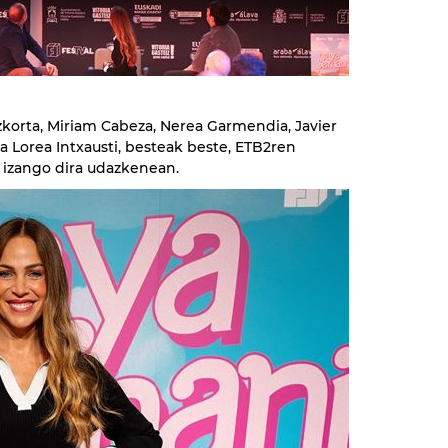
korta, Miriam Cabeza, Nerea Garmendia, Javier
ta Lorea Intxausti, besteak beste, ETB2ren
 izango dira udazkenean.