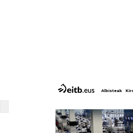
Albisteak
Kir