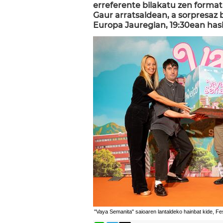
erreferente bilakatu zen format
Gaur arratsaldean, a sorpresaz
Europa Jauregian, 19:30ean hasi
"Vaya Semanita" saioaren lantaldeko hainbat kide, Fest