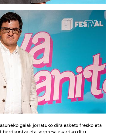
asuneko gaiak jorratuko dira esketx fresko eta
t berrikuntza eta sorpresa ekarriko ditu