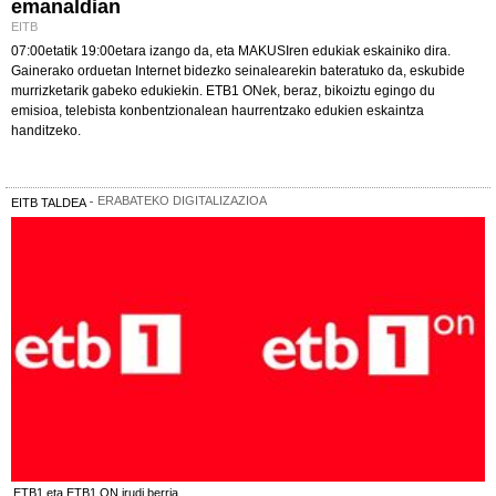
emanaldian
EITB
07:00etatik 19:00etara izango da, eta MAKUSIren edukiak eskainiko dira.
Gainerako orduetan Internet bidezko seinalearekin bateratuko da, eskubide
murrizketarik gabeko edukiekin. ETB1 ONek, beraz, bikoiztu egingo du
emisioa, telebista konbentzionalean haurrentzako edukien eskaintza
handitzeko.
ERABATEKO DIGITALIZAZIOA
EITB TALDEA
ETB1 eta ETB1 ON irudi berria