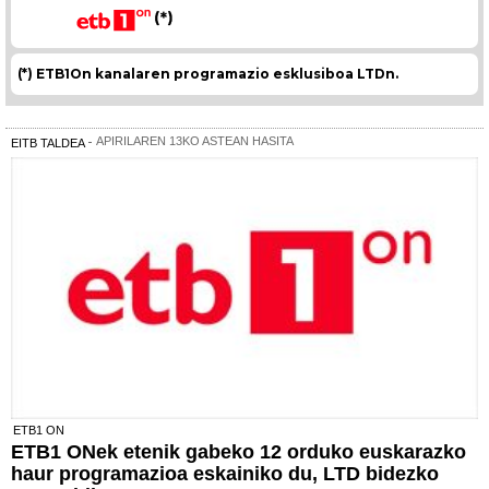
(*) ETB1On kanalaren programazio esklusiboa LTDn.
APIRILAREN 13KO ASTEAN HASITA
EITB TALDEA
ETB1 ON
ETB1 ONek etenik gabeko 12 orduko euskarazko
haur programazioa eskainiko du, LTD bidezko