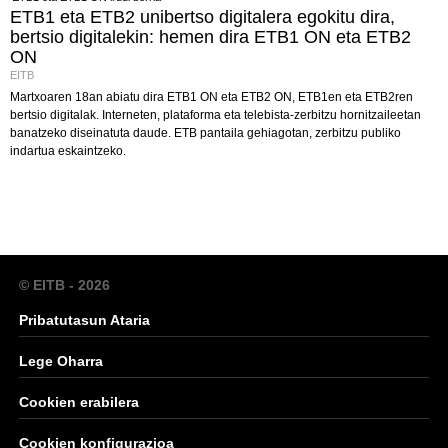
ETB1 eta ETB2 unibertso digitalera egokitu dira,
bertsio digitalekin: hemen dira ETB1 ON eta ETB2
ON
EITB
Martxoaren 18an abiatu dira ETB1 ON eta ETB2 ON, ETB1en eta ETB2ren
bertsio digitalak. Interneten, plataforma eta telebista-zerbitzu hornitzaileetan
banatzeko diseinatuta daude. ETB pantaila gehiagotan, zerbitzu publiko
indartua eskaintzeko.
© EITB - 2026
Pribatutasun Ataria
Lege Oharra
Cookien erabilera
Cookien konfigurazioa