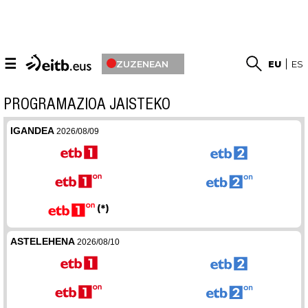
☰
ZUZENEAN
EU
ES
PROGRAMAZIOA JAISTEKO
IGANDEA
2026/08/09
ASTELEHENA
2026/08/10