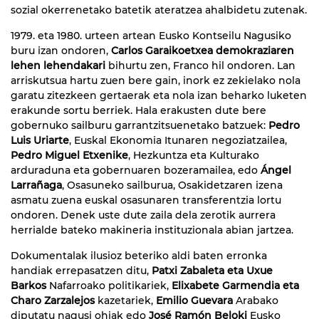
sozial okerrenetako batetik ateratzea ahalbidetu zutenak.
1979. eta 1980. urteen artean Eusko Kontseilu Nagusiko
buru izan ondoren,
Carlos Garaikoetxea demokraziaren
lehen lehendakari
bihurtu zen, Franco hil ondoren. Lan
arriskutsua hartu zuen bere gain, inork ez zekielako nola
garatu zitezkeen gertaerak eta nola izan beharko luketen
erakunde sortu berriek. Hala erakusten dute bere
gobernuko sailburu garrantzitsuenetako batzuek:
Pedro
Luis Uriarte
, Euskal Ekonomia Itunaren negoziatzailea,
Pedro Miguel Etxenike
, Hezkuntza eta Kulturako
arduraduna eta gobernuaren bozeramailea, edo
Ángel
Larrañaga
, Osasuneko sailburua, Osakidetzaren izena
asmatu zuena euskal osasunaren transferentzia lortu
ondoren. Denek uste dute zaila dela zerotik aurrera
herrialde bateko makineria instituzionala abian jartzea.
Dokumentalak ilusioz beteriko aldi baten erronka
handiak errepasatzen ditu,
Patxi Zabaleta eta Uxue
Barkos
Nafarroako politikariek,
Elixabete Garmendia eta
Charo Zarzalejos
kazetariek,
Emilio Guevara
Arabako
diputatu nagusi ohiak edo
José Ramón Beloki
Eusko