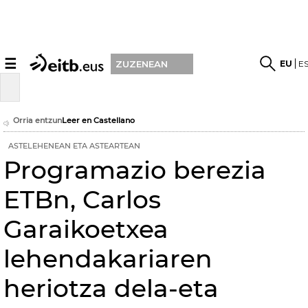
☰
EU
E
ZUZENEAN
Orria entzun
Leer en Castellano
ASTELEHENEAN ETA ASTEARTEAN
Programazio berezia
ETBn, Carlos
Garaikoetxea
lehendakariaren
heriotza dela-eta