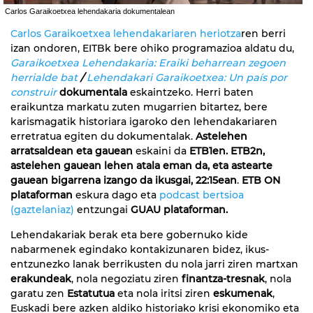
Carlos Garaikoetxea lehendakaria dokumentalean
Carlos Garaikoetxea lehendakariaren heriotza
ren berri
izan ondoren, EITBk bere ohiko programazioa aldatu du,
Garaikoetxea Lehendakaria: Eraiki beharrean zegoen
herrialde bat
/
Lehendakari Garaikoetxea: Un país por
construir
dokumentala
eskaintzeko. Herri baten
eraikuntza markatu zuten mugarrien bitartez, bere
karismagatik historiara igaroko den lehendakariaren
erretratua egiten du dokumentalak.
Astelehen
arratsaldean eta gauean
eskaini da
ETB1en. ETB2n,
astelehen gauean lehen atala eman da, eta astearte
gauean bigarrena izango da ikusgai, 22:15ean
.
ETB ON
plataforman
eskura dago eta
podcast bertsioa
(gaztelaniaz)
entzungai
GUAU plataforman.
Lehendakariak berak eta bere gobernuko kide
nabarmenek egindako kontakizunaren bidez, ikus-
entzunezko lanak berrikusten du nola jarri ziren martxan
erakundeak
, nola negoziatu ziren
finantza-tresnak
, nola
garatu zen
Estatutua
eta nola iritsi ziren
eskumenak
,
Euskadi bere azken aldiko historiako krisi ekonomiko eta