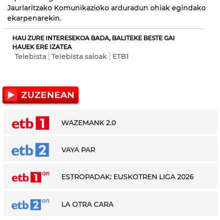
Jaurlaritzako Komunikazioko arduradun ohiak egindako
ekarpenarekin.
HAU ZURE INTERESEKOA BADA, BALITEKE BESTE GAI
HAUEK ERE IZATEA
Telebista
Telebista saioak
ETB1
WAZEMANK 2.0
VAYA PAR
ESTROPADAK: EUSKOTREN LIGA 2026
LA OTRA CARA