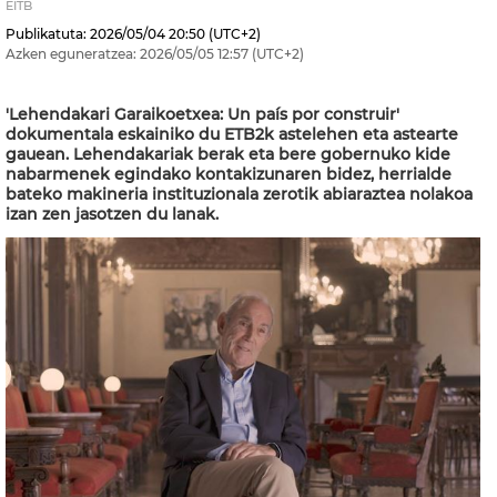
EITB
Publikatuta:
2026/05/04
20:50
(UTC+2)
Azken eguneratzea:
2026/05/05
12:57
(UTC+2)
'Lehendakari Garaikoetxea: Un país por construir'
dokumentala eskainiko du ETB2k astelehen eta astearte
gauean. Lehendakariak berak eta bere gobernuko kide
nabarmenek egindako kontakizunaren bidez, herrialde
bateko makineria instituzionala zerotik abiaraztea nolakoa
izan zen jasotzen du lanak.