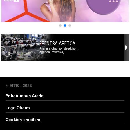
PRENTSA ARETOA
Prentsa oharrak, deialdiak,
agenda, fototeka,…
© EITB - 2026
Pribatutasun Ataria
Lege Oharra
Cookien erabilera