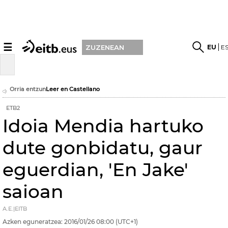
☰
EU
E
ZUZENEAN
Orria entzun
Leer en Castellano
ETB2
Idoia Mendia hartuko
dute gonbidatu, gaur
eguerdian, 'En Jake'
saioan
A.E.|EITB
Azken eguneratzea:
2016/01/26
08:00
(UTC+1)