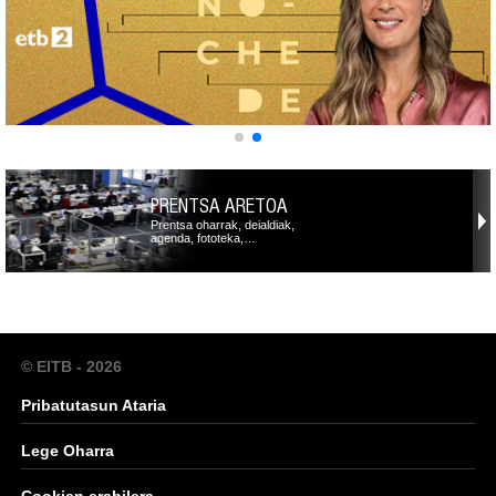
PRENTSA ARETOA
Prentsa oharrak, deialdiak,
agenda, fototeka,…
© EITB - 2026
Pribatutasun Ataria
Lege Oharra
Cookien erabilera