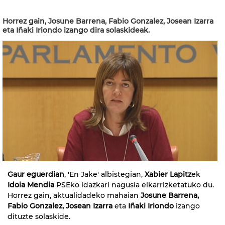
Horrez gain, Josune Barrena, Fabio Gonzalez, Josean Izarra
eta Iñaki Iriondo izango dira solaskideak.
Gaur eguerdian
, 'En Jake' albistegian,
Xabier Lapitz
ek
Idoia Mendia
PSEko idazkari nagusia elkarrizketatuko du.
Horrez gain, aktualidadeko mahaian
Josune Barrena,
Fabio Gonzalez, Josean Izarra
eta
Iñaki Iriondo
izango
dituzte solaskide.