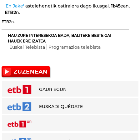
'En Jake'
astelehenetik ostiralera dago ikusgai,
11:45
ean,
ETB2
n.
ETB2n.
HAU ZURE INTERESEKOA BADA, BALITEKE BESTE GAI
HAUEK ERE IZATEA
Euskal Telebista
Programazioa telebista
GAUR EGUN
EUSKADI QUÉDATE