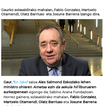
Gaurko solasaldirako mahaian, Fabio Gonzalez, Martxelo
Otamendi, Olatz Barriuso eta Josune Barrena izango dira.
Gaur
,
'
En Jake
'
saioa
Alex Salmond Eskoziako lehen
ministro ohiaren
Ametsa ezin da sekula hil
liburuaren
aurkezpenean
egongo da, Sabino Arana Fundazioan.
Horrez gainera, solasaldirako mahaian,
Fabio Gonzalez
,
Martxelo Otamendi
,
Olatz Barriuso
eta
Josune Barrena