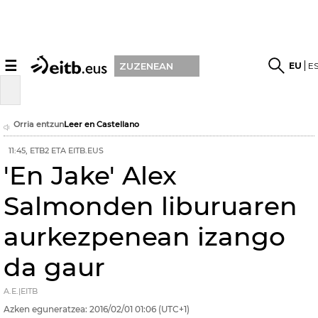
☰
EU
E
ZUZENEAN
Orria entzun
Leer en Castellano
11:45, ETB2 ETA EITB.EUS
'En Jake' Alex
Salmonden liburuaren
aurkezpenean izango
da gaur
A.E.|EITB
Azken eguneratzea:
2016/02/01
01:06
(UTC+1)