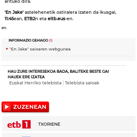
arituko dira.
'En Jake'
astelehenetik ostiralera izaten da ikusgai,
11:45
ean,
ETB2
n eta
eitb.eus
-en.
en.
INFORMAZIO GEHIAGO
(1)
"En Jake" saioaren webgunea
HAU ZURE INTERESEKOA BADA, BALITEKE BESTE GAI
HAUEK ERE IZATEA
Euskal Herriko telebista
Telebista saioak
TXORIENE