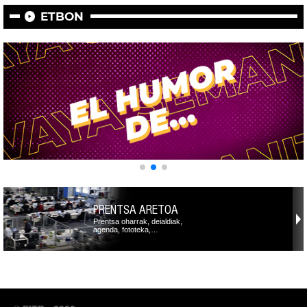
ETBON
PRENTSA ARETOA
Prentsa oharrak, deialdiak,
agenda, fototeka,…