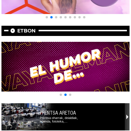
ETBON
PRENTSA ARETOA
Prentsa oharrak, deialdiak,
agenda, fototeka,…