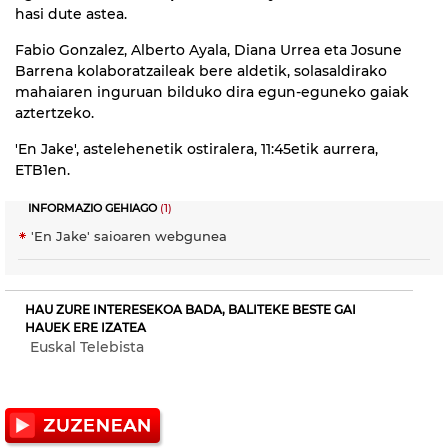
hasi dute astea.
Fabio Gonzalez, Alberto Ayala, Diana Urrea eta Josune
Barrena kolaboratzaileak bere aldetik, solasaldirako
mahaiaren inguruan bilduko dira egun-eguneko gaiak
aztertzeko.
'En Jake', astelehenetik ostiralera, 11:45etik aurrera,
ETB1en.
INFORMAZIO GEHIAGO
(1)
'En Jake' saioaren webgunea
HAU ZURE INTERESEKOA BADA, BALITEKE BESTE GAI
HAUEK ERE IZATEA
Euskal Telebista