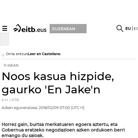
☰
EU
E
ZUZENEAN
Orria entzun
Leer en Castellano
11:45EAN
Noos kasua hizpide,
gaurko 'En Jake'n
A.H. | EITB
Azken eguneratzea:
2016/02/09
07:00
(UTC+1)
Horrez gain, burtsa merkatuaren egoera aztertu, eta
Gobernua eratzeko negoziazioen azken ordukoen berri
emango du saioak.