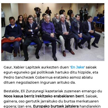
Gaur, Xabier Lapitzek aurkezten duen '
En Jake
' saioak
egun-eguneko gai politikoak hartuko ditu hizpide, eta
Pedro Sanchezek Gobernua eratzeko asmoz abiatu
dituen negoziazioen inguruan arituko da.
Bestalde, Eli Zunzunegi kazetariak zuzenean emango du
Noos kasua berriz irekitzeko erabakiaren berri
. Saioak,
gainera, oso gertutik jarraituko du burtsa merkatuaren
egoera; izan ere,
Europako burtsek jaitsiera
handiarekin