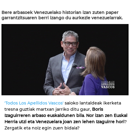
Bere arbasoek Venezuelako historian izan zuten paper
garrantzitsuaren berri izango du aurkezle venezuelarrak.
'Todos Los Apellidos Vascos'
saioko lantaldeak ikerketa
tresna guztiak martxan jarriko ditu gaur,
Boris
Izaguirreren arbaso euskaldunen bila
.
Nor izan zen Euskal
Herria utzi eta Venezuelara joan zen lehen Izaguirre hori
?
Zergatik eta noiz egin zuen bidaia?