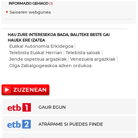
INFORMAZIO GEHIAGO
(1)
Saioaren webgunea
HAU ZURE INTERESEKOA BADA, BALITEKE BESTE GAI
HAUEK ERE IZATEA
Euskal Autonomia Erkidegoa
Telebista Euskal Herrian
Telebista saioak
Jende ospetsua argazkiak
Venezuela argazkiak
Olga Zabalgogeaskoa azken ordukoa
GAUR EGUN
ATRÁPAME SI PUEDES FINDE