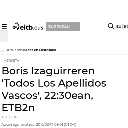
☰
EU
E
ZUZENEAN
Orria entzun
Leer en Castellano
IKERKETA
Boris Izaguirreren
'Todos Los Apellidos
Vascos', 22:30ean,
ETB2n
A.H. | EITB
Azken eguneratzea:
2016/02/14
09:01
(UTC+1)