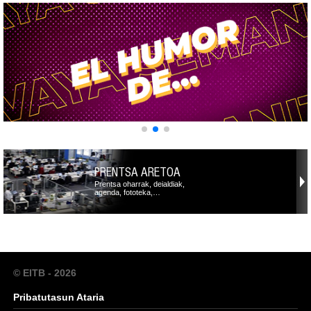
PRENTSA ARETOA
Prentsa oharrak, deialdiak,
agenda, fototeka,…
© EITB - 2026
Pribatutasun Ataria