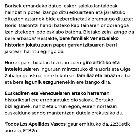
Borisek emandako datuei esker, saioko lantaldeak
hainbat hipotesi izango ditu eskuartean eta jarraituko
dituzten aztarnek bide ezberdinetatik eramango dituzte:
Boris itsasontzi handi bateko kapitainaren ondorengoa
izan zitekeen, edo esklabo batena. Bietako zein izango da
bere arbasoa? Bestalde,
bere familiak Venezuelako
historian jokatu zuen paper garrantzitsua
ren berri
jakitean harritu egingo da.
Horrez gain, txikitan bizi izan zuen
giro artistiko eta
intelektuala
ren inguruan mintzatuko dira Boris eta Olga
Zabalgogeaskoa, bere bikoteaz,
familiaz eta lanaz
ere bai,
eta bere
lagunik ezagun
enekin ere izango dira.
Euskadiren eta Venezuelaren arteko harreman
historikoari ere erreparatuko dio saioak. Bertako
bizilagunek, nahiz eta urrun egon, euren nortasun
euskalduna sendo mantentzen dutela erakutsiko du.
'Todos Los Apellidos Vascos'
gaur emitituko da, 22:30etik
aurrera, ETB2n.