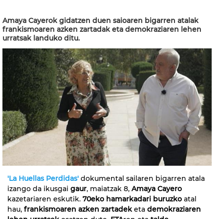
Amaya Cayerok gidatzen duen saioaren bigarren atalak
frankismoaren azken zartadak eta demokraziaren lehen
urratsak landuko ditu.
'La Huellas Perdidas'
dokumental sailaren bigarren atala
izango da ikusgai
gaur
, maiatzak 8,
Amaya Cayero
kazetariaren eskutik.
70eko hamarkadari buruzko
atal
hau,
frankismoaren azken zartadek
eta
demokraziaren