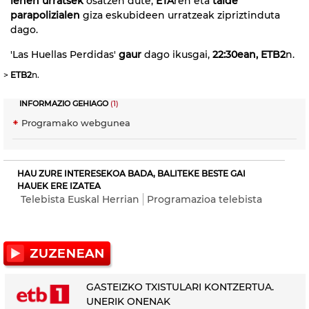
lehen urratsek
osatzen dute,
ETA
ren eta
talde
parapolizialen
giza eskubideen urratzeak zipriztinduta
dago.
'Las Huellas Perdidas'
gaur
dago ikusgai,
22:30ean,
ETB2
n.
>
ETB2
n.
INFORMAZIO GEHIAGO
(1)
Programako webgunea
HAU ZURE INTERESEKOA BADA, BALITEKE BESTE GAI
HAUEK ERE IZATEA
Telebista Euskal Herrian
Programazioa telebista
GASTEIZKO TXISTULARI KONTZERTUA.
UNERIK ONENAK