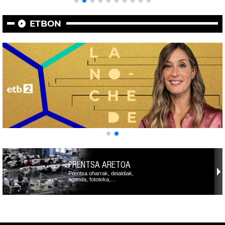
ETBON
PRENTSA ARETOA
Prentsa oharrak, deialdiak,
agenda, fototeka,…