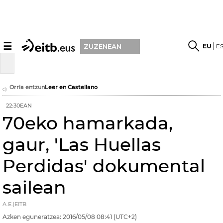
☰
EU
E
ZUZENEAN
Orria entzun
Leer en Castellano
22:30EAN
70eko hamarkada,
gaur, 'Las Huellas
Perdidas' dokumental
sailean
A.E.|EITB
Azken eguneratzea:
2016/05/08
08:41
(UTC+2)