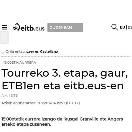
☰
EU
E
ZUZENEAN
Orria entzun
Leer en Castellano
15:00ETIK AURRERA
Tourreko 3. etapa, gaur,
ETB1en eta eitb.eus-en
A.A. | EITB
Azken eguneratzea:
2016/07/04
15:52
(UTC+2)
15:00etatik aurrera izango da ikusgai Granville eta Angers
arteko etapa zuzenean.