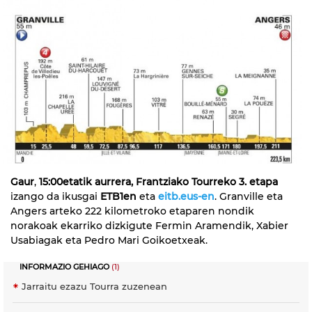
Gaur
,
15:00etatik aurrera, Frantziako Tourreko 3. etapa
izango da ikusgai
ETB1en
eta
eitb.eus-en
. Granville eta
Angers arteko 222 kilometroko etaparen nondik
norakoak ekarriko dizkigute Fermin Aramendik, Xabier
Usabiagak eta Pedro Mari Goikoetxeak.
INFORMAZIO GEHIAGO
(1)
Jarraitu ezazu Tourra zuzenean