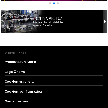
PRENTSA ARETOA
Prentsa oharrak, deialdiak,
agenda, fototeka,…
© EITB - 2026
Pribatutasun Ataria
Lege Oharra
Cookien erabilera
Cookien konfigurazioa
Gardentasuna