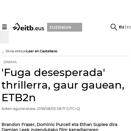
☰
EU
E
ZUZENEAN
Orria entzun
Leer en Castellano
ZINEMA
'Fuga desesperada'
thrillerra, gaur gauean,
ETB2n
Azken eguneratzea:
2016/08/05
08:17
(UTC+2)
Brandon Fraser, Dominic Purcell eta Ethan Suplee dira
Damian Leek zuzendutako film kanadiarraren