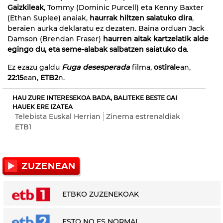
Gaizkileak
, Tommy (Dominic Purcell) eta Kenny Baxter
(Ethan Suplee) anaiak,
haurrak hiltzen saiatuko dira
,
beraien aurka deklaratu ez dezaten. Baina orduan Jack
Damson (Brendan Fraser)
haurren aitak kartzelatik alde
egingo du, eta seme-alabak salbatzen saiatuko da
.
Ez ezazu galdu
Fuga desesperada
filma,
ostiral
ean,
22:15
ean,
ETB2
n.
HAU ZURE INTERESEKOA BADA, BALITEKE BESTE GAI
HAUEK ERE IZATEA
Telebista Euskal Herrian
Zinema estrenaldiak
ETB1
ETBKO ZUZENEKOAK
ESTO NO ES NORMAL