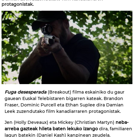
protagonistak.
Fuga desesperada
(Breakout) filma eskainiko du gaur
gauean Euskal Telebistaren bigarren kateak. Brandon
Fraser, Dominic Purcell eta Ethan Suplee dira Damian
Leek zuzendutako film kanadiarraren protagonistak.
Jen (Holly Deveaux) eta Mickey (Christian Martyn)
neba-
arreba gazteak hileta baten lekuko izango
dira, familiaren
lagun batekin (Daniel Kash) kanpinean zeudela.