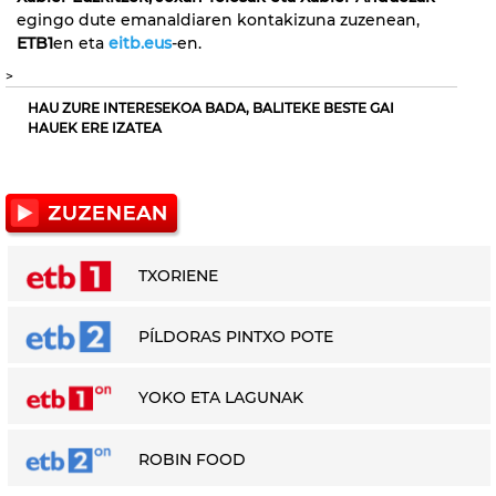
egingo dute emanaldiaren kontakizuna zuzenean,
ETB1
en eta
eitb.eus
-en.
>
HAU ZURE INTERESEKOA BADA, BALITEKE BESTE GAI
HAUEK ERE IZATEA
TXORIENE
PÍLDORAS PINTXO POTE
YOKO ETA LAGUNAK
ROBIN FOOD