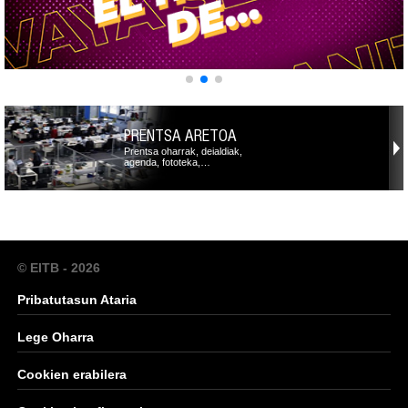
PRENTSA ARETOA
Prentsa oharrak, deialdiak,
agenda, fototeka,…
© EITB - 2026
Pribatutasun Ataria
Lege Oharra
Cookien erabilera