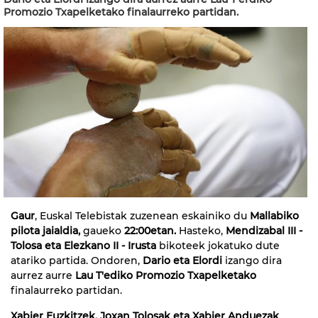
Promozio Txapelketako finalaurreko partidan.
Gaur
, Euskal Telebistak zuzenean eskainiko du
Mallabiko
pilota jaialdia,
gaueko
22:00etan.
Hasteko,
Mendizabal III -
Tolosa eta Elezkano II - Irusta
bikoteek jokatuko dute
atariko partida. Ondoren,
Dario eta Elordi
izango dira
aurrez aurre
Lau T'ediko Promozio Txapelketako
finalaurreko partidan.
Xabier Euzkitzek, Joxan Tolosak eta Xabier Anduezak