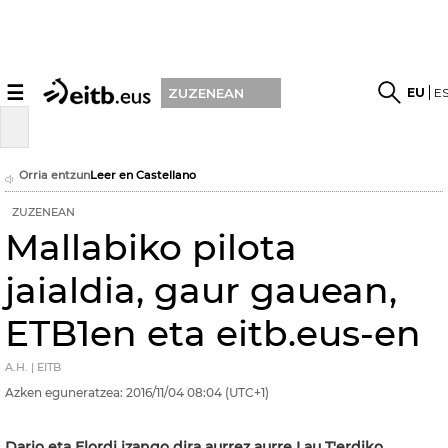
☰
EU
E
ZUZENEAN
Orria entzun
Leer en Castellano
ZUZENEAN
Mallabiko pilota
jaialdia, gaur gauean,
ETB1en eta eitb.eus-en
A.H. | EITB
Azken eguneratzea:
2016/11/04
08:04
(UTC+1)
Dario eta Elordi izango dira aurrez aurre Lau T'erdiko