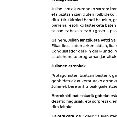
Julian Iantzik zuzeneko sarrera iz
eta bizitzan izan duten ibilbideko 
ditu. Hiru kirolari handi hauekin, 
barrena, ezohiko lasterketa baten 
saioan ez bezala, ez du goserik pa
Gainera,
Julian Iantzik eta Patxi S
Elkar ikusi zuten azken aldian, ika
Conquistador del Fin del Mundo' re
asteleheneko programan jarraituko
Julianen erronkak
Protagonisten bizitzan besterik gab
gonbidatuek aukeratutako erronka 
Julianek bere anfitrioiak gailentze
Borrokaldi bat, sokarik gabeko eska
desafio nagusiak, eta sorpresak, e
dira faltako.
'La otra cara de…'
gaur gauean izan