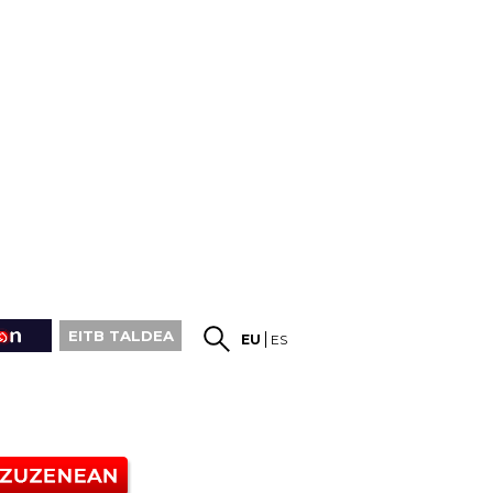
EITB TALDEA
EU
ES