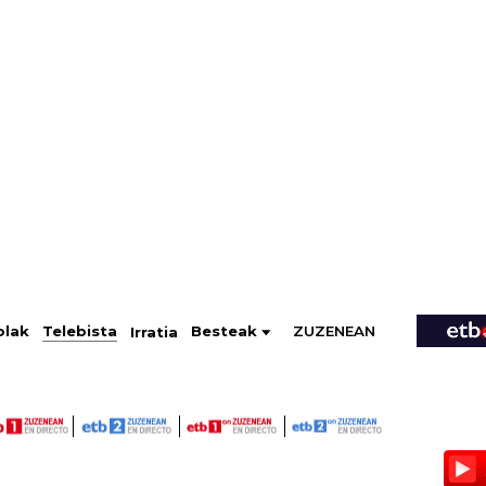
ZUZENEAN
Telebista
Besteak
olak
Irratia