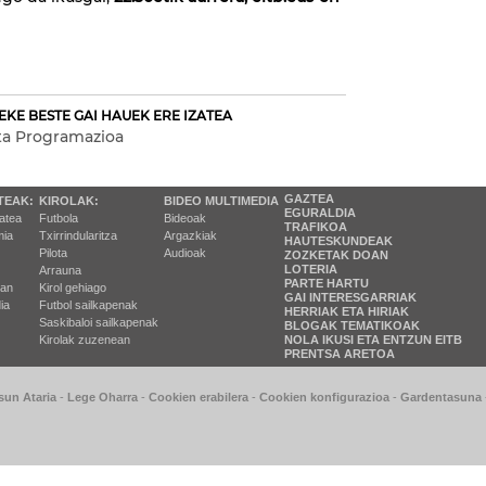
EKE BESTE GAI HAUEK ERE IZATEA
ta Programazioa
GAZTEA
TEAK:
KIROLAK:
BIDEO MULTIMEDIA
EGURALDIA
tatea
Futbola
Bideoak
TRAFIKOA
ia
Txirrindularitza
Argazkiak
HAUTESKUNDEAK
Pilota
Audioak
ZOZKETAK DOAN
LOTERIA
Arrauna
PARTE HARTU
ran
Kirol gehiago
GAI INTERESGARRIAK
ia
Futbol sailkapenak
HERRIAK ETA HIRIAK
Saskibaloi sailkapenak
BLOGAK TEMATIKOAK
Kirolak zuzenean
NOLA IKUSI ETA ENTZUN EITB
PRENTSA ARETOA
sun Ataria
-
Lege Oharra
-
Cookien erabilera
-
Cookien konfigurazioa
-
Gardentasuna