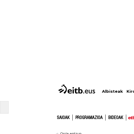
Albisteak
Kir
SAIOAK
PROGRAMAZIOA
BIDEOAK
Orria entzun