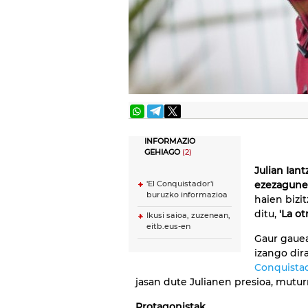
INFORMAZIO
GEHIAGO
(2)
Julian Iant
ezezagun
'El Conquistador'i
buruzko informazioa
haien bizi
ditu,
'La ot
Ikusi saioa, zuzenean,
eitb.eus-en
Gaur gaue
izango dir
Conquistad
jasan dute Julianen presioa, mutur
Protagonistak