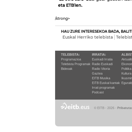
eta ETB1en.
/strong>
HAU ZURE INTERESEKOA BADA, BALIT
Euskal Herriko telebista
Telebis
TELEBISTA:
IRRATIA:
ALBIS
Programazioa
Euskadi Irratia
Aktuali
Telebista Programak
Radio Euskadi
Ekonom
Bideoak
Radio Vitoria
Politika
Gaztea
Kultura
EITB Musika
Ikusmi
EiTB Euskal kantak
Egurald
Irrati programak
Podcast
© EITB - 2026
-
Pribatuta