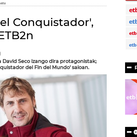
del Conquistador',
 ETB2n
)
ta David Seco izango dira protagonistak;
quistador del Fin del Mundo' saioan.