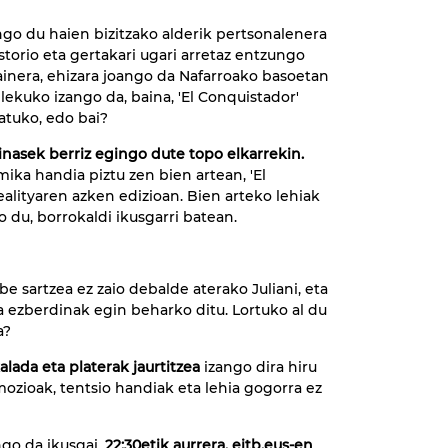
ango du haien bizitzako alderik pertsonalenera
istorio eta gertakari ugari arretaz entzungo
gainera, ehizara joango da Nafarroako basoetan
lekuko izango da, baina, 'El Conquistador'
satuko, edo bai?
alinasek berriz egingo dute topo elkarrekin.
-mika handia piztu zen bien artean, 'El
alityaren azken edizioan. Bien arteko lehiak
 du, borrokaldi ikusgarri batean.
e sartzea ez zaio debalde aterako Juliani, eta
ezberdinak egin beharko ditu. Lortuko al du
a?
lada eta platerak jaurtitzea
izango dira hiru
mozioak, tentsio handiak eta lehia gogorra ez
go da ikusgai,
22:30etik aurrera, eitb.eus-en