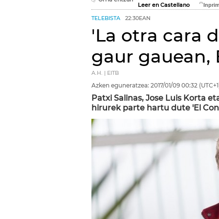
Leer en Castellano
TELEBISTA
22:30EAN
'La otra cara 
gaur gauean,
A.H. | EITB
Azken eguneratzea:
2017/01/09
00:32
(UTC+1
Patxi Salinas, Jose Luis Korta e
hirurek parte hartu dute 'El Con