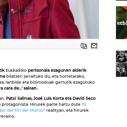
zik
Euskadiko
pertsonaia ezagunen alderik
ena
bilatzen jarraituko du, eta horretarako,
tza, lanbide eta bizimoduak gertutik ezagutuko
ra cara de…' saioan.
an,
Patxi Salinas, José Luis Korta eta David Seco
a protagonista. Hirurek parte hartu dute '
El
or del Fin del Mundo
' realityan, eta hirurek
reraino.