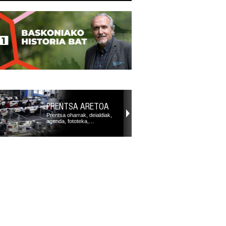
PRENTSA ARETOA
Prentsa oharrak, deialdiak,
agenda, fototeka,…