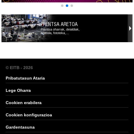
PRENTSA ARETOA
Prentsa oharrak, deialdiak,
agenda, fototeka,…
© EITB - 2026
Pribatutasun Ataria
Lege Oharra
Cookien erabilera
Cookien konfigurazioa
Gardentasuna