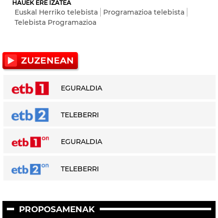
HAUEK ERE IZATEA
Euskal Herriko telebista
Programazioa telebista
Telebista Programazioa
EGURALDIA
TELEBERRI
EGURALDIA
TELEBERRI
PROPOSAMENAK