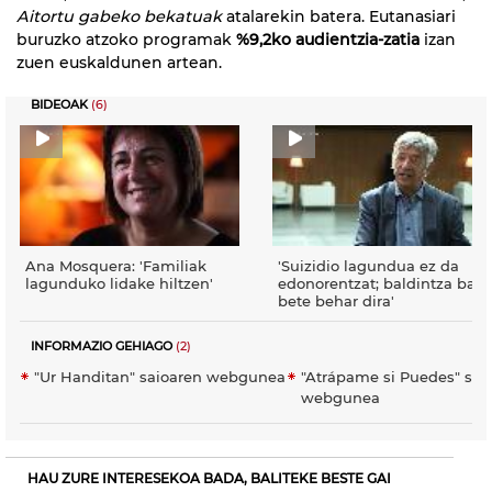
Aitortu gabeko bekatuak
atalarekin batera. Eutanasiari
buruzko atzoko programak
%9,2ko audientzia-zatia
izan
zuen euskaldunen artean.
BIDEOAK
(6)
Ana Mosquera: 'Familiak
'Suizidio lagundua ez da
lagunduko lidake hiltzen'
edonorentzat; baldintza bat
bete behar dira'
INFORMAZIO GEHIAGO
(2)
"Ur Handitan" saioaren webgunea
"Atrápame si Puedes" sai
webgunea
HAU ZURE INTERESEKOA BADA, BALITEKE BESTE GAI