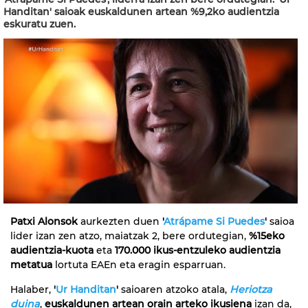
Handitan' saioak euskaldunen artean %9,2ko audientzia
eskuratu zuen.
Patxi Alonsok
aurkezten duen
'
Atrápame Si Puedes
'
saioa
lider izan zen atzo, maiatzak 2, bere ordutegian,
%15eko
audientzia-kuota
eta
170.000 ikus-entzuleko audientzia
metatua
lortuta EAEn eta eragin esparruan.
Halaber,
'
Ur Handitan
'
saioaren atzoko atala,
Heriotza
duina
,
euskaldunen artean orain arteko ikusiena
izan da,