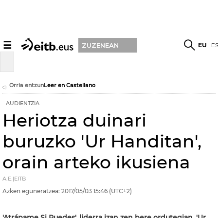
☰
EU
E
ZUZENEAN
Orria entzun
Leer en Castellano
AUDIENTZIA
Heriotza duinari
buruzko 'Ur Handitan',
orain arteko ikusiena
A.E.|EITB
Azken eguneratzea:
2017/05/03
15:46
(UTC+2)
'Atrápame Si Puedes', liderra izan zen bere ordutegian. 'Ur