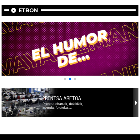
ETBON
PRENTSA ARETOA
Prentsa oharrak, deialdiak,
agenda, fototeka,…