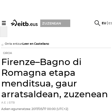
☰
EU
E
ZUZENEAN
Orria entzun
Leer en Castellano
GIROA
Firenze–Bagno di
Romagna etapa
menditsua, gaur
arratsaldean, zuzenean
A.E. | EITB
Azken eguneratzea:
2017/05/17
00:00
(UTC+2)