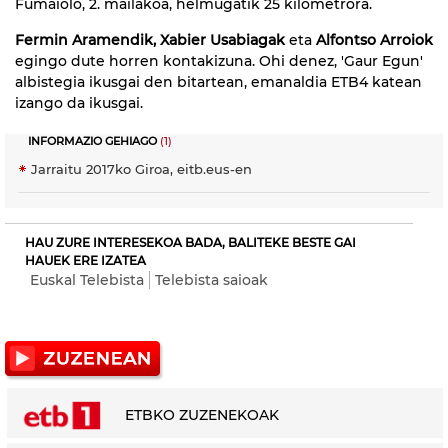
Fumaiolo, 2. mailakoa, helmugatik 25 kilometrora.
Fermin Aramendik, Xabier Usabiagak
eta
Alfontso Arroiok
egingo dute horren kontakizuna. Ohi denez, 'Gaur Egun'
albistegia ikusgai den bitartean, emanaldia ETB4 katean
izango da ikusgai.
INFORMAZIO GEHIAGO
(1)
Jarraitu 2017ko Giroa, eitb.eus-en
HAU ZURE INTERESEKOA BADA, BALITEKE BESTE GAI
HAUEK ERE IZATEA
Euskal Telebista
Telebista saioak
ETBKO ZUZENEKOAK