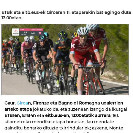
ETBk eta eitb.eus-ek Giroaren 11. etaparekin bat egingo dute
13:00etan.
Gaur,
Giroa
n,
Firenze eta Bagno di Romagna udalerrien
arteko etapa
jokatuko da, eta zuzenean izango da ikusgai
ETB1en, ETB4n
eta
eitb.eus-en, 13:00etatik aurrera
. 161.
kilometroko mendiko etapa honetan, lau mendate
gainditu beharko dituzte txirrindulariek; azkena, Monte