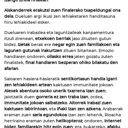
Aiskanderrek erakutsi zuen finalerako txapeldungai ona
dela
. Dueluan argi ikusi zen lehiaketaren handitasuna
hiru lehiakideei esker.
Dueluaren irabazlea eta laguntzaileak kanpamentura
itzuli zirenean,
etxekoen berriak
jaso zituzten gutun
bidez.
Izetak
berak ere
negar egin zuen familiakoen eta
lagunen gutunak irakurtzen
zituen bitartean. Emozio
handiaren ondoren,
oilasko errea
jaten gozatu zuten
finalistek,
final handiaren bezperan ohiko bilakatu den
afarian
.
Saioaren hasiera-hasieratik
sentikortasun handia igarri
zen lehiakideen artean
kaktusen immunitate jokoan.
Alexek abentura osoko unerik txarrena izan zuen
;
jaiotzatik duen
gorreria ez zen traba izan
, ordea,
immunitate jokoan salbatzeko
.
Aitorrek irabazi zuen
kaktusen labirintoan
, eta
Iñaki izan zen azkena
. Arabarrak
eraman zuen
saria egundokoa
izan zen: lehenik, Rioacha
herriraino eraman zuten
helikopteroz
; ondoren,
Internet
bidez, familiarekin hitz egin zuen
; eta, bukatzeko,
afaldu,