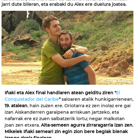
jarri dute bileran, eta erabaki du Alex ere duelura joatea.
Iñaki eta Alex final handiaren atean gelditu ziren
"
El
Conquistador del Caribe
"
saioaren atalik hunkigarrienean,
19. atal
ean
, hain zuzen ere. Oriotarra ez zen inolaz ere gai
izan Aiskanderren garaipena arriskuan jartzeko, eta
nafarrak ere ez zuen salbatzerik lortu; negar malkotan
joan zen etxera.
Aita-semeen agurra zirraragarria izan zen
.
Mikelek Iñaki semeari zin egin zion bere begiak bienak
izango zirela finalean
.