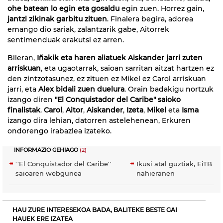
ohe batean lo egin
eta gosaldu
egin zuen. Horrez gain,
jantzi zikinak garbitu zituen
. Finalera begira, adorea
emango dio sariak, zalantzarik gabe, Aitorrek
sentimenduak erakutsi ez arren.
Bileran,
Iñakik eta haren aliatuek Aiskander jarri zuten
arriskuan
, eta ugaotarrak, saioan sarritan aitzat hartzen ez
den zintzotasunez, ez zituen ez Mikel ez Carol arriskuan
jarri, eta
Alex bidali zuen duelura
. Orain badakigu nortzuk
izango diren
"El Conquistador del Caribe" saioko
finalistak
.
Carol
,
Aitor
,
Aiskander
,
Izeta
,
Mikel
eta
Isma
izango dira lehian, datorren astelehenean, Erkuren
ondorengo irabazlea izateko.
INFORMAZIO GEHIAGO
(2)
''El Conquistador del Caribe''
Ikusi atal guztiak, EiTB
saioaren webgunea
nahieranen
HAU ZURE INTERESEKOA BADA, BALITEKE BESTE GAI
HAUEK ERE IZATEA