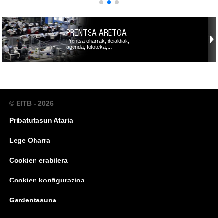
PRENTSA ARETOA
Prentsa oharrak, deialdiak,
agenda, fototeka,…
© EITB - 2026
Pribatutasun Ataria
Lege Oharra
Cookien erabilera
Cookien konfigurazioa
Gardentasuna