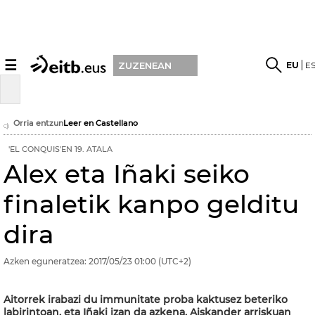
☰
EU
E
ZUZENEAN
Orria entzun
Leer en Castellano
'EL CONQUIS'EN 19. ATALA
Alex eta Iñaki seiko
finaletik kanpo gelditu
dira
Azken eguneratzea:
2017/05/23
01:00
(UTC+2)
Aitorrek irabazi du immunitate proba kaktusez beteriko
labirintoan, eta Iñaki izan da azkena. Aiskander arriskuan