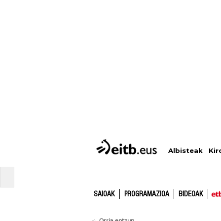
Albisteak
Kir
SAIOAK
PROGRAMAZIOA
BIDEOAK
Orria entzun