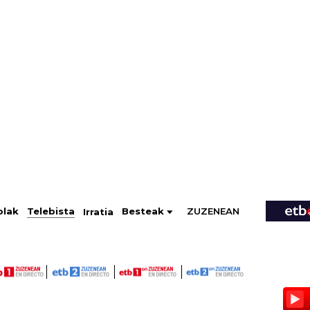
ZUZENEAN
Telebista
Besteak
olak
Irratia