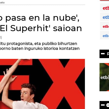
o pasa en la nube',
El Superhit' saioan
2)
tu protagonista, eta publiko bihurtzen
orno baten inguruko istorioa kontatzen