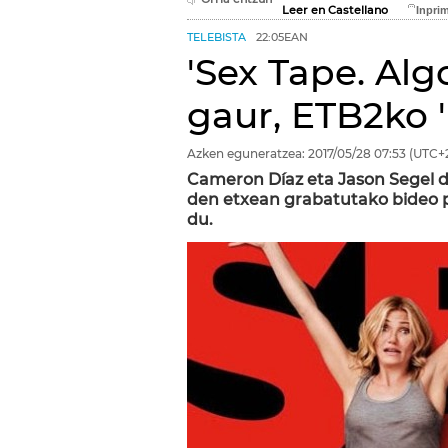
Leer en Castellano
TELEBISTA
22:05EAN
'Sex Tape. Alg
gaur, ETB2ko '
Azken eguneratzea:
2017/05/28
07:53
(UTC+
Cameron Díaz eta Jason Segel di
den etxean grabatutako bideo p
du.