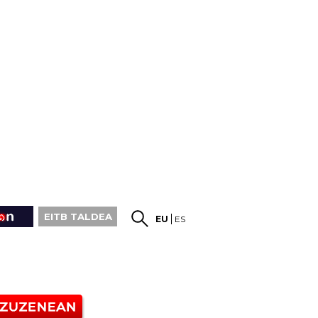
EITB TALDEA
EU
ES