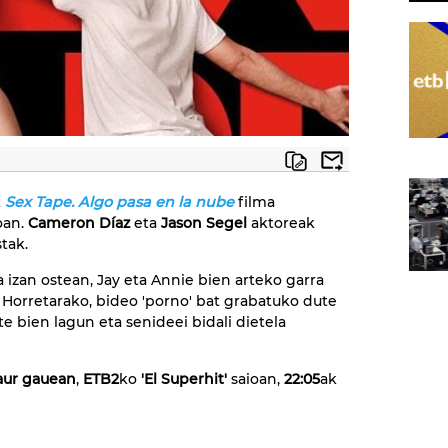
k
Sex Tape. Algo pasa en la nube
filma
oan.
Cameron Díaz
eta
Jason Segel
aktoreak
tak.
 izan ostean, Jay eta Annie bien arteko garra
Horretarako, bideo 'porno' bat grabatuko dute
e bien lagun eta senideei bidali dietela
aur gauean
,
ETB2
ko
'El Superhit'
saioan,
22:05
ak