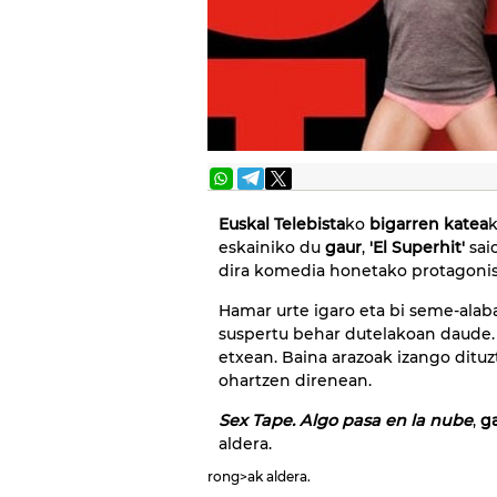
Euskal Telebista
ko
bigarren katea
eskainiko du
gaur
,
'El Superhit'
sai
dira komedia honetako protagonis
Hamar urte igaro eta bi seme-alaba
suspertu behar dutelakoan daude. 
etxean. Baina arazoak izango dituzt
ohartzen direnean.
Sex Tape. Algo pasa en la nube
,
g
aldera.
rong>ak aldera.