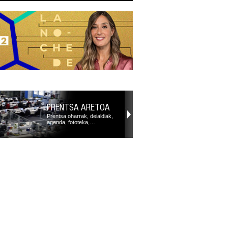
PRENTSA ARETOA
Prentsa oharrak, deialdiak,
agenda, fototeka,…