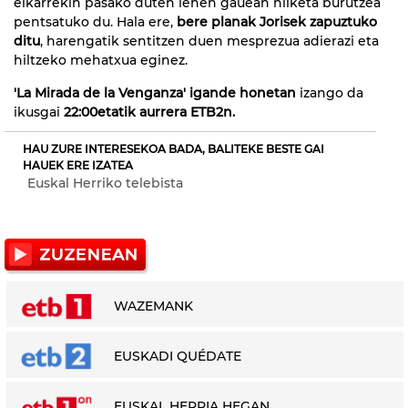
elkarrekin pasako duten lehen gauean hilketa burutzea
pentsatuko du. Hala ere,
bere planak Jorisek zapuztuko
ditu
, harengatik sentitzen duen mesprezua adierazi eta
hiltzeko mehatxua eginez.
'La Mirada de la Venganza' igande honetan
izango da
ikusgai
22:00etatik aurrera ETB2n.
HAU ZURE INTERESEKOA BADA, BALITEKE BESTE GAI
HAUEK ERE IZATEA
Euskal Herriko telebista
WAZEMANK
EUSKADI QUÉDATE
EUSKAL HERRIA HEGAN