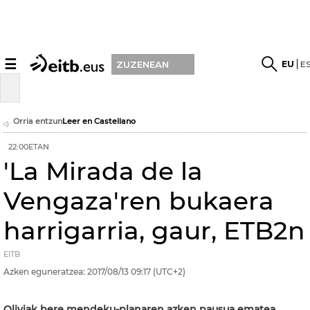
☰
EU
E
ZUZENEAN
Orria entzun
Leer en Castellano
22:00ETAN
'La Mirada de la
Vengaza'ren bukaera
harrigarria, gaur, ETB2n
EITB
Azken eguneratzea:
2017/08/13
09:17
(UTC+2)
Oliviak bere mendeku-planaren azken pausua ematea