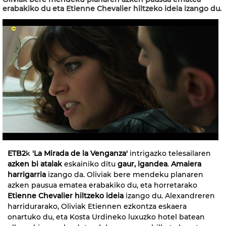
erabakiko du eta Etienne Chevalier hiltzeko ideia izango du.
ETB2
k
'La Mirada de la Venganza'
intrigazko telesailaren
azken bi atalak
eskainiko ditu
gaur, igandea
.
Amaiera
harrigarria
izango da. Oliviak bere mendeku planaren
azken pausua ematea erabakiko du, eta horretarako
Etienne Chevalier hiltzeko ideia
izango du. Alexandreren
harridurarako, Oliviak Etiennen ezkontza eskaera
onartuko du, eta Kosta Urdineko luxuzko hotel batean