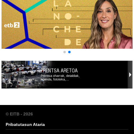
PRENTSA ARETOA
Prentsa oharrak, deialdiak,
agenda, fototeka,…
© EITB - 2026
Pribatutasun Ataria