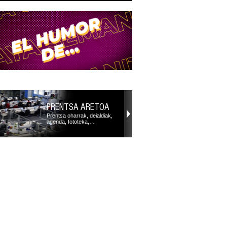
PRENTSA ARETOA
Prentsa oharrak, deialdiak,
agenda, fototeka,…