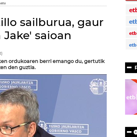
illo sailburua, gaur
 Jake' saioan
2)
zken ordukoaren berri emango du, gertutik
zen den guztia.