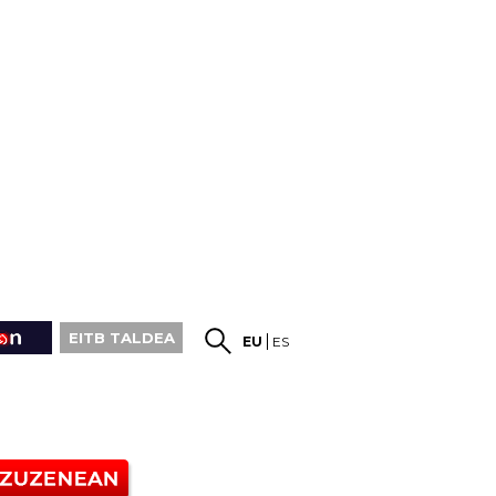
EITB TALDEA
EU
ES