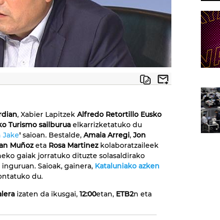
rdian
, Xabier Lapitzek
Alfredo Retortillo Eusko
ako Turismo sailburua
elkarrizketatuko du
 Jake
'
saioan. Bestalde,
Amaia Arregi
,
Jon
an Muñoz
eta
Rosa Martinez
kolaboratzaileek
ko gaiak jorratuko dituzte solasaldirako
inguruan. Saioak, gainera,
Kataluniako azken
ntatuko du.
alera
izaten da ikusgai,
12:00
etan,
ETB2
n eta