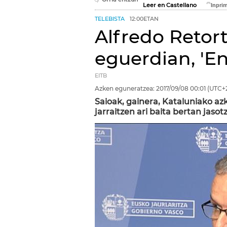
Leer en Castellano
TELEBISTA
12:00ETAN
Alfredo Retort
eguerdian, 'En
EITB
Azken eguneratzea:
2017/09/08
00:01
(UTC+
Saioak, gainera, Kataluniako a
jarraitzen ari baita bertan jasot