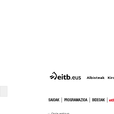
Albisteak
Kir
SAIOAK
PROGRAMAZIOA
BIDEOAK
Orria entzun