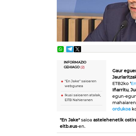
INFORMAZIO
GEHIAGO
(2)
Gaur egue
Jaurlaritz
"En Jake" saioaren
ETB2ko
'
En
webgunea
Iñarritu
,
Ju
Ikusi saioaren atalak,
egun-egune
EiTB Nahieranen
mahaiaren 
ordukoa
ko
"En Jake"
saioa
astelehenetik ostir
eitb.eus
-en.