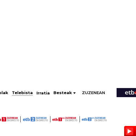
ZUZENEAN
Telebista
Besteak
olak
Irratia