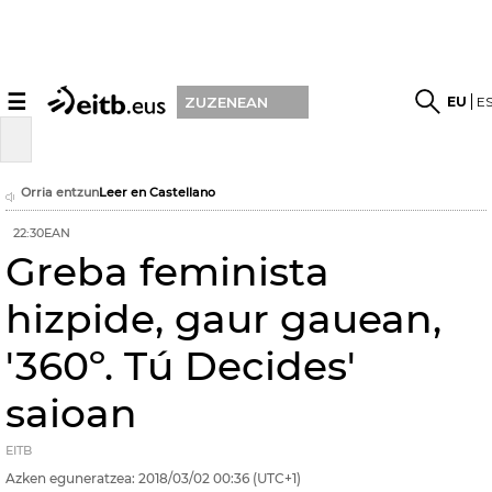
☰
EU
E
ZUZENEAN
Orria entzun
Leer en Castellano
22:30EAN
Greba feminista
hizpide, gaur gauean,
'360º. Tú Decides'
saioan
EITB
Azken eguneratzea:
2018/03/02
00:36
(UTC+1)