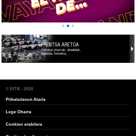
PRENTSA ARETOA
Prentsa oharrak, deialdiak,
agenda, fototeka,…
© EITB - 2026
Pribatutasun Ataria
Lege Oharra
Cookien erabilera