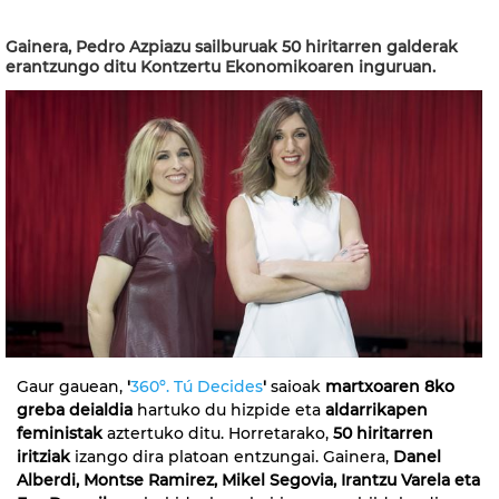
Gainera, Pedro Azpiazu sailburuak 50 hiritarren galderak
erantzungo ditu Kontzertu Ekonomikoaren inguruan.
Gaur gauean,
'
360º. Tú Decides
'
saioak
martxoaren 8ko
greba deialdia
hartuko du hizpide eta
aldarrikapen
feministak
aztertuko ditu. Horretarako,
50 hiritarren
iritziak
izango dira platoan entzungai. Gainera,
Danel
Alberdi, Montse Ramirez, Mikel Segovia, Irantzu Varela eta