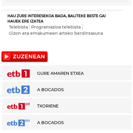
HAU ZURE INTERESEKOA BADA, BALITEKE BESTE GAI
HAUEK ERE IZATEA
Telebista
Programazioa telebista
Gizon eta emakumeen arteko berdintasuna
GURE AMAREN ETXEA
A BOCADOS
TXORIENE
A BOCADOS