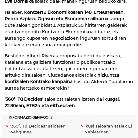
Eva Domaika
solaskideak mahai-inguruan bilduko dira.
Halaber,
Kontzertu Ekonomikoaren 140. urteurrenean,
Pedro Azpiazu Ogasun eta Ekonomia sailburua
izango
dute saioan gonbidatu. Azpiazuk 50 hiritarren galderak
erantzungo ditu Kontzertu Ekonomikoari buruz, eta
aurtengo kupoaren negoziazioen inguruan sortu diren
kritikei ere erantzuna emango die.
Bestalde, Albert Riverak proposatu berri du euskara,
katalana eta galiziera funtzionario publikoentzako
baldintza izan ez daitezen; gai honen inguruan ere
arituko dira saioan. Ciudadanos alderdiak
hizkuntza
koofizialen kontrako kanpaina
hasi du Alderdi Popularrari
aurrea hartzeko asmoarekin?
'360º. Tú Decides'
saioa ostiraletan izaten da ikusgai,
22:30ean, ETB2n eta eitb.eus-en
.
INFORMAZIO GEHIAGO
(2)
"360º. Tú Decides" saioaren
Ikusi saioaren atalak EiTB
webgunea
Nahieranen