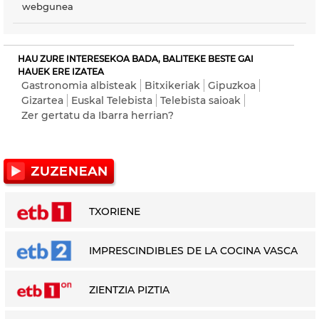
webgunea
HAU ZURE INTERESEKOA BADA, BALITEKE BESTE GAI
HAUEK ERE IZATEA
Gastronomia albisteak
Bitxikeriak
Gipuzkoa
Gizartea
Euskal Telebista
Telebista saioak
Zer gertatu da Ibarra herrian?
TXORIENE
IMPRESCINDIBLES DE LA COCINA VASCA
ZIENTZIA PIZTIA