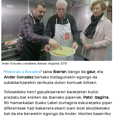
Ander Gonzalez sukaldaria, Adunan. Argazkia: EiTB
'
Historias a Bocados
'
saioa
Ibarran
izango da
gaur
, eta
Ander Gonzalez
bertako bizilagunekin egongo da
sukaldaritzarekin zerikusia duten kontuak biltzen.
Tolosaldeko herri gipuzkoarraren baratzetan kutixi
preziatu bat ereiten da: Ibarrako piperrak.
Patxi Izagirre
,
90. hamarkadan Eusko Label ziurtagiria eskuratzeko piper
diferenteak hazi bakarrera ekarri zuen bost ekoizleetako
bat da eta berarekin egongo da Ander. Montes baserriko