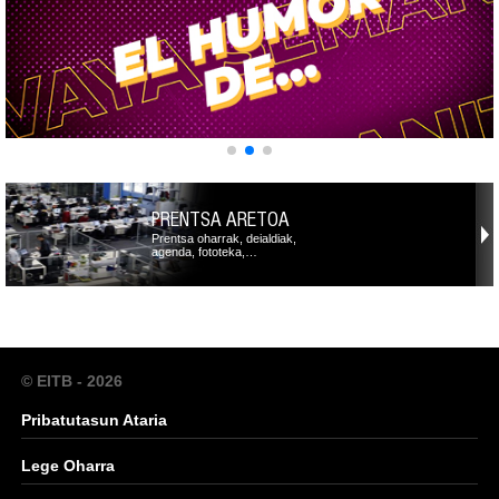
PRENTSA ARETOA
Prentsa oharrak, deialdiak,
agenda, fototeka,…
© EITB - 2026
Pribatutasun Ataria
Lege Oharra