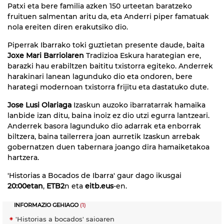
Patxi eta bere familia azken 150 urteetan baratzeko
fruituen salmentan aritu da, eta Anderri piper famatuak
nola ereiten diren erakutsiko dio.
Piperrak Ibarrako toki guztietan presente daude, baita
Joxe Mari Barriolaren
Tradizioa Eskura harategian ere,
barazki hau erabiltzen baititu txistorra egiteko. Anderrek
harakinari lanean lagunduko dio eta ondoren, bere
harategi modernoan txistorra frijitu eta dastatuko dute.
Jose Lusi Olariaga
Izaskun auzoko ibarratarrak hamaika
lanbide izan ditu, baina inoiz ez dio utzi egurra lantzeari.
Anderrek basora lagunduko dio adarrak eta enborrak
biltzera, baina tailerrera joan aurretik Izaskun arrebak
gobernatzen duen tabernara joango dira hamaiketakoa
hartzera.
'Historias a Bocados de Ibarra' gaur dago ikusgai
20:00etan
,
ETB2
n eta
eitb.eus
-en.
INFORMAZIO GEHIAGO
(1)
'Historias a bocados' saioaren