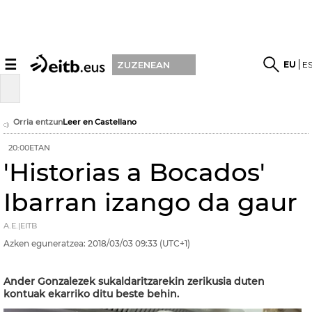
☰
EU
E
ZUZENEAN
Orria entzun
Leer en Castellano
20:00ETAN
'Historias a Bocados'
Ibarran izango da gaur
A.E.|EITB
Azken eguneratzea:
2018/03/03
09:33
(UTC+1)
Ander Gonzalezek sukaldaritzarekin zerikusia duten
kontuak ekarriko ditu beste behin.