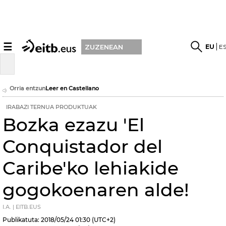
☰
EU
E
ZUZENEAN
Orria entzun
Leer en Castellano
IRABAZI TERNUA PRODUKTUAK
Bozka ezazu 'El
Conquistador del
Caribe'ko lehiakide
gogokoenaren alde!
I.A. | EITB.EUS
Publikatuta:
2018/05/24
01:30
(UTC+2)