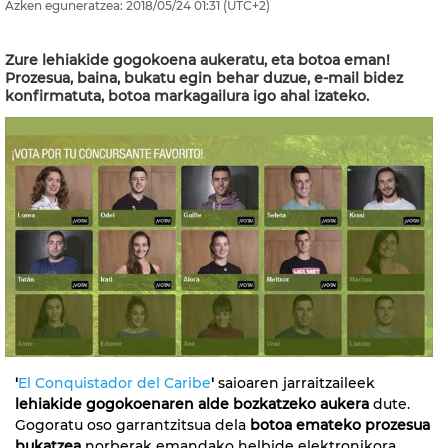
Azken eguneratzea:
2018/05/24
01:31
(UTC+2)
Zure lehiakide gogokoena aukeratu, eta botoa eman!
Prozesua, baina, bukatu egin behar duzue, e-mail bidez
konfirmatuta, botoa markagailura igo ahal izateko.
'
El Conquistador del Caribe
'
saioaren jarraitzaileek
lehiakide gogokoenaren alde bozkatzeko aukera
dute.
Gogoratu oso garrantzitsua dela
botoa emateko prozesua
bukatzea
norberak emandako helbide elektronikora