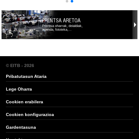
PRENTSA ARETOA
Prentsa oharrak, deialdiak,
agenda, fototeka,…
© EITB - 2026
Pribatutasun Ataria
Lege Oharra
Cookien erabilera
Cookien konfigurazioa
Gardentasuna