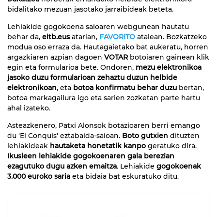
bidalitako mezuan jasotako jarraibideak beteta.
Lehiakide gogokoena saioaren webgunean hautatu
behar da,
eitb.eus
atarian,
FAVORITO
atalean. Bozkatzeko
modua oso erraza da. Hautagaietako bat aukeratu, horren
argazkiaren azpian dagoen
VOTAR
botoiaren gainean klik
egin eta formularioa bete. Ondoren,
mezu elektronikoa
jasoko duzu formularioan zehaztu duzun helbide
elektronikoan
, eta
botoa konfirmatu behar duzu
bertan,
botoa markagailura igo eta sarien zozketan parte hartu
ahal izateko.
Asteazkenero, Patxi Alonsok botazioaren berri emango
du 'El Conquis' eztabaida-saioan.
Boto gutxien
dituzten
lehiakideak
hautaketa honetatik kanpo
geratuko dira.
Ikusleen lehiakide gogokoenaren gala berezian
ezagutuko dugu azken emaitza
. Lehiakide
gogokoenak
3.000 euroko saria
eta bidaia bat eskuratuko ditu.