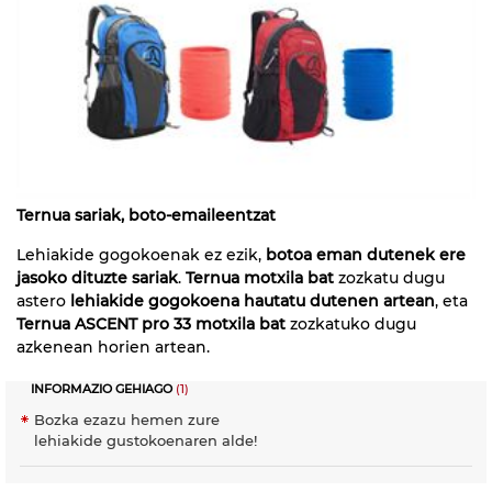
Ternua sariak, boto-emaileentzat
Lehiakide gogokoenak ez ezik,
botoa eman dutenek ere
jasoko dituzte sariak
.
Ternua motxila bat
zozkatu dugu
astero
lehiakide gogokoena hautatu dutenen artean
, eta
Ternua ASCENT pro 33 motxila bat
zozkatuko dugu
azkenean horien artean.
INFORMAZIO GEHIAGO
(1)
Bozka ezazu hemen zure
lehiakide gustokoenaren alde!