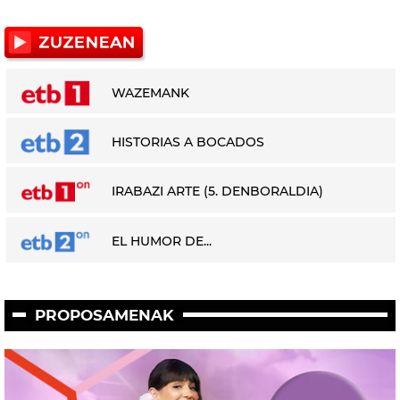
WAZEMANK
HISTORIAS A BOCADOS
IRABAZI ARTE (5. DENBORALDIA)
EL HUMOR DE...
PROPOSAMENAK