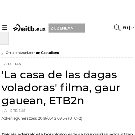
☰
EU
E
ZUZENEAN
Orria entzun
Leer en Castellano
22:00ETAN
'La casa de las dagas
voladoras' filma, gaur
gauean, ETB2n
I. A. | EITB.EUS
Azken eguneratzea:
2018/05/12
09:54
(UTC+2)
Paisaia ederrak eta borrokako eszena ikusgarriak eskaintzen