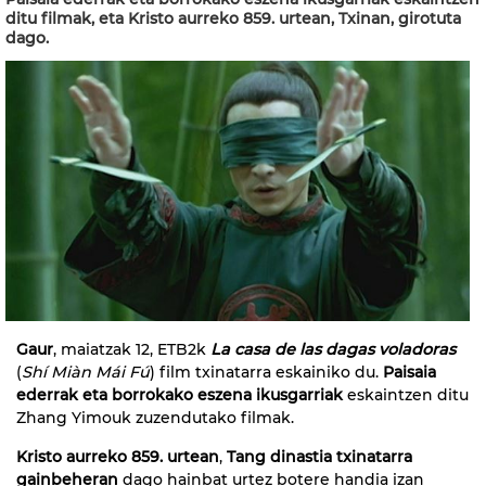
ditu filmak, eta Kristo aurreko 859. urtean, Txinan, girotuta
dago.
Gaur
, maiatzak 12, ETB2k
La casa de las dagas voladoras
(
Shí Miàn Mái Fú
) film txinatarra eskainiko du.
Paisaia
ederrak eta borrokako eszena ikusgarriak
eskaintzen ditu
Zhang Yimouk zuzendutako filmak.
Kristo aurreko 859. urtean
,
Tang dinastia txinatarra
gainbeheran
dago hainbat urtez botere handia izan