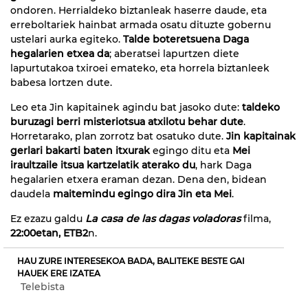
ondoren. Herrialdeko biztanleak haserre daude, eta
erreboltariek hainbat armada osatu dituzte gobernu
ustelari aurka egiteko.
Talde boteretsuena Daga
hegalarien etxea da
; aberatsei lapurtzen diete
lapurtutakoa txiroei emateko, eta horrela biztanleek
babesa lortzen dute.
Leo eta Jin kapitainek agindu bat jasoko dute:
taldeko
buruzagi berri misteriotsua atxilotu behar dute
.
Horretarako, plan zorrotz bat osatuko dute.
Jin kapitainak
gerlari bakarti baten itxurak
egingo ditu eta
Mei
iraultzaile itsua kartzelatik aterako du
, hark Daga
hegalarien etxera eraman dezan. Dena den, bidean
daudela
maitemindu egingo dira Jin eta Mei
.
Ez ezazu galdu
La casa de las dagas voladoras
filma,
22:00etan, ETB2
n.
HAU ZURE INTERESEKOA BADA, BALITEKE BESTE GAI
HAUEK ERE IZATEA
Telebista