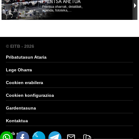
PRENTSA ARETOA
Prentsa oharrak, deialdiak,
agenda, fototeka,…
© EITB - 2026
Pribatutasun Ataria
Lege Oharra
Cookien erabilera
Cookien konfigurazioa
Gardentasuna
Kontaktua
Web mapa