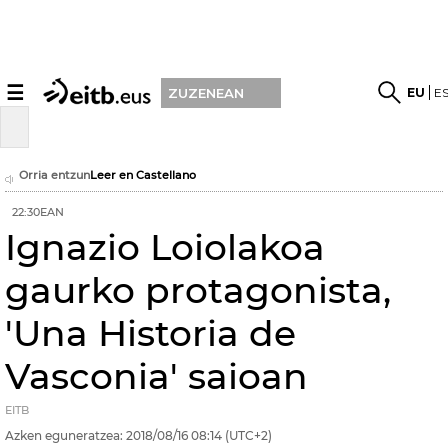
☰
EU
E
ZUZENEAN
Orria entzun
Leer en Castellano
22:30EAN
Ignazio Loiolakoa
gaurko protagonista,
'Una Historia de
Vasconia' saioan
EITB
Azken eguneratzea:
2018/08/16
08:14
(UTC+2)