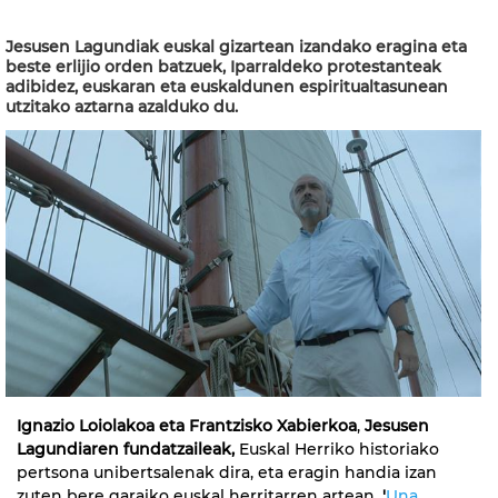
Jesusen Lagundiak euskal gizartean izandako eragina eta
beste erlijio orden batzuek, Iparraldeko protestanteak
adibidez, euskaran eta euskaldunen espiritualtasunean
utzitako aztarna azalduko du.
Ignazio Loiolakoa eta Frantzisko Xabierkoa
,
Jesusen
Lagundiaren fundatzaileak,
Euskal Herriko historiako
pertsona unibertsalenak dira, eta eragin handia izan
zuten bere garaiko euskal herritarren artean.
'
Una