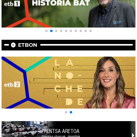
ETBON
PRENTSA ARETOA
Prentsa oharrak, deialdiak,