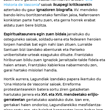
Historia de Vasconia
'
saioak
ikuspegi kritikoarekin
aztertuko du gaur
Ignazioren biografia
. XV. mendeko
bando-leinu bortitzenetako familian jaioa, Nafarroaren
konkistan parte hartu zuen, eta gerra horrek erabat
aldatu zuen bere bizitza.
Espiritualtasunera egin zuen bidaia
jarraituko du
osteguneko saioak, soldadu-sena eta fedearen heroien
lorpen handiak bat egin nahi izan zituen. Lurralde
Santuan bizi izandako abenturak eta Pariseko
unibertsitate-urteak ezagutuko dituzte. Frantziako
hiriburuan bildu zuen Ignaziok jarraitzaile-talde fidela eta
haien artean, Frantzisko Xabierkoa nabarmendu zen,
garai hartako misiolari handia.
Hortik aurrera, Lagundiak izandako papera ikertuko du
'Una Historia de Vasconia' saioak. Erreforma
protestantearekin batera sortu ziren gatazketan
hartutako jarrera eta
XVI. eta
XVII. mendeetako erlijio-
gerrateetan
gertatutako azalduko dute. Izan ere,
gertakari haien ondorioz, Lagundiarekiko mesfidantza-
giroa sortu zen, eta hainbat kanporatze jasan behar izan