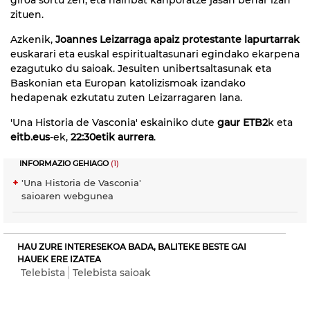
zituen.
Azkenik,
Joannes Leizarraga apaiz protestante lapurtarrak
euskarari eta euskal espiritualtasunari egindako ekarpena
ezagutuko du saioak. Jesuiten unibertsaltasunak eta
Baskonian eta Europan katolizismoak izandako
hedapenak ezkutatu zuten Leizarragaren lana.
'Una Historia de Vasconia' eskainiko dute
gaur ETB2
k eta
eitb.eus
-ek,
22:30etik aurrera
.
INFORMAZIO GEHIAGO
(1)
'Una Historia de Vasconia'
saioaren webgunea
HAU ZURE INTERESEKOA BADA, BALITEKE BESTE GAI
HAUEK ERE IZATEA
Telebista
Telebista saioak