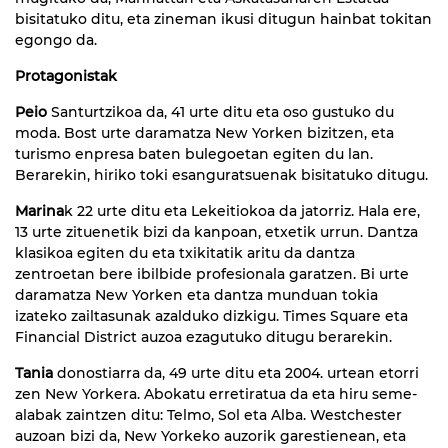
bisitatuko ditu, eta zineman ikusi ditugun hainbat tokitan
egongo da.
Protagonistak
Peio
Santurtzikoa da, 41 urte ditu eta oso gustuko du
moda. Bost urte daramatza New Yorken bizitzen, eta
turismo enpresa baten bulegoetan egiten du lan.
Berarekin, hiriko toki esanguratsuenak bisitatuko ditugu.
Marina
k 22 urte ditu eta Lekeitiokoa da jatorriz. Hala ere,
13 urte zituenetik bizi da kanpoan, etxetik urrun. Dantza
klasikoa egiten du eta txikitatik aritu da dantza
zentroetan bere ibilbide profesionala garatzen. Bi urte
daramatza New Yorken eta dantza munduan tokia
izateko zailtasunak azalduko dizkigu. Times Square eta
Financial District auzoa ezagutuko ditugu berarekin.
Tania
donostiarra da, 49 urte ditu eta 2004. urtean etorri
zen New Yorkera. Abokatu erretiratua da eta hiru seme-
alabak zaintzen ditu: Telmo, Sol eta Alba. Westchester
auzoan bizi da, New Yorkeko auzorik garestienean, eta