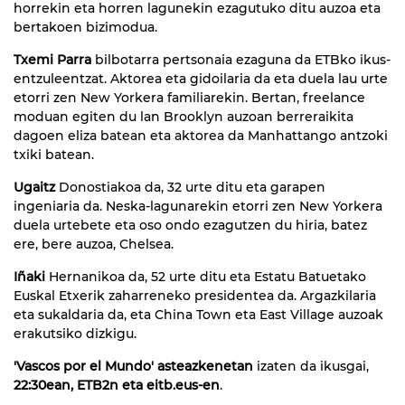
horrekin eta horren lagunekin ezagutuko ditu auzoa eta
bertakoen bizimodua.
Txemi Parra
bilbotarra pertsonaia ezaguna da ETBko ikus-
entzuleentzat. Aktorea eta gidoilaria da eta duela lau urte
etorri zen New Yorkera familiarekin. Bertan, freelance
moduan egiten du lan Brooklyn auzoan berreraikita
dagoen eliza batean eta aktorea da Manhattango antzoki
txiki batean.
Ugaitz
Donostiakoa da, 32 urte ditu eta garapen
ingeniaria da. Neska-lagunarekin etorri zen New Yorkera
duela urtebete eta oso ondo ezagutzen du hiria, batez
ere, bere auzoa, Chelsea.
Iñaki
Hernanikoa da, 52 urte ditu eta Estatu Batuetako
Euskal Etxerik zaharreneko presidentea da. Argazkilaria
eta sukaldaria da, eta China Town eta East Village auzoak
erakutsiko dizkigu.
'Vascos por el Mundo' asteazkenetan
izaten da ikusgai,
22:30ean, ETB2n eta eitb.eus-en
.