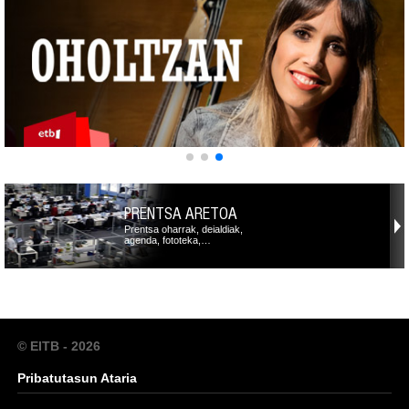
PRENTSA ARETOA
Prentsa oharrak, deialdiak,
agenda, fototeka,…
© EITB - 2026
Pribatutasun Ataria