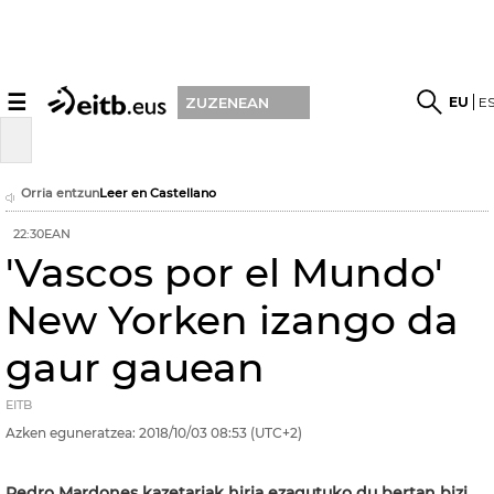
☰
EU
E
ZUZENEAN
Orria entzun
Leer en Castellano
22:30EAN
'Vascos por el Mundo'
New Yorken izango da
gaur gauean
EITB
Azken eguneratzea:
2018/10/03
08:53
(UTC+2)
Pedro Mardones kazetariak hiria ezagutuko du bertan bizi