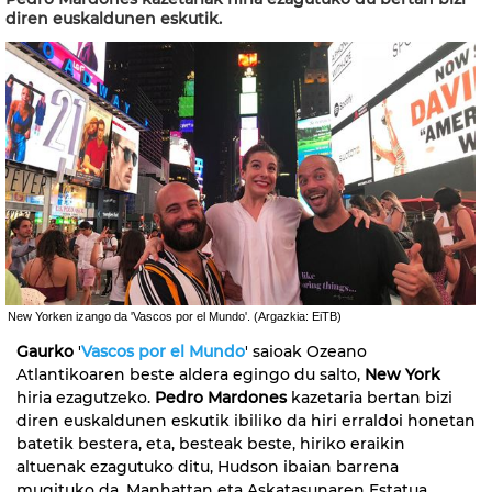
diren euskaldunen eskutik.
New Yorken izango da 'Vascos por el Mundo'. (Argazkia: EiTB)
Gaurko
'
Vascos por el Mundo
' saioak Ozeano
Atlantikoaren beste aldera egingo du salto,
New York
hiria ezagutzeko.
Pedro Mardones
kazetaria bertan bizi
diren euskaldunen eskutik ibiliko da hiri erraldoi honetan
batetik bestera, eta, besteak beste, hiriko eraikin
altuenak ezagutuko ditu, Hudson ibaian barrena
mugituko da, Manhattan eta Askatasunaren Estatua