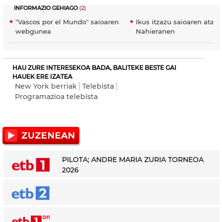
INFORMAZIO GEHIAGO
(2)
"Vascos por el Mundo" saioaren
Ikus itzazu saioaren atala
webgunea
Nahieranen
HAU ZURE INTERESEKOA BADA, BALITEKE BESTE GAI
HAUEK ERE IZATEA
New York berriak
Telebista
Programazioa telebista
PILOTA; ANDRE MARIA ZURIA TORNEOA
2026