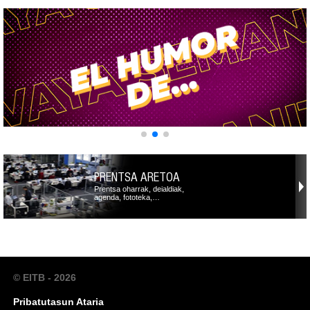
PRENTSA ARETOA
Prentsa oharrak, deialdiak,
agenda, fototeka,…
© EITB - 2026
Pribatutasun Ataria