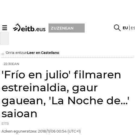
☰
EU
E
ZUZENEAN
Orria entzun
Leer en Castellano
22:30EAN
'Frío en julio' filmaren
estreinaldia, gaur
gauean, 'La Noche de...'
saioan
EITB
Azken eguneratzea:
2018/11/06
00:54
(UTC+1)