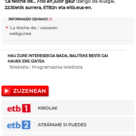
'La Noche de...
Frío en julio
' gaur
izango da ikusgai,
22:30etik aurrera, ETB2n eta eitb.eus-en.
INFORMAZIO GEHIAGO
(1)
'La Noche de...' saioaren
webgunea
HAU ZURE INTERESEKOA BADA, BALITEKE BESTE GAI
HAUEK ERE IZATEA
Telebista
Programazioa telebista
KIROLAK
ATRÁPAME SI PUEDES