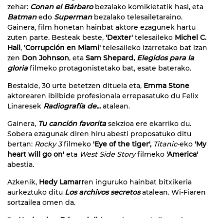
zehar:
Conan el Bárbaro
bezalako komikietatik hasi, eta
Batman
edo
Superman
bezalako telesailetaraino.
Gainera, film honetan hainbat aktore ezagunek hartu
zuten parte. Besteak beste,
'Dexter'
telesaileko
Michel C.
Hall
,
'Corrupción en Miami
'
telesaileko izarretako bat izan
zen
Don Johnson
, eta
Sam Shepard,
Elegidos para la
gloria
filmeko protagonistetako bat, esate baterako.
Bestalde, 30 urte betetzen dituela eta,
Emma Stone
aktorearen ibilbide profesionala errepasatuko du Felix
Linaresek
Radiografía de...
atalean
.
Gainera,
Tu canción favorita
sekzioa ere ekarriko du.
Sobera ezagunak diren hiru abesti proposatuko ditu
bertan:
Rocky 3
filmeko
'
Eye of the tiger',
Titanic
-eko
'My
heart will go on'
eta
West Side Story
filmeko
'America'
abestia.
Azkenik,
Hedy Lamarr
en inguruko hainbat bitxikeria
aurkeztuko ditu
Los archivos secretos
atalean. Wi-Fiaren
sortzailea omen da.