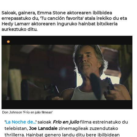
Saioak, gainera, Emma Stone aktorearen ibilbidea
errepasatuko du, 'Tu canción favorita' atala irekiko du eta
Hedy Lamarr aktorearen inguruko hainbat bitxikeria
aurkeztuko ditu.
Don Johnson 'Frío en julio filmean'
'
La Noche de...
'
saioak
Frío en julio
filma estreinatuko du
telebistan,
Joe Lansdale
zinemagileak zuzendutako
thrillerra. Hainbat genero landu ditu bere ibilbidean