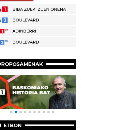
BIBA ZUEK! ZUEN ONENA
BOULEVARD
ADINBERRI
BOULEVARD
PROPOSAMENAK
ETBON