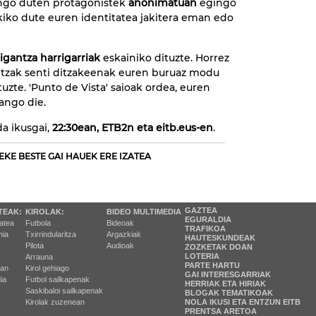
ango duten protagonistek
anonimatuan
egingo
kiko dute euren identitatea jakitera eman edo
tigantza harrigarriak
eskainiko dituzte. Horrez
koitzak senti ditzakeenak euren buruaz modu
zte. 'Punto de Vista' saioak ordea, euren
ango die.
da ikusgai,
22:30ean, ETB2n eta eitb.eus-en
.
EKE BESTE GAI HAUEK ERE IZATEA
GAZTEA
TEAK:
KIROLAK:
BIDEO MULTIMEDIA
EGURALDIA
tatea
Futbola
Bideoak
TRAFIKOA
ia
Txirrindularitza
Argazkiak
HAUTESKUNDEAK
Pilota
Audioak
ZOZKETAK DOAN
LOTERIA
Arrauna
PARTE HARTU
ran
Kirol gehiago
GAI INTERESGARRIAK
ia
Futbol sailkapenak
HERRIAK ETA HIRIAK
Saskibaloi sailkapenak
BLOGAK TEMATIKOAK
Kirolak zuzenean
NOLA IKUSI ETA ENTZUN EITB
PRENTSA ARETOA