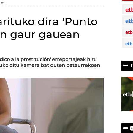
arituko dira 'Punto
oan gaur gauean
)
dico a la prostitución' erreportajeak hiru
duko ditu kamera bat duten betaurrekoen