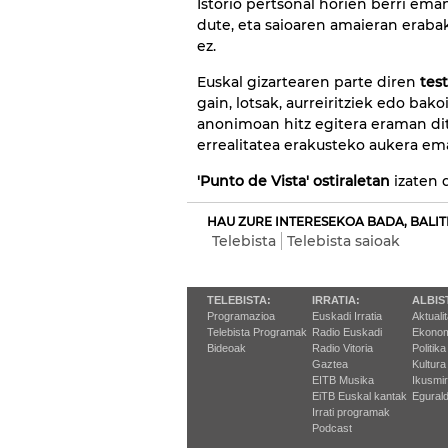
Istorio pertsonal horien berri em
dute, eta saioaren amaieran eraba
ez.
Euskal gizartearen parte diren
tes
gain, lotsak, aurreiritziek edo ba
anonimoan hitz egitera eraman ditu
errealitatea erakusteko aukera em
'Punto de Vista'
ostiraletan
izaten 
HAU ZURE INTERESEKOA BADA, BALIT
Telebista
Telebista saioak
TELEBISTA:
IRRATIA:
ALBIS
Programazioa
Euskadi Irratia
Aktuali
Telebista Programak
Radio Euskadi
Ekonom
Bideoak
Radio Vitoria
Politika
Gaztea
Kultura
EITB Musika
Ikusmi
EiTB Euskal kantak
Egurald
Irrati programak
Podcast