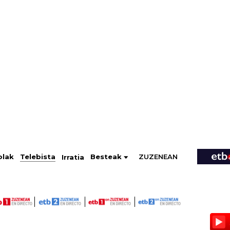
ZUZENEAN
Telebista
Besteak
olak
Irratia