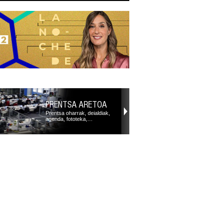
PRENTSA ARETOA
Prentsa oharrak, deialdiak,
agenda, fototeka,…