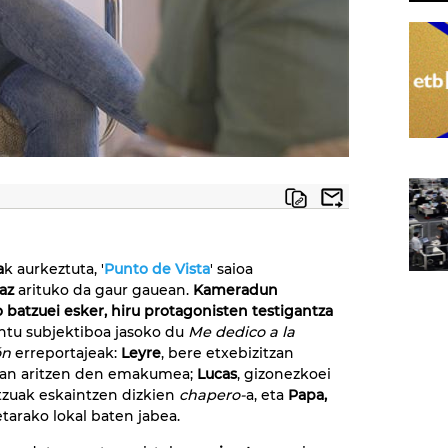
a
k aurkeztuta, '
Punto de Vista
' saioa
az
arituko da gaur gauean.
Kameradun
 batzuei esker, hiru protagonisten testigantza
ntu subjektiboa jasoko du
Me dedico a la
ón
erreportajeak:
Leyre
, bere etxebizitzan
ioan aritzen den emakumea;
Lucas
, gizonezkoei
tzuak eskaintzen dizkien
chapero-
a, eta
Papa,
arako lokal baten jabea.