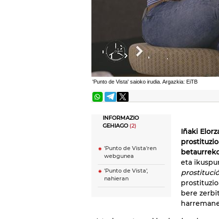
'Punto de Vista' saioko irudia. Argazkia: EiTB
INFORMAZIO
GEHIAGO
(2)
Iñaki Elorz
prostituzio
'Punto de Vista'ren
betaurreko
webgunea
eta ikuspu
'Punto de Vista',
prostituci
nahieran
prostituz
bere zerbi
harremanet