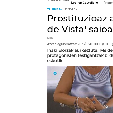
Leer en Castellano
TELEBISTA
22:30EAN
Prostituzioaz 
de Vista' sai
EITB
Azken eguneratzea:
2019/02/01
00:16
(UTC+1
Iñaki Elorzak aurkeztuta, 'Me de
protagonisten testigantzak bil
eskutik.