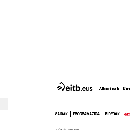
Albisteak
Kir
SAIOAK
PROGRAMAZIOA
BIDEOAK
Orria entzun