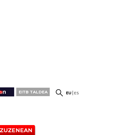
EITB TALDEA
EU
ES