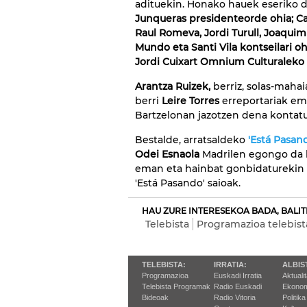
adituekin. Honako hauek eseriko d
Junqueras presidenteorde ohia; C
Raul Romeva, Jordi Turull, Joaquim 
Mundo eta Santi Vila kontseilari o
Jordi Cuixart Omnium Culturaleko 
Arantza Ruizek,
berriz, solas-maha
berri
Leire Torres
erreportariak em
Bartzelonan jazotzen dena kontat
Bestalde, arratsaldeko
'Está Pasan
Odei Esnaola
Madrilen egongo da 
eman eta hainbat gonbidaturekin h
'Está Pasando' saioak.
HAU ZURE INTERESEKOA BADA, BALIT
Telebista
Programazioa telebist
TELEBISTA:
IRRATIA:
ALBIS
Programazioa
Euskadi Irratia
Aktuali
Telebista Programak
Radio Euskadi
Ekonom
Bideoak
Radio Vitoria
Politika