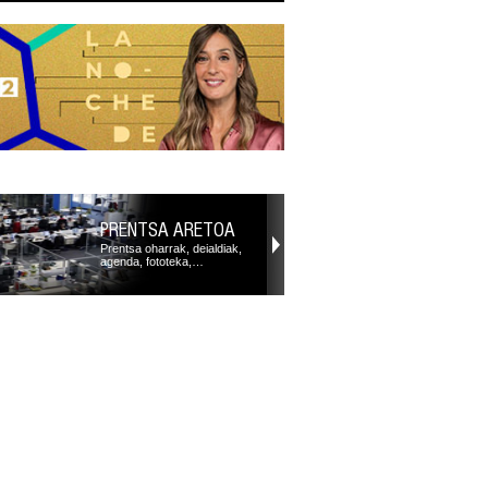
PRENTSA ARETOA
Prentsa oharrak, deialdiak,
agenda, fototeka,…