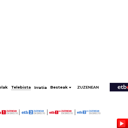
ZUZENEAN
Telebista
Besteak
olak
Irratia