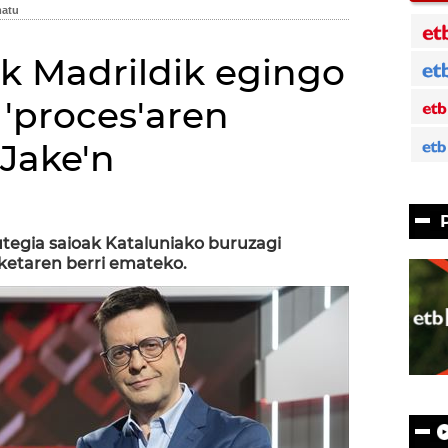
ek Madrildik egingo
 'proces'aren
 Jake'n
tegia saioak Kataluniako buruzagi
ketaren berri emateko.