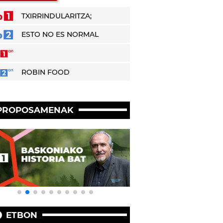
TXIRRINDULARITZA;
ESTO NO ES NORMAL
ROBIN FOOD
PROPOSAMENAK
ETBON