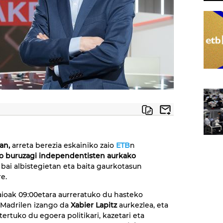
an,
arreta berezia eskainiko zaio
ETB
n
o buruzagi independentisten aurkako
, bai albistegietan eta baita gaurkotasun
e.
ioak 09:00etara aurreratuko du hasteko
 Madrilen izango da
Xabier Lapitz
aurkezlea, eta
tertuko du egoera politikari, kazetari eta