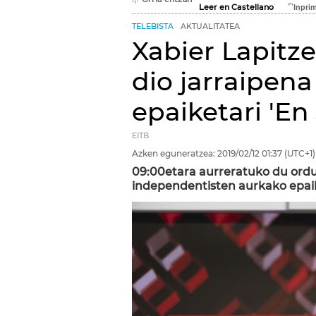
Leer en Castellano
TELEBISTA
AKTUALITATEA
Xabier Lapitz
dio jarraipena
epaiketari 'En
EITB
Azken eguneratzea:
2019/02/12
01:37
(UTC+1)
09:00etara aurreratuko du ordu
independentisten aurkako epai