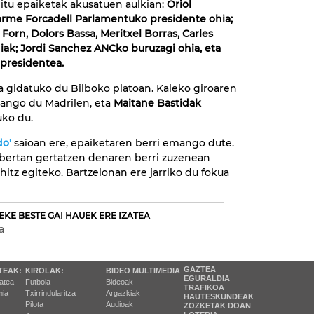
itu epaiketak akusatuen aulkian:
Oriol
arme Forcadell Parlamentuko presidente ohia;
Forn, Dolors Bassa, Meritxel Borras, Carles
hiak; Jordi Sanchez ANCko buruzagi ohia, eta
presidentea.
ia gidatuko du Bilboko platoan. Kaleko giroaren
ango du Madrilen, eta
Maitane Bastidak
uko du.
do'
saioan ere, epaiketaren berri emango dute.
bertan gertatzen denaren berri zuzenean
itz egiteko. Bartzelonan ere jarriko du fokua
EKE BESTE GAI HAUEK ERE IZATEA
a
GAZTEA
TEAK:
KIROLAK:
BIDEO MULTIMEDIA
EGURALDIA
tatea
Futbola
Bideoak
TRAFIKOA
ia
Txirrindularitza
Argazkiak
HAUTESKUNDEAK
Pilota
Audioak
ZOZKETAK DOAN