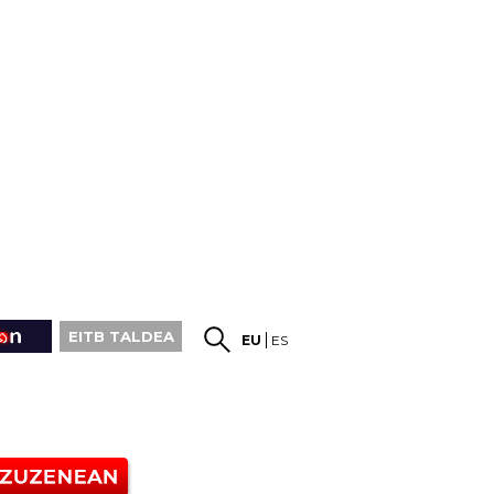
EITB TALDEA
EU
ES