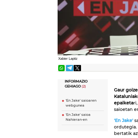
Xabier Lapitz
INFORMAZIO
GEHIAGO
(2)
Gaur goize
Kataluniak
'En Jake' saioaren
epaiketa
ri
webgunea
saioetan er
'En Jake' saioa
Nahieran-en
'En Jake'
sa
ordutegia.
bertatik az