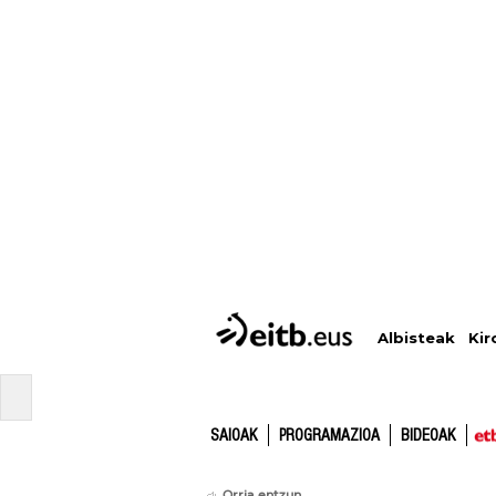
Albisteak
Kir
SAIOAK
PROGRAMAZIOA
BIDEOAK
Orria entzun