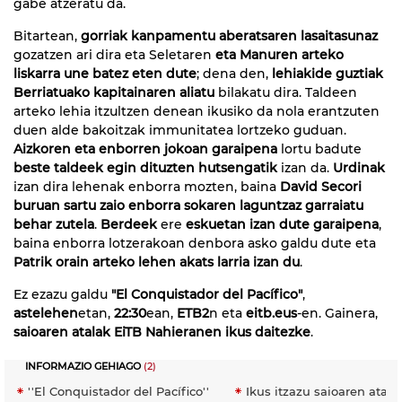
gabe atzeratu da.
Bitartean,
gorriak kanpamentu aberatsaren lasaitasunaz
gozatzen ari dira eta Seletaren
eta Manuren arteko
liskarra une batez eten dute
; dena den,
lehiakide guztiak
Berriatuako kapitainaren aliatu
bilakatu dira. Taldeen
arteko lehia itzultzen denean ikusiko da nola erantzuten
duen alde bakoitzak immunitatea lortzeko guduan.
Aizkoren eta enborren jokoan garaipena
lortu badute
beste taldeek egin dituzten hutsengatik
izan da.
Urdinak
izan dira lehenak enborra mozten, baina
David Secori
buruan sartu zaio enborra sokaren laguntzaz garraiatu
behar zutela
.
Berdeek
ere
eskuetan izan dute garaipena
,
baina enborra lotzerakoan denbora asko galdu dute eta
Patrik orain arteko lehen akats larria izan du
.
Ez ezazu galdu
"El Conquistador del Pacífico"
,
astelehen
etan,
22:30
ean,
ETB2
n eta
eitb.eus
-en. Gainera,
saioaren atalak EiTB Nahieranen ikus daitezke
.
INFORMAZIO GEHIAGO
(2)
''El Conquistador del Pacífico''
Ikus itzazu saioaren atala