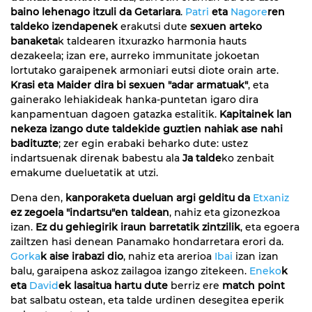
baino lehenago itzuli da Getariara
.
Patri
eta
Nagore
ren
taldeko izendapenek
erakutsi dute
sexuen arteko
banaketa
k taldearen itxurazko harmonia hauts
dezakeela; izan ere, aurreko immunitate jokoetan
lortutako garaipenek armoniari eutsi diote orain arte.
Krasi eta Maider dira bi sexuen "adar armatuak"
, eta
gainerako lehiakideak hanka-puntetan igaro dira
kanpamentuan dagoen gatazka estalitik.
Kapitainek lan
nekeza
izango dute taldekide guztien nahiak ase nahi
badituzte
; zer egin erabaki beharko dute: ustez
indartsuenak direnak babestu ala
Ja talde
ko zenbait
emakume dueluetatik at utzi.
Dena den,
kanporaketa dueluan argi gelditu da
Etxaniz
ez zegoela "indartsu"en taldean
, nahiz eta gizonezkoa
izan.
Ez du gehiegirik iraun barretatik zintzilik
, eta egoera
zailtzen hasi denean Panamako hondarretara erori da.
Gorka
k aise irabazi dio
, nahiz eta arerioa
Ibai
izan izan
balu, garaipena askoz zailagoa izango zitekeen.
Eneko
k
eta
David
ek lasaitua hartu dute
berriz ere
match point
bat salbatu ostean, eta talde urdinen desegitea eperik