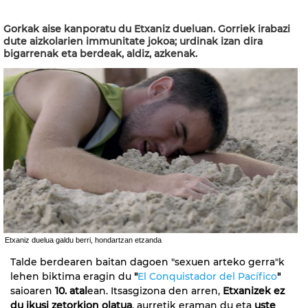
Gorkak aise kanporatu du Etxaniz dueluan. Gorriek irabazi
dute aizkolarien immunitate jokoa; urdinak izan dira
bigarrenak eta berdeak, aldiz, azkenak.
Etxaniz duelua galdu berri, hondartzan etzanda
Talde berdearen baitan dagoen "sexuen arteko gerra"k
lehen biktima eragin du
"
El Conquistador del Pacífico
"
saioaren
10. atal
ean. Itsasgizona den arren,
Etxanizek ez
du ikusi zetorkion olatua
, aurretik eraman du eta
uste