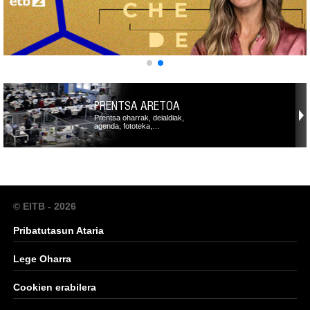
PRENTSA ARETOA
Prentsa oharrak, deialdiak,
agenda, fototeka,…
© EITB - 2026
Pribatutasun Ataria
Lege Oharra
Cookien erabilera