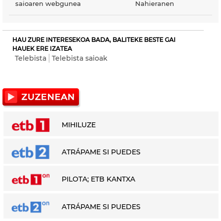
saioaren webgunea
Nahieranen
HAU ZURE INTERESEKOA BADA, BALITEKE BESTE GAI
HAUEK ERE IZATEA
Telebista
Telebista saioak
MIHILUZE
ATRÁPAME SI PUEDES
PILOTA; ETB KANTXA
ATRÁPAME SI PUEDES