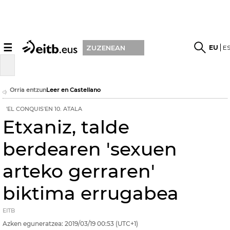
☰
EU
E
ZUZENEAN
Orria entzun
Leer en Castellano
'EL CONQUIS'EN 10. ATALA
Etxaniz, talde
berdearen 'sexuen
arteko gerraren'
biktima errugabea
EITB
Azken eguneratzea:
2019/03/19
00:53
(UTC+1)