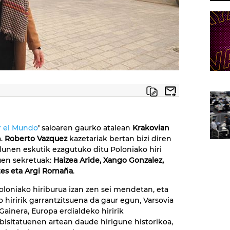
r el Mundo
'
saioaren gaurko atalean
Krakovian
a.
Roberto Vazquez
kazetariak bertan bizi diren
dunen eskutik ezagutuko ditu Poloniako hiri
uen sekretuak:
Haizea Aride, Xango Gonzalez,
tes eta Argi Romaña
.
oloniako hiriburua izan zen sei mendetan, eta
o hiririk garrantzitsuena da gaur egun, Varsovia
Gainera, Europa erdialdeko hiririk
bisitatuenen artean daude hirigune historikoa,