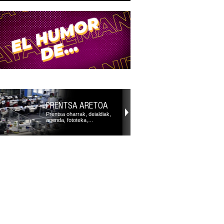
PRENTSA ARETOA
Prentsa oharrak, deialdiak,
agenda, fototeka,…