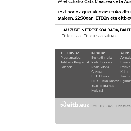
Wieliczkako Gatz Meatzeak eta Aus
Toki horiek guztiak ezagutuko dit
atalean,
22:30ean, ETB2n eta eitb.
HAU ZURE INTERESEKOA BADA, BALIT
Telebista
Telebista saioak
TELEBISTA:
IRRATIA:
ALBIS
Programazioa
Euskadi Irratia
Aktuali
Telebista Programak
Radio Euskadi
Ekonom
Bideoak
Radio Vitoria
Politika
Gaztea
Kultura
EITB Musika
Ikusmi
EiTB Euskal kantak
Egurald
Irrati programak
Podcast
© EITB - 2026
-
Pribatuta