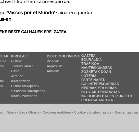
chwitz kontzentrazio-esparrua.
ugu
'Vascos por el Mundo'
saioaren gaurko
eus-en
.
EKE BESTE GAI HAUEK ERE IZATEA
GAZTEA
TEAK:
KIROLAK:
BIDEO MULTIMEDIA
EGURALDIA
tatea
Futbola
Bideoak
TRAFIKOA
ia
Txirrindularitza
Argazkiak
HAUTESKUNDEAK
Pilota
Audioak
ZOZKETAK DOAN
LOTERIA
Arrauna
PARTE HARTU
ran
Kirol gehiago
GAI INTERESGARRIAK
ia
Futbol sailkapenak
HERRIAK ETA HIRIAK
Saskibaloi sailkapenak
BLOGAK TEMATIKOAK
Kirolak zuzenean
NOLA IKUSI ETA ENTZUN EITB
PRENTSA ARETOA
sun Ataria
-
Lege Oharra
-
Cookien erabilera
-
Cookien konfigurazioa
-
Gardentasuna