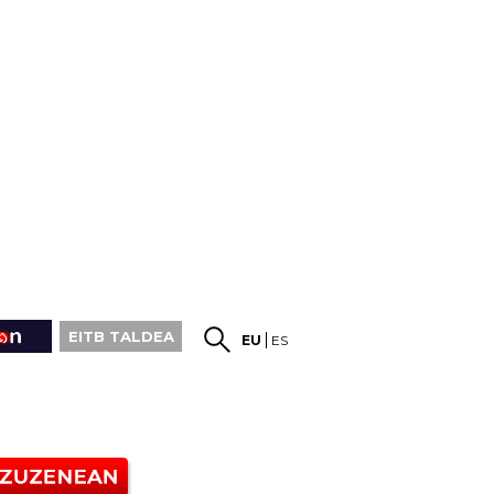
EITB TALDEA
EU
ES