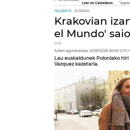
Leer en Castellano
TELEBISTA
22:30EAN
Krakovian iza
el Mundo' sai
EITB
Azken eguneratzea:
2019/03/28
00:50
(UTC+
Lau euskaldunek Poloniako hir
Vazquez kazetaria.