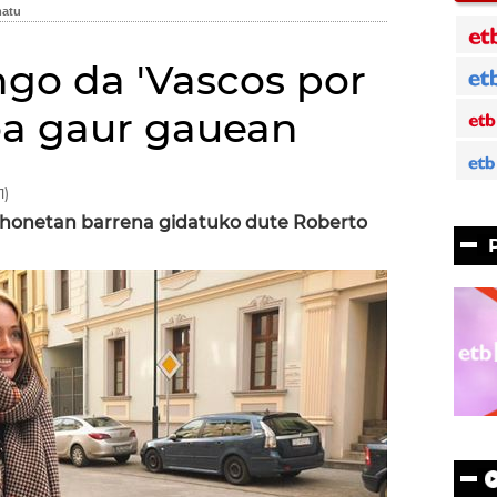
ngo da 'Vascos por
oa gaur gauean
1)
i honetan barrena gidatuko dute Roberto