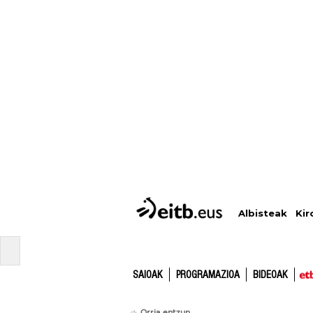
Albisteak
Kir
SAIOAK
PROGRAMAZIOA
BIDEOAK
Orria entzun