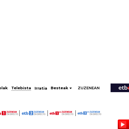
ZUZENEAN
Telebista
Besteak
olak
Irratia