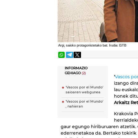
Argi, saioko protagonistetako bat. Irudia: EiTB
INFORMAZIO
GEHIAGO
(2)
'
Vascos po
izango dir
'Vascos por el Mundo'
lau euskal
saioaren webgunea
honek dit
'Vascos por el Mundo'
Arkaitz Re
, nahieran
Krakovia P
herrialdek
gaur egungo hiriburuaren atzetik. 
ederrenetakoa da. Bertako tokirik 