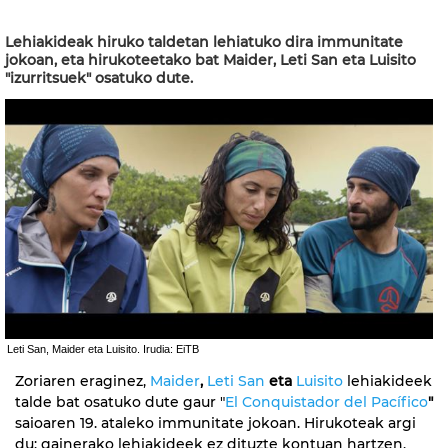
Lehiakideak hiruko taldetan lehiatuko dira immunitate
jokoan, eta hirukoteetako bat Maider, Leti San eta Luisito
"izurritsuek" osatuko dute.
Leti San, Maider eta Luisito. Irudia: EiTB
Zoriaren eraginez,
Maider
,
Leti San
eta
Luisito
lehiakideek
talde bat osatuko dute gaur "
El Conquistador del Pacífico
"
saioaren 19. ataleko immunitate jokoan. Hirukoteak argi
du: gainerako lehiakideek ez dituzte kontuan hartzen,