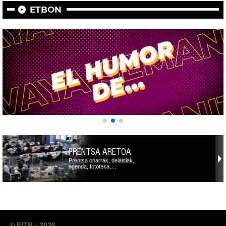
ETBON
PRENTSA ARETOA
Prentsa oharrak, deialdiak,
agenda, fototeka,…
© EITB - 2026