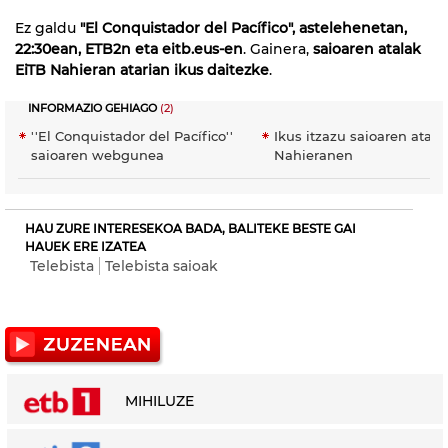
Ez galdu
"El Conquistador del Pacífico", astelehenetan,
22:30ean, ETB2n eta eitb.eus-en
. Gainera,
saioaren atalak
EiTB Nahieran atarian ikus daitezke
.
INFORMAZIO GEHIAGO
(2)
''El Conquistador del Pacífico''
Ikus itzazu saioaren atala
saioaren webgunea
Nahieranen
HAU ZURE INTERESEKOA BADA, BALITEKE BESTE GAI
HAUEK ERE IZATEA
Telebista
Telebista saioak
MIHILUZE