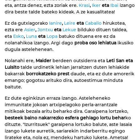
eta, antza denez, ezta zoriak ere.
Krasi
,
Iker
eta
Ibai
izango
dira beste talde bateko kideak. A ze kasualitatea!
Ez da gutxiagorako
Ianire
,
Leire
eta
Caballo
hirukotea,
ezta ere
Asier
,
Jontxu
eta
Lekue
bilduko dituen taldea,
eta
Esko
,
Luna
eta
Lopa
batuko dituena ere ez da
nolanahikoa izango. Argi dago
proba oso lehiatua
ikusiko
dugula astelehenean.
Nolanahi ere,
Maider
berdeen outsiderra eta
Leti San eta
Luisito
talde urdinetik lehian jarraitzen duten lehiakide
bakarrak
borrokatzeko prest
daude, eta ez dute amorerik
emango; gogotsu arituko dira, autoestimua minduta
baitute.
Ez dute eginkizun erraza izango. Asteleheneko
immunitate jokoan artxipelagoko perla-arrantzale
mitikoak bezala aritu beharko dira. Garaipena lortzeko,
besteek baino nakarrezko esfera gehiago lortu behar
ko
dituzte. "Izurritsuek" garaipena lortuko balute, aste lasaia
izango lukete aurretik, sariarekin indarberritu egingo
lirateke eta, nola ez, mendeku hartuko lukete. Ametsa!