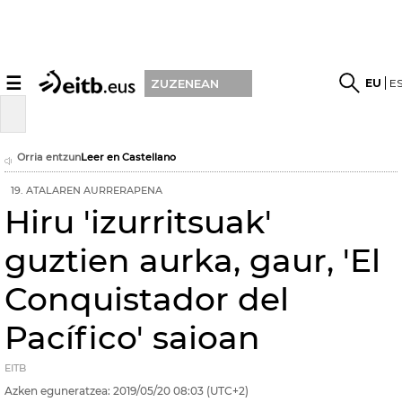
☰
EU
E
ZUZENEAN
Orria entzun
Leer en Castellano
19. ATALAREN AURRERAPENA
Hiru 'izurritsuak'
guztien aurka, gaur, 'El
Conquistador del
Pacífico' saioan
EITB
Azken eguneratzea:
2019/05/20
08:03
(UTC+2)