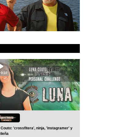
0:37
Couto: 'crossfitera', ninja, 'instagramer' y
ileña