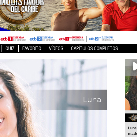
QUIZ
FAVORITO
VÍDEOS
CAPÍTULOS COMPLETOS
Luna
Luna 
madr