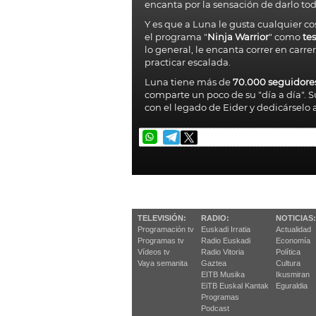
encanta por la sensación de darlo tod
Y es que a Luna le gusta cualquier c
el programa "
Ninja Warrior
" como
tes
lo general, le encanta correr en car
practicar escalada.
Luna tiene más de
70.000 seguidore
comparte un poco de su "día a día". 
con el legado de Eider y dedicárselo 
TELEVISIÓN:
RADIO:
NOTICIAS:
Programación tv
Euskadi Irratia
Actualidad
Programas tv
Radio Euskadi
Economía
Vídeos tv
Radio Vitoria
Política
Vaya semanita
Gaztea
Cultura
EITB Musika
Ikusmiran
EiTB Euskal Kantak
Eguraldia
Programas
Podcast