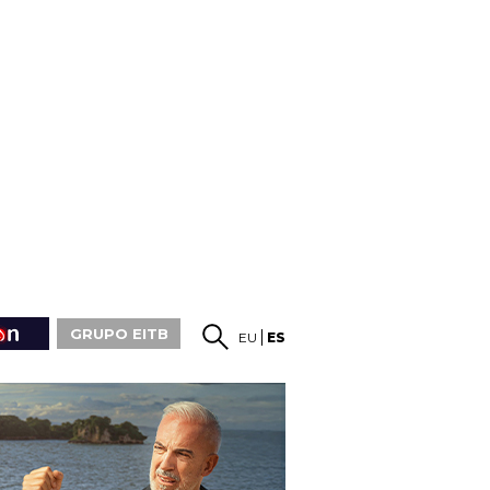
GRUPO EITB
EU
ES