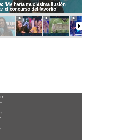
: 'Me haría muchísima ilusión
r el concurso del favorito'
ter
ok
am
m
e