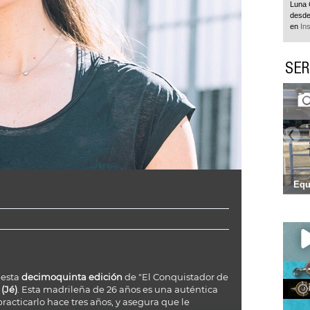
Luna 
desde
en
In
SER
Equ
 esta
decimoquinta edición
de "El Conquistador de
(Jé)
. Esta madrileña de 26 años es una auténtica
racticarlo hace tres años, y asegura que le