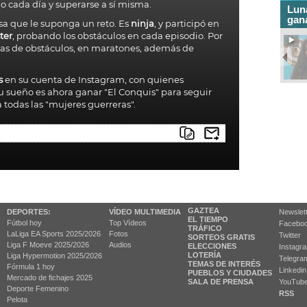
o cada día y superarse a sí misma.
Luna
gana
osa que le suponga un reto. Es
ninja
, y participó en
ter
, probando los obstáculos en cada episodio. Por
reras de obstáculos, en maratones, además de
s
en su cuenta de
Instagram
, con quienes
Su sueño es ahora ganar "El Conquis" para seguir
a todas las "mujeres guerreras".
GAZTEA
DEPORTES:
VÍDEO MULTIMEDIA
Newslet
EL TIEMPO
Fútbol hoy
Top Vídeos
Facebo
TRÁFICO
LaLiga EA Sports 2025/2026
Fotos
Twitter
SORTEOS GRATIS
Liga F Moeve 2025/2026
Audios
ELECCIONES
Instagr
LOTERÍA
Liga Hypermotion 2025/2026
Telegra
TEMAS DE INTERÉS
Fórmula 1 hoy
Linkedin
PUEBLOS Y CIUDADES
Mercado de fichajes 2025
SALA DE PRENSA
YouTub
Deporte Femenino
RSS
Pelota