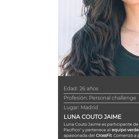
Edad:
26 años
Profesión: Personal challenge
Lugar:
Madrid
LUNA COUTO JAIME
Luna Couto Jaime es participante de
Pacífico" y pertenece al
equipo verde 
apasionada del
CrossFit
. Comenzó a p