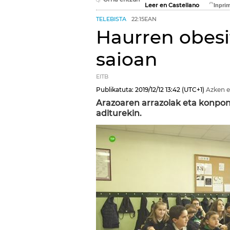
Leer en Castellano
TELEBISTA
22:15EAN
Haurren obesit
saioan
EITB
Publikatuta:
2019/12/12
13:42
(UTC+1)
Azken e
Arazoaren arrazoiak eta konpon
aditurekin.