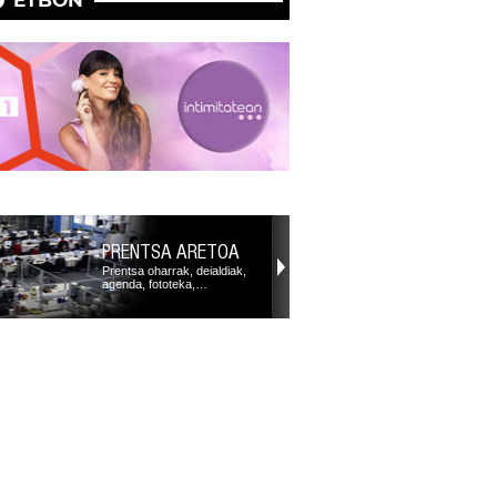
PRENTSA ARETOA
Prentsa oharrak, deialdiak,
agenda, fototeka,…