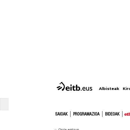
Albisteak
Kir
SAIOAK
PROGRAMAZIOA
BIDEOAK
Orria entzun