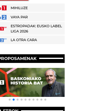
MIHILUZE
VAYA PAR
ESTROPADAK: EUSKO LABEL
LIGA 2026
LA OTRA CARA
PROPOSAMENAK
ETBON