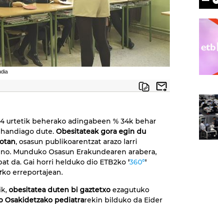
udia
 14 urtetik beherako adingabeen % 34k behar
 handiago dute.
Obesitateak gora egin du
eotan
, osasun publikoarentzat arazo larri
aino. Munduko Osasun Erakundearen arabera,
at da. Gai horri helduko dio ETB2ko
'
360º
'
r
ko erreportajean.
k,
obesitatea duten bi gaztetxo
ezagutuko
do Osakidetzako pediatra
rekin bilduko da Eider