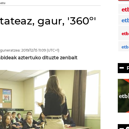
ateaz, gaur, '360º'
guneratzea:
2019/12/15
11:09
(UTC+1)
bideak aztertuko dituzte zenbait