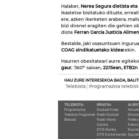
Halaber,
Nerea Segura dietista eta 
ikastetxe bisitatuko dituzte, erre
ere, azken ikerketen arabera, mai
bizi direnei eragiten die gehien o
diote
Ferran Garcia Justicia Alim
Bestalde, jaki osasuntsuen inguru
COAG sindikatuetako kidea
rekin.
Haurren obesitateari aurre egitek
gaur
, '360º' saioan,
22:15ean, ETB2n 
HAU ZURE INTERESEKOA BADA, BALIT
Telebista
Programazioa telebist
TELEBISTA:
IRRATIA:
ALBIS
Programazioa
Euskadi Irratia
Aktuali
Telebista Programak
Radio Euskadi
Ekonom
Bideoak
Radio Vitoria
Politika
Gaztea
Kultura
EITB Musika
Ikusmi
EiTB Euskal kantak
Egurald