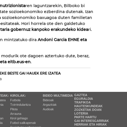
nutrizionista
ren laguntzarekin, Bilboko bi
alitate sozioekonomiko ezberdina dutenak. Izan
la sozioekonomiko baxuagoa duten familietan
besitateak. Hori horrela ote den galdetuko
entaria gobernuz kanpoko erakundeko kidea
ri.
an mintzatuko dira
Andoni Garcia EHNE eta
o modurik ote dagoen aztertuko dute, beraz,
eta eitb.eus-en
.
EKE BESTE GAI HAUEK ERE IZATEA
a
GAZTEA
TEAK:
KIROLAK:
BIDEO MULTIMEDIA
EGURALDIA
tatea
Futbola
Bideoak
TRAFIKOA
ia
Txirrindularitza
Argazkiak
HAUTESKUNDEAK
Pilota
Audioak
ZOZKETAK DOAN
LOTERIA
Arrauna
PARTE HARTU
ran
Kirol gehiago
GAI INTERESGARRIAK
ia
Futbol sailkapenak
HERRIAK ETA HIRIAK