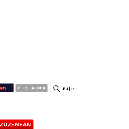
EITB TALDEA
EU
ES