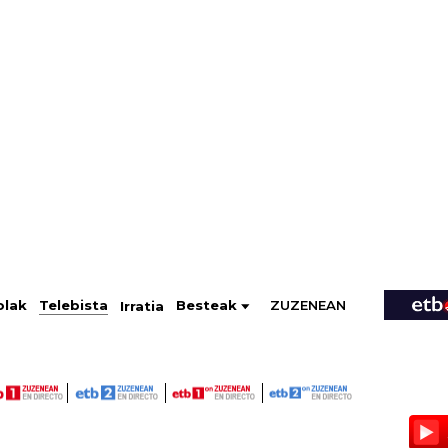
ZUZENEAN
Telebista
Besteak
olak
Irratia