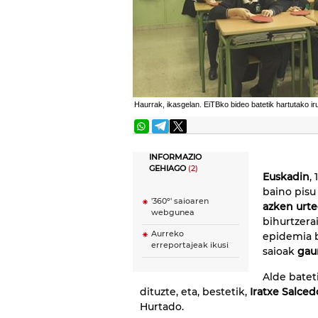
Haurrak, ikasgelan. EiTBko bideo batetik hartutako ir
INFORMAZIO
GEHIAGO
(2)
Euskadin
,
baino pisu
'360º' saioaren
azken urt
webgunea
bihurtzer
Aurreko
epidemia b
erreportajeak ikusi
saioak
gau
Alde bateti
dituzte, eta, bestetik,
Iratxe Salce
Hurtado.