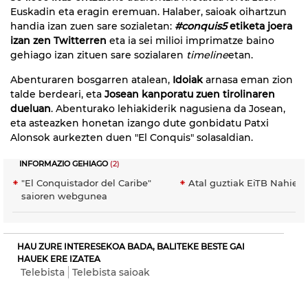
Euskadin eta eragin eremuan. Halaber, saioak oihartzun
handia izan zuen sare sozialetan:
#conquis5
etiketa joera
izan zen Twitterren
eta ia sei milioi imprimatze baino
gehiago izan zituen sare sozialaren
timeline
etan.
Abenturaren bosgarren atalean,
Idoiak
arnasa eman zion
talde berdeari, eta
Josean kanporatu zuen tirolinaren
dueluan
. Abenturako lehiakiderik nagusiena da Josean,
eta asteazken honetan izango dute gonbidatu Patxi
Alonsok aurkezten duen "El Conquis" solasaldian.
INFORMAZIO GEHIAGO
(2)
"El Conquistador del Caribe"
Atal guztiak EiTB Nahier
saioren webgunea
HAU ZURE INTERESEKOA BADA, BALITEKE BESTE GAI
HAUEK ERE IZATEA
Telebista
Telebista saioak