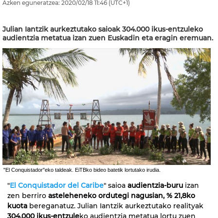
Azken eguneratzea:
2020/02/18
11:46
(UTC+1)
Julian Iantzik aurkeztutako saioak 304.000 ikus-entzuleko
audientzia metatua izan zuen Euskadin eta eragin eremuan.
"El Conquistador"eko taldeak. EiTBko bideo batetik lortutako irudia.
"
El Conquistador del Caribe
" saioa
audientzia-buru
izan
zen berriro
asteleheneko ordutegi nagusian, % 21,8ko
kuota
bereganatuz. Julian Iantzik aurkeztutako realityak
304.000 ikus-entzule
ko audientzia metatua lortu zuen