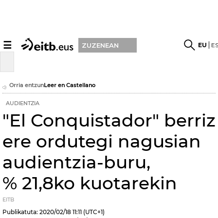
☰
EU
E
ZUZENEAN
Orria entzun
Leer en Castellano
AUDIENTZIA
"El Conquistador" berriz
ere ordutegi nagusian
audientzia-buru,
% 21,8ko kuotarekin
EITB
Publikatuta:
2020/02/18
11:11
(UTC+1)