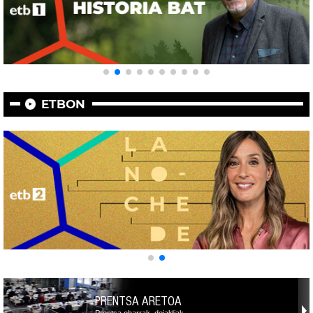
ETBON
PRENTSA ARETOA
Prentsa oharrak, deialdiak,