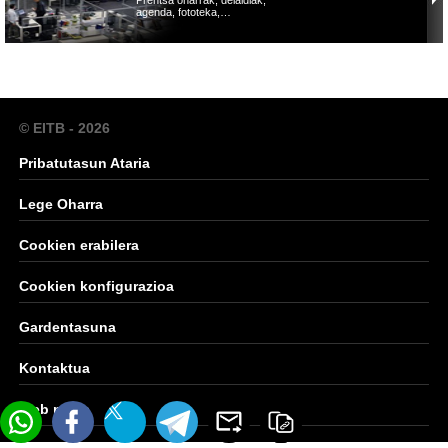
agenda, fototeka,…
© EITB - 2026
Pribatutasun Ataria
Lege Oharra
Cookien erabilera
Cookien konfigurazioa
Gardentasuna
Kontaktua
Web mapa